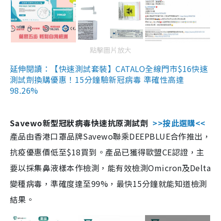
點擊圖片放大
延伸閱讀：【快速測試套裝】CATALO全線門市$16快速
測試劑換購優惠！15分鐘驗新冠病毒 準確性高達
98.26%
Savewo新型冠狀病毒快速抗原測試劑
>>按此選購<<
產品由香港口罩品牌Savewo聯乘DEEPBLUE合作推出，
抗疫優惠價低至$18買到。產品已獲得歐盟CE認證，主
要以採集鼻液樣本作檢測，能有效檢測Omicron及Delta
變種病毒，準確度達至99%，最快15分鐘就能知道檢測
結果。