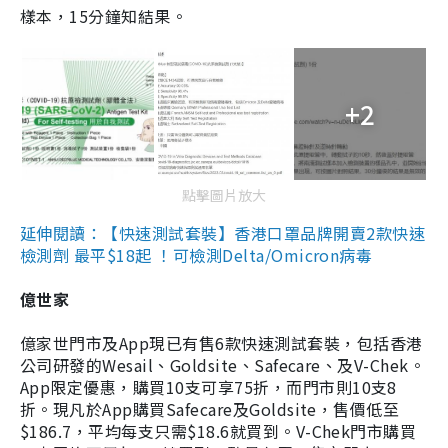
樣本，15分鐘知結果。
+2
點擊圖片放大
延伸閱讀：【快速測試套裝】香港口罩品牌開賣2款快速
檢測劑 最平$18起 ！可檢測Delta/Omicron病毒
億世家
億家世門市及App現已有售6款快速測試套裝，包括香港
公司研發的Wesail、Goldsite、Safecare、及V-Chek。
App限定優惠，購買10支可享75折，而門市則10支8
折。現凡於App購買Safecare及Goldsite，售價低至
$186.7，平均每支只需$18.6就買到。V-Chek門市購買