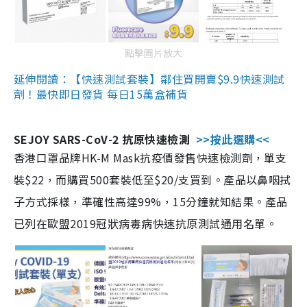
點擊圖片放大
延伸閱讀：【快速測試套裝】鄰住買開賣$9.9快速測試
劑！最快即日發貨 每日15萬盒補貨
SEJOY SARS-CoV-2 抗原快速檢測
>>按此選購<<
香港口罩品牌HK-M Mask抗疫價發售快速檢測劑，單支
裝$22，而購買500套裝低至$20/支買到。產品以鼻咽拭
子方式採樣，準確性高達99%，15分鐘就知結果。產品
已列在歐盟2019冠狀病毒病快速抗原測試通用名單。