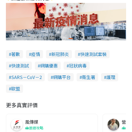
著數
疫情
新冠肺炎
快速測試套裝
快速測試
網購優惠
冠狀病毒
SARS－CoV－2
網購平台
衞生署
護理
歐盟
更多真實評價
風傳媒
營養教
旅遊攻略
生