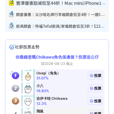
3
豐澤優惠勁減低至44折！Mac mini/iPhone17Pro大減價！廚房家電$220起
4
開倉優惠｜尖沙咀名牌行李箱開倉低至4折！一連5日 American Tourister/ace./Hallmark $200起！
5
廚具開倉｜特福Tefal廚具/家電開倉低至3折！$220起買平底鍋/炒鑊/湯煲！電飯煲/吸塵機/燙斗$418起