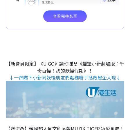
【新會員限定】《U GO》請你睇👹《蠟筆小新劇場版：千
奇百怪！我的妖怪假期》！
↓一齊睇下小新同妖怪朋友們點樣聯手拯救屋企人啦↓
【送您🐯】韓國超人氣文創品牌MUZIK TIGER 冰感風扇！