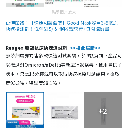
點擊圖片放大
延伸閱讀：【快速測試套裝】Good Mask發售3款抗原
快速檢測劑！低至$15/支 獲歐盟認證+無限購數量
Reagen 新冠抗原快速測試劑
>>按此選購<<
莎莎網店亦有售多款快速測試套裝，$19就買到。產品可
以檢測到Omicron及Delta等新型冠狀病毒，使用鼻拭子
樣本，只需15分鐘就可以取得快速抗原測試結果。靈敏
度95.2%，特異度98.1%。
+2