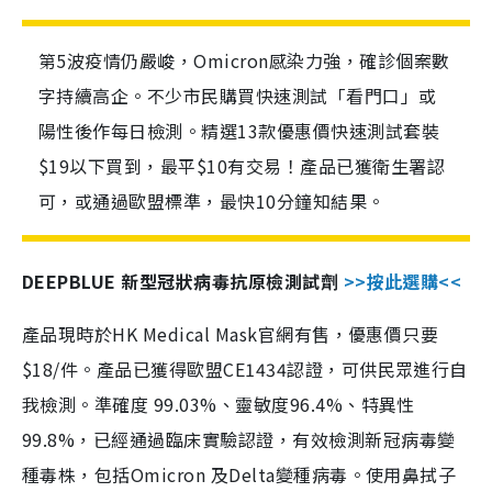
第5波疫情仍嚴峻，Omicron感染力強，確診個案數
字持續高企。不少市民購買快速測試「看門口」或
陽性後作每日檢測。精選13款優惠價快速測試套裝
$19以下買到，最平$10有交易！產品已獲衛生署認
可，或通過歐盟標準，最快10分鐘知結果。
DEEPBLUE 新型冠狀病毒抗原檢測試劑
>>按此選購<<
產品現時於HK Medical Mask官網有售，優惠價只要
$18/件。產品已獲得歐盟CE1434認證，可供民眾進行自
我檢測。準確度 99.03%、靈敏度96.4%、特異性
99.8%，已經通過臨床實驗認證，有效檢測新冠病毒變
種毒株，包括Omicron 及Delta變種病毒。使用鼻拭子