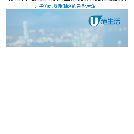
↓將萌虎嘅慵懶療癒帶返屋企↓