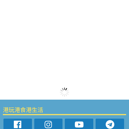
港玩港食港生活