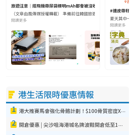
香港
旅遊注意｜搭飛機帶尿袋標明mAh都會被沒收😱出發前切記檢查「1
#連皮帶籽都
（文章由風傳媒授權轉載） 準備前往韓國旅遊的民眾，近期要特別留
夏天其中一種時
閱讀更多
閱讀更多
港生活限時優惠情報
1
港大推賽馬會強化骨骼計劃！$100骨質密度X光檢查 完成免費運動訓練送超市禮券！附參加資格
2
開倉優惠 | 尖沙咀海港城名牌波鞋開倉低至1折！On鞋$899起／Joy&Peace鞋履$98起