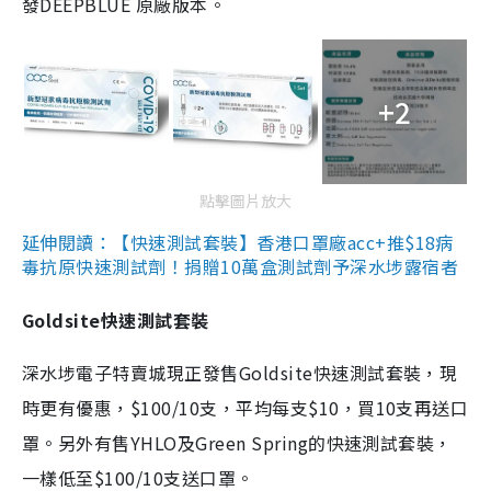
發DEEPBLUE 原廠版本。
+2
點擊圖片放大
延伸閱讀：【快速測試套裝】香港口罩廠acc+推$18病
毒抗原快速測試劑！捐贈10萬盒測試劑予深水埗露宿者
Goldsite快速測試套裝
深水埗電子特賣城現正發售Goldsite快速測試套裝，現
時更有優惠，$100/10支，平均每支$10，買10支再送口
罩。另外有售YHLO及Green Spring的快速測試套裝，
一樣低至$100/10支送口罩。