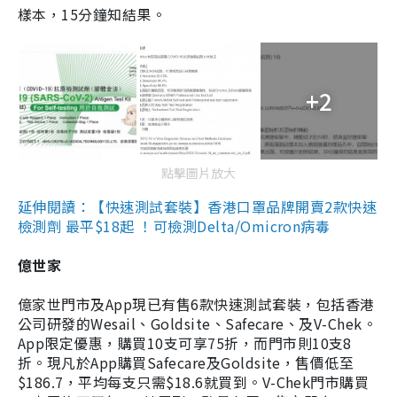
樣本，15分鐘知結果。
+2
點擊圖片放大
延伸閱讀：【快速測試套裝】香港口罩品牌開賣2款快速
檢測劑 最平$18起 ！可檢測Delta/Omicron病毒
億世家
億家世門市及App現已有售6款快速測試套裝，包括香港
公司研發的Wesail、Goldsite、Safecare、及V-Chek。
App限定優惠，購買10支可享75折，而門市則10支8
折。現凡於App購買Safecare及Goldsite，售價低至
$186.7，平均每支只需$18.6就買到。V-Chek門市購買