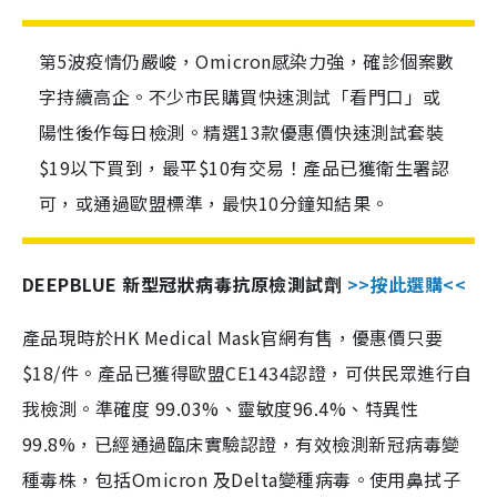
第5波疫情仍嚴峻，Omicron感染力強，確診個案數
字持續高企。不少市民購買快速測試「看門口」或
陽性後作每日檢測。精選13款優惠價快速測試套裝
$19以下買到，最平$10有交易！產品已獲衛生署認
可，或通過歐盟標準，最快10分鐘知結果。
DEEPBLUE 新型冠狀病毒抗原檢測試劑
>>按此選購<<
產品現時於HK Medical Mask官網有售，優惠價只要
$18/件。產品已獲得歐盟CE1434認證，可供民眾進行自
我檢測。準確度 99.03%、靈敏度96.4%、特異性
99.8%，已經通過臨床實驗認證，有效檢測新冠病毒變
種毒株，包括Omicron 及Delta變種病毒。使用鼻拭子