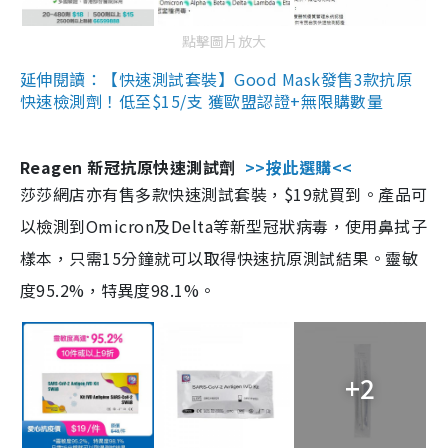
點擊圖片放大
延伸閱讀：【快速測試套裝】Good Mask發售3款抗原
快速檢測劑！低至$15/支 獲歐盟認證+無限購數量
Reagen 新冠抗原快速測試劑
>>按此選購<<
莎莎網店亦有售多款快速測試套裝，$19就買到。產品可
以檢測到Omicron及Delta等新型冠狀病毒，使用鼻拭子
樣本，只需15分鐘就可以取得快速抗原測試結果。靈敏
度95.2%，特異度98.1%。
+2