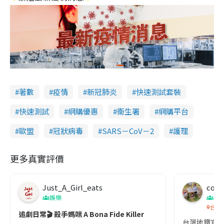
著數
疫情
新冠肺炎
快速測試套裝
快速測試
網購優惠
衞生署
網購平台
歐盟
冠狀病毒
SARS－CoV－2
護理
更多真實評價
Just_A_Girl_eats
co c
娛樂
吹
台灣
追劇日常🎬 殺手媽咪 A Bona Fide Killer
台灣地鐵宣