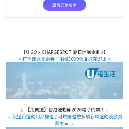
【U GO x CHARGESPOT 夏日消暑企劃⚡】
> 打卡即送充電券！限量1000張🔋送完即止 <
↓ 【免費送】香港運動節2026電子門票！↓
↓ 設過百運動用品攤位 / 可現場體驗多項新穎運動及觀賞
賽事🔥 ↓