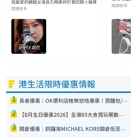
我最愛的韓國女演員孔曉振終於要回歸小螢幕啦!這次的劇本改編自同名
閱讀更多
閱讀更多
港生活限時優惠情報
1
長者優惠｜OK便利店推樂悠咭優惠！買麵包/牛奶/保健品拍卡即減
2
【8月生日優惠2026】全港85大食買玩著數攻略 自助餐/火鍋放題同行免費＋誠品/DONKI送現金券
3
開倉優惠｜銅鑼灣MICHAEL KORS開倉低至17折！直擊$500起買手袋/銀包/鞋款 必買經典Jet Set系列