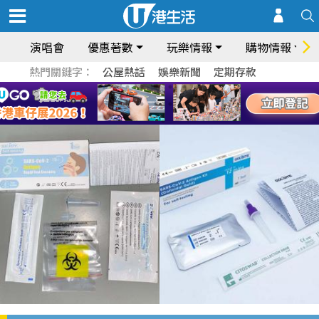
演唱會
優惠著數
玩樂情報
購物情報
熱門關鍵字：
公屋熱話
娛樂新聞
定期存款