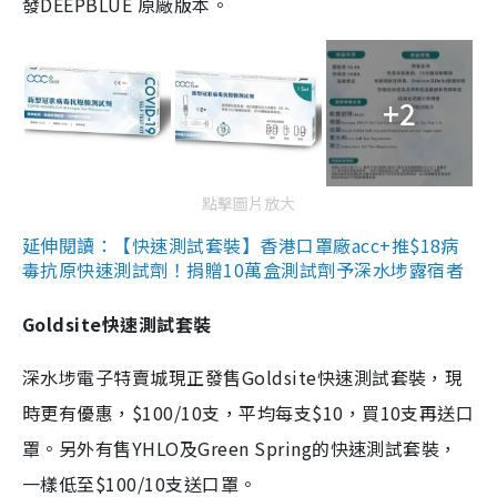
發DEEPBLUE 原廠版本。
+2
點擊圖片放大
延伸閱讀：【快速測試套裝】香港口罩廠acc+推$18病
毒抗原快速測試劑！捐贈10萬盒測試劑予深水埗露宿者
Goldsite快速測試套裝
深水埗電子特賣城現正發售Goldsite快速測試套裝，現
時更有優惠，$100/10支，平均每支$10，買10支再送口
罩。另外有售YHLO及Green Spring的快速測試套裝，
一樣低至$100/10支送口罩。