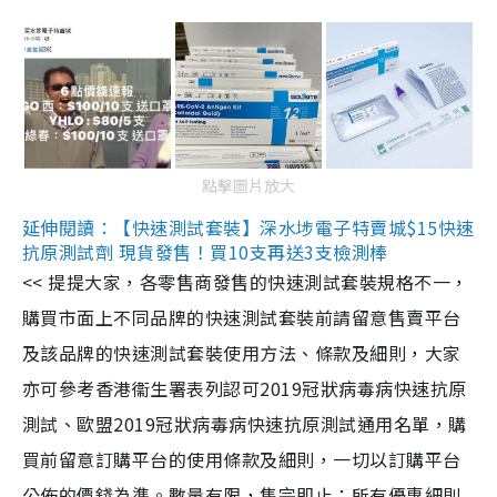
點擊圖片放大
延伸閱讀：【快速測試套裝】深水埗電子特賣城$15快速
抗原測試劑 現貨發售！買10支再送3支檢測棒
<< 提提大家，各零售商發售的快速測試套裝規格不一，
購買市面上不同品牌的快速測試套裝前請留意售賣平台
及該品牌的快速測試套裝使用方法、條款及細則，大家
亦可參考香港衞生署表列認可2019冠狀病毒病快速抗原
測試、歐盟2019冠狀病毒病快速抗原測試通用名單，購
買前留意訂購平台的使用條款及細則，一切以訂購平台
公佈的價錢為準。數量有限，售完即止；所有優惠細則