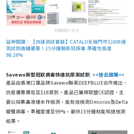
點擊圖片放大
延伸閱讀：【快速測試套裝】CATALO全線門市$16快速
測試劑換購優惠！15分鐘驗新冠病毒 準確性高達
98.26%
Savewo新型冠狀病毒快速抗原測試劑
>>按此選購<<
產品由香港口罩品牌Savewo聯乘DEEPBLUE合作推出，
抗疫優惠價低至$18買到。產品已獲得歐盟CE認證，主
要以採集鼻液樣本作檢測，能有效檢測Omicron及Delta
變種病毒，準確度達至99%，最快15分鐘就能知道檢測
結果。