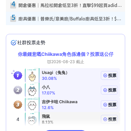
4
開倉優惠｜馬拉松開倉低至3折！直擊$99起買adidas／New Balance／Puma鞋款 STANLEY保溫杯劈價至$119起
5
廚具優惠｜普樂氏/意美廚/Buffalo廚具低至3折！$89起買煎鍋／炒鑊／個人鍋 同場小家電激減至$99起