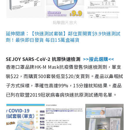
點擊圖片放大
延伸閱讀：【快速測試套裝】鄰住買開賣$9.9快速測試
劑！最快即日發貨 每日15萬盒補貨
SEJOY SARS-CoV-2 抗原快速檢測
>>按此選購<<
香港口罩品牌HK-M Mask抗疫價發售快速檢測劑，單支
裝$22，而購買500套裝低至$20/支買到。產品以鼻咽拭
子方式採樣，準確性高達99%，15分鐘就知結果。產品
已列在歐盟2019冠狀病毒病快速抗原測試通用名單。