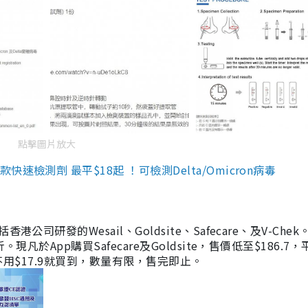
點擊圖片放大
檢測劑 最平$18起 ！可檢測Delta/Omicron病毒
研發的Wesail、Goldsite、Safecare、及V-Chek。
凡於App購買Safecare及Goldsite，售價低至$186.7
均不用$17.9就買到，數量有限，售完即止。