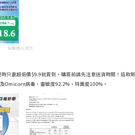
點擊圖片放大
劑，現時只要超低價$9.9就買到，購買前請先注意送貨時間！這款
Omicorn病毒，靈敏度92.2%，特異度100%。