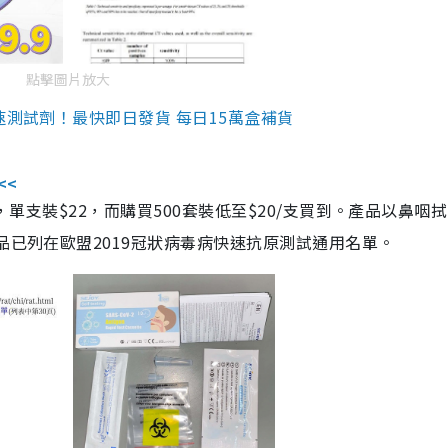
點擊圖片放大
速測試劑！最快即日發貨 每日15萬盒補貨
<<
，單支裝$22，而購買500套裝低至$20/支買到。產品以鼻咽
品已列在歐盟2019冠狀病毒病快速抗原測試通用名單。