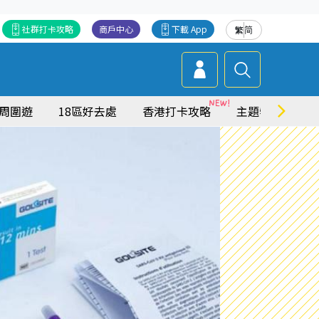
社群打卡攻略
商戶中心
下載 App
繁
简
周圍遊
18區好去處
香港打卡攻略
主題特集