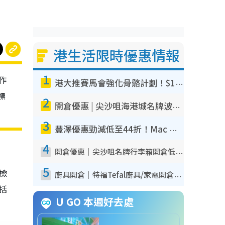
港生活限時優惠情報
1
作
港大推賽馬會強化骨骼計劃！$100骨質密度X光檢查 完成免費運動訓練送超市禮券！附參加資格
標
2
開倉優惠 | 尖沙咀海港城名牌波鞋開倉低至1折！On鞋$899起／Joy&Peace鞋履$98起
3
豐澤優惠勁減低至44折！Mac mini/iPhone17Pro大減價！廚房家電$220起
4
開倉優惠｜尖沙咀名牌行李箱開倉低至4折！一連5日 American Tourister/ace./Hallmark $200起！
5
我檢
廚具開倉｜特福Tefal廚具/家電開倉低至3折！$220起買平底鍋/炒鑊/湯煲！電飯煲/吸塵機/燙斗$418起
包括
U GO 本週好去處