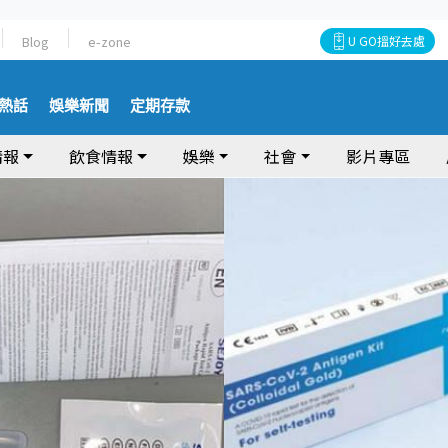
Blog
e-zone
U GO搵好去處
熱話
娛樂新聞
定期存款
情報
飲食情報
娛樂
社會
影片專區