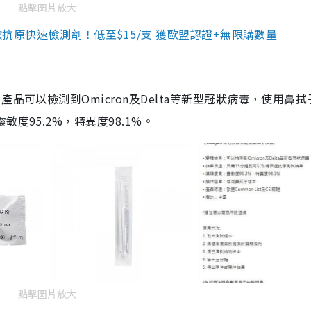
點擊圖片放大
3款抗原快速檢測劑！低至$15/支 獲歐盟認證+無限購數量
品可以檢測到Omicron及Delta等新型冠狀病毒，使用鼻拭
度95.2%，特異度98.1%。
點擊圖片放大