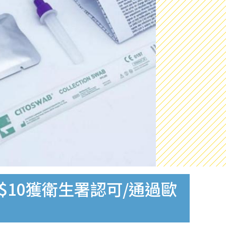
$10獲衛生署認可/通過歐