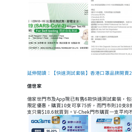
延伸閱讀：【快速測試套裝】香港口罩品牌開賣2款快速
億世家
億家世門市及App現已有售6款快速測試套裝，包括香港公司
限定優惠，購買10支可享75折，而門市則10支8折。現
支只需$18.6就買到。V-Chek門市購買一支平