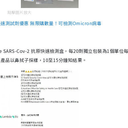
點擊圖片放大
測試劑優惠 無限購數量！可檢測Omicron病毒
are SARS-Cov-2 抗原快速檢測盒，每20劑獨立包裝為1個單位
5。產品以鼻拭子採樣，10至15分鐘知結果。