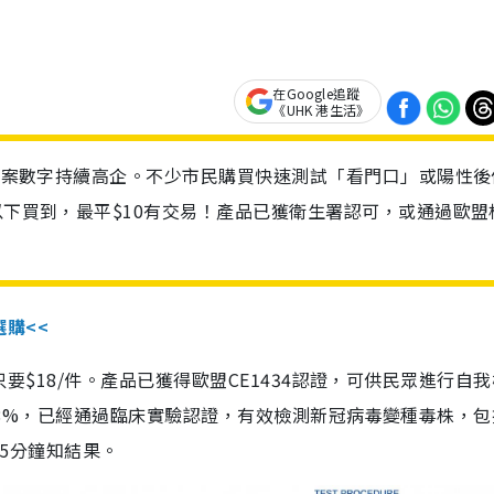
在Google追蹤
《UHK 港生活》
診個案數字持續高企。不少市民購買快速測試「看門口」或陽性後
以下買到，最平$10有交易！產品已獲衛生署認可，或通過歐盟
選購<<
惠價只要$18/件。產品已獲得歐盟CE1434認證，可供民眾進行自
性99.8%，已經通過臨床實驗認證，有效檢測新冠病毒變種毒株，
，15分鐘知結果。