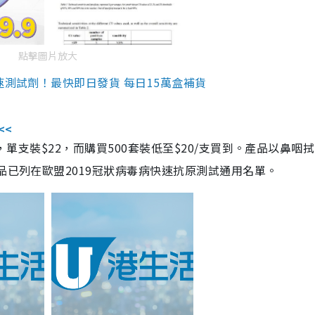
點擊圖片放大
速測試劑！最快即日發貨 每日15萬盒補貨
<<
，單支裝$22，而購買500套裝低至$20/支買到。產品以鼻咽
品已列在歐盟2019冠狀病毒病快速抗原測試通用名單。