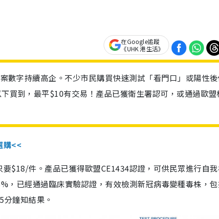
在Google追蹤
《UHK 港生活》
診個案數字持續高企。不少市民購買快速測試「看門口」或陽性後
以下買到，最平$10有交易！產品已獲衛生署認可，或通過歐盟
選購<<
惠價只要$18/件。產品已獲得歐盟CE1434認證，可供民眾進行自
性99.8%，已經通過臨床實驗認證，有效檢測新冠病毒變種毒株，
，15分鐘知結果。