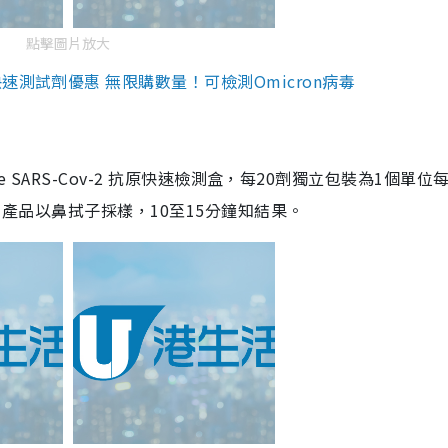
點擊圖片放大
測試劑優惠 無限購數量！可檢測Omicron病毒
are SARS-Cov-2 抗原快速檢測盒，每20劑獨立包裝為1個單位
5。產品以鼻拭子採樣，10至15分鐘知結果。