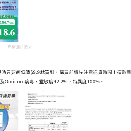
點擊圖片放大
劑，現時只要超低價$9.9就買到，購買前請先注意送貨時間！這款
Omicorn病毒，靈敏度92.2%，特異度100%。