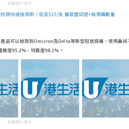
點擊圖片放大
3款抗原快速檢測劑！低至$15/支 獲歐盟認證+無限購數量
品可以檢測到Omicron及Delta等新型冠狀病毒，使用鼻拭
度95.2%，特異度98.1%。
點擊圖片放大