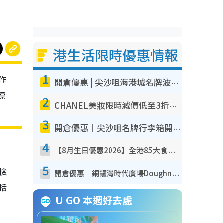
港生活限時優惠情報
1
作
開倉優惠 | 尖沙咀海港城名牌波鞋開倉低至1折！On鞋$899起／Joy&Peace鞋履$98起
標
2
CHANEL美妝限時減價低至3折！人氣粉底/唇膏/精華液低至$275！COCO香水都有平
3
開倉優惠｜尖沙咀名牌行李箱開倉低至4折！一連5日 American Tourister/ace./Hallmark $200起！
4
【8月生日優惠2026】全港85大食買玩著數攻略 自助餐/火鍋放題同行免費＋誠品/DONKI送現金券
5
我檢
開倉優惠｜銅鑼灣時代廣場Doughnut/Campo Marzio開倉低至1折！背囊、書包、手袋劈價$200起
包括
U GO 本週好去處