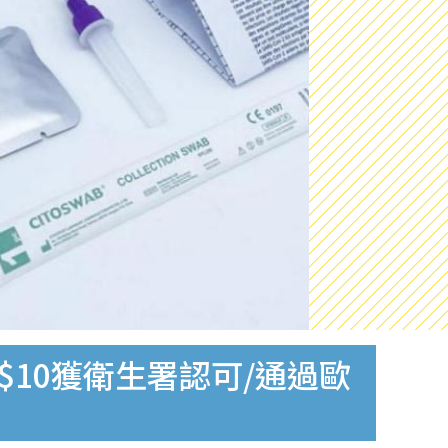
$10獲衛生署認可/通過歐