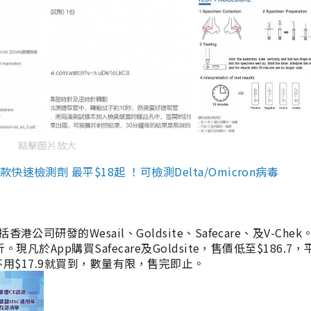
點擊圖片放大
檢測劑 最平$18起 ！可檢測Delta/Omicron病毒
研發的Wesail、Goldsite、Safecare、及V-Chek。
凡於App購買Safecare及Goldsite，售價低至$186.7
均不用$17.9就買到，數量有限，售完即止。