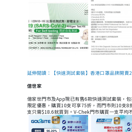
延伸閱讀：【快速測試套裝】香港口罩品牌開賣2款快速
億世家
億家世門市及App現已有售6款快速測試套裝，包括香港公司
限定優惠，購買10支可享75折，而門市則10支8折。現
支只需$18.6就買到。V-Chek門市購買一支平