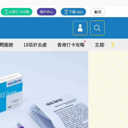
社群打卡攻略
商戶中心
下載 App
繁
简
周圍遊
18區好去處
香港打卡攻略
主題特集