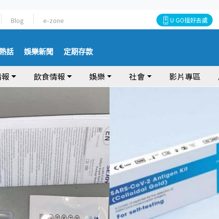
Blog
e-zone
U GO搵好去處
熱話
娛樂新聞
定期存款
情報
飲食情報
娛樂
社會
影片專區