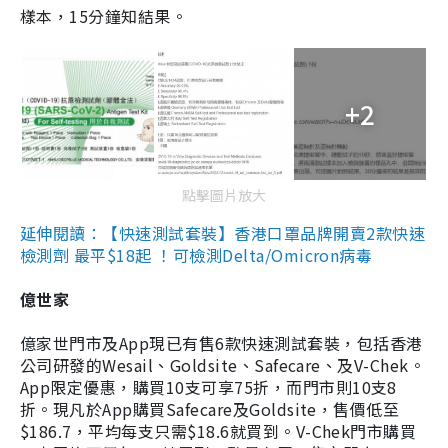
樣本，15分鐘知結果。
+2
點擊圖片放大
延伸閱讀：【快速測試套裝】香港口罩品牌開賣2款快速
檢測劑 最平$18起 ！可檢測Delta/Omicron病毒
億世家
億家世門市及App現已有售6款快速測試套裝，包括香港
公司研發的Wesail、Goldsite、Safecare、及V-Chek。
App限定優惠，購買10支可享75折，而門市則10支8
折。現凡於App購買Safecare及Goldsite，售價低至
$186.7，平均每支只需$18.6就買到。V-Chek門市購買