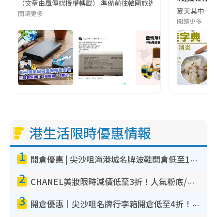
（文章由風傳媒授權轉載） 準備前往韓國旅遊的民眾，近期要特別留
夏天其中一種時
閱讀更多
閱讀更多
港生活限時優惠情報
1
開倉優惠 | 尖沙咀海港城名牌波鞋開倉低至1折！On鞋$899起／Joy&Peace鞋履$98起
2
CHANEL美妝限時減價低至3折！人氣粉底/唇膏/精華液低至$275！COCO香水都有平
3
開倉優惠｜尖沙咀名牌行李箱開倉低至4折！一連5日 American Tourister/ace./Hallmark $200起！