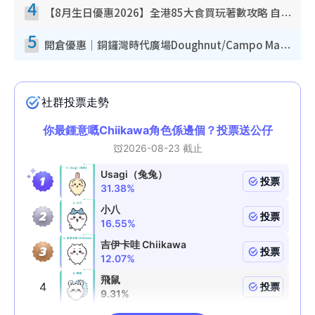
4
【8月生日優惠2026】全港85大食買玩著數攻略 自助餐/火鍋放題同行免費＋誠品/DONKI送現金券
5
開倉優惠｜銅鑼灣時代廣場Doughnut/Campo Marzio開倉低至1折！背囊、書包、手袋劈價$200起