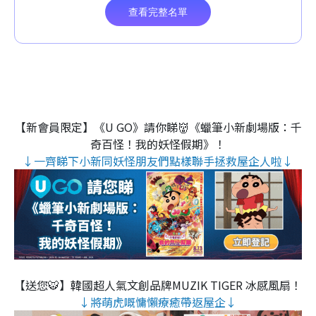
【新會員限定】《U GO》請你睇👹《蠟筆小新劇場版：千
奇百怪！我的妖怪假期》！
↓一齊睇下小新同妖怪朋友們點樣聯手拯救屋企人啦↓
【送您🐯】韓國超人氣文創品牌MUZIK TIGER 冰感風扇！
↓將萌虎嘅慵懶療癒帶返屋企↓