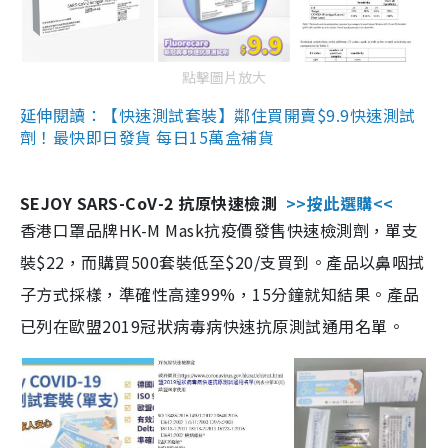
點擊圖片放大
延伸閱讀：【快速測試套裝】鄰住買開賣$9.9快速測試
劑！最快即日發貨 每日15萬盒補貨
SEJOY SARS-CoV-2 抗原快速檢測
>>按此選購<<
香港口罩品牌HK-M Mask抗疫價發售快速檢測劑，單支
裝$22，而購買500套裝低至$20/支買到。產品以鼻咽拭
子方式採樣，準確性高達99%，15分鐘就知結果。產品
已列在歐盟2019冠狀病毒病快速抗原測試通用名單。