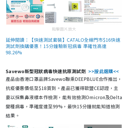
點擊圖片放大
延伸閱讀：【快速測試套裝】CATALO全線門市$16快速
測試劑換購優惠！15分鐘驗新冠病毒 準確性高達
98.26%
Savewo新型冠狀病毒快速抗原測試劑
>>按此選購<<
產品由香港口罩品牌Savewo聯乘DEEPBLUE合作推出，
抗疫優惠價低至$18買到。產品已獲得歐盟CE認證，主
要以採集鼻液樣本作檢測，能有效檢測Omicron及Delta
變種病毒，準確度達至99%，最快15分鐘就能知道檢測
結果。