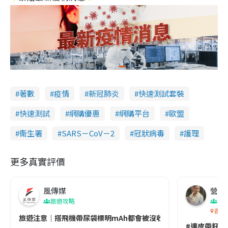
著數
疫情
新冠肺炎
快速測試套裝
快速測試
網購優惠
網購平台
歐盟
衞生署
SARS－CoV－2
冠狀病毒
護理
更多真實評價
風傳媒
營養教
旅遊攻略
生
香港
旅遊注意｜搭飛機帶尿袋標明mAh都會被沒收😱出發前切記檢查「1
#連皮帶籽都