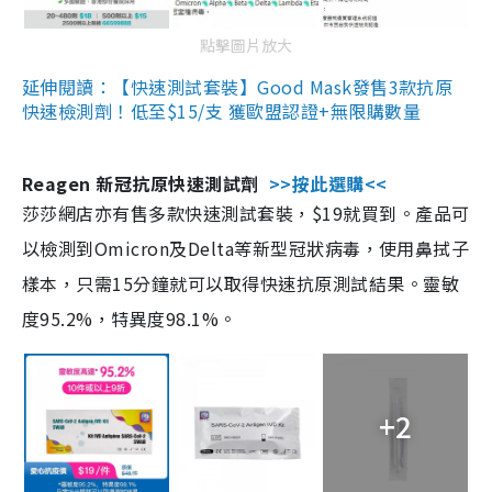
點擊圖片放大
延伸閱讀：【快速測試套裝】Good Mask發售3款抗原
快速檢測劑！低至$15/支 獲歐盟認證+無限購數量
Reagen 新冠抗原快速測試劑
>>按此選購<<
莎莎網店亦有售多款快速測試套裝，$19就買到。產品可
以檢測到Omicron及Delta等新型冠狀病毒，使用鼻拭子
樣本，只需15分鐘就可以取得快速抗原測試結果。靈敏
度95.2%，特異度98.1%。
+2