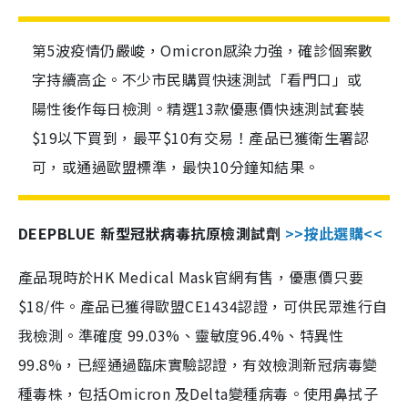
第5波疫情仍嚴峻，Omicron感染力強，確診個案數
字持續高企。不少市民購買快速測試「看門口」或
陽性後作每日檢測。精選13款優惠價快速測試套裝
$19以下買到，最平$10有交易！產品已獲衛生署認
可，或通過歐盟標準，最快10分鐘知結果。
DEEPBLUE 新型冠狀病毒抗原檢測試劑
>>按此選購<<
產品現時於HK Medical Mask官網有售，優惠價只要
$18/件。產品已獲得歐盟CE1434認證，可供民眾進行自
我檢測。準確度 99.03%、靈敏度96.4%、特異性
99.8%，已經通過臨床實驗認證，有效檢測新冠病毒變
種毒株，包括Omicron 及Delta變種病毒。使用鼻拭子