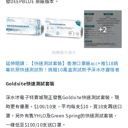
發DEEPBLUE 原廠版本。
+2
點擊圖片放大
延伸閱讀：【快速測試套裝】香港口罩廠acc+推$18病
毒抗原快速測試劑！捐贈10萬盒測試劑予深水埗露宿者
Goldsite快速測試套裝
深水埗電子特賣城現正發售Goldsite快速測試套裝，現
時更有優惠，$100/10支，平均每支$10，買10支再送口
罩。另外有售YHLO及Green Spring的快速測試套裝，
一樣低至$100/10支送口罩。