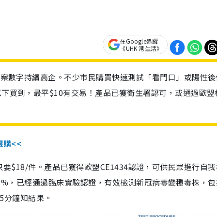
在Google追蹤
《UHK 港生活》
診個案數字持續高企。不少市民購買快速測試「看門口」或陽性後
以下買到，最平$10有交易！產品已獲衛生署認可，或通過歐盟
選購<<
惠價只要$18/件。產品已獲得歐盟CE1434認證，可供民眾進行自
性99.8%，已經通過臨床實驗認證，有效檢測新冠病毒變種毒株，
，15分鐘知結果。