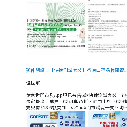
延伸閱讀：【快速測試套裝】香港口罩品牌開賣2款快速
億世家
億家世門市及App現已有售6款快速測試套裝，包括香港公司
限定優惠，購買10支可享75折，而門市則10支8折。現
支只需$18.6就買到。V-Chek門市購買一支平