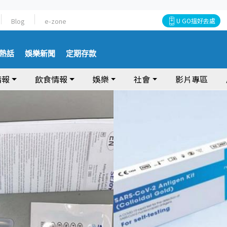
Blog
e-zone
U GO搵好去處
熱話
娛樂新聞
定期存款
情報
飲食情報
娛樂
社會
影片專區