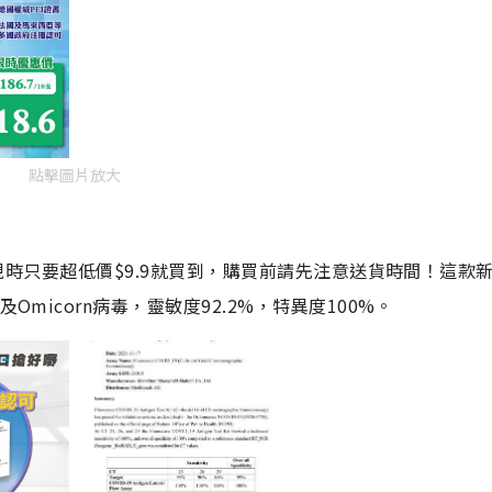
點擊圖片放大
劑，現時只要超低價$9.9就買到，購買前請先注意送貨時間！這款
Omicorn病毒，靈敏度92.2%，特異度100%。