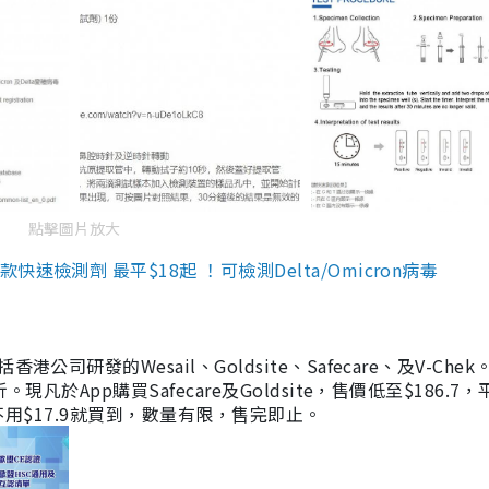
點擊圖片放大
檢測劑 最平$18起 ！可檢測Delta/Omicron病毒
研發的Wesail、Goldsite、Safecare、及V-Chek。
凡於App購買Safecare及Goldsite，售價低至$186.7
均不用$17.9就買到，數量有限，售完即止。