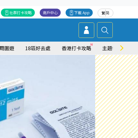
社群打卡攻略
商戶中心
下載 App
繁
简
周圍遊
18區好去處
香港打卡攻略
主題特集