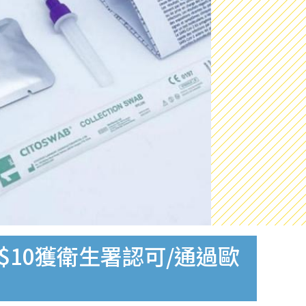
$10獲衛生署認可/通過歐