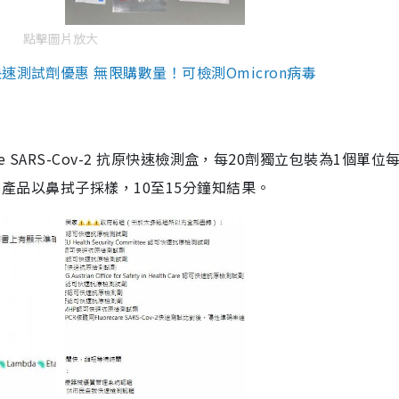
點擊圖片放大
測試劑優惠 無限購數量！可檢測Omicron病毒
are SARS-Cov-2 抗原快速檢測盒，每20劑獨立包裝為1個單位
5。產品以鼻拭子採樣，10至15分鐘知結果。