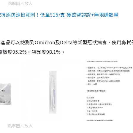
點擊圖片放大
3款抗原快速檢測劑！低至$15/支 獲歐盟認證+無限購數量
品可以檢測到Omicron及Delta等新型冠狀病毒，使用鼻拭
度95.2%，特異度98.1%。
點擊圖片放大