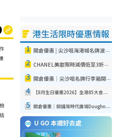
港生活限時優惠情報
1
作
開倉優惠 | 尖沙咀海港城名牌波鞋開倉低至1折！On鞋$899起／Joy&Peace鞋履$98起
標
2
CHANEL美妝限時減價低至3折！人氣粉底/唇膏/精華液低至$275！COCO香水都有平
3
開倉優惠｜尖沙咀名牌行李箱開倉低至4折！一連5日 American Tourister/ace./Hallmark $200起！
4
【8月生日優惠2026】全港85大食買玩著數攻略 自助餐/火鍋放題同行免費＋誠品/DONKI送現金券
5
我檢
開倉優惠｜銅鑼灣時代廣場Doughnut/Campo Marzio開倉低至1折！背囊、書包、手袋劈價$200起
包括
U GO 本週好去處