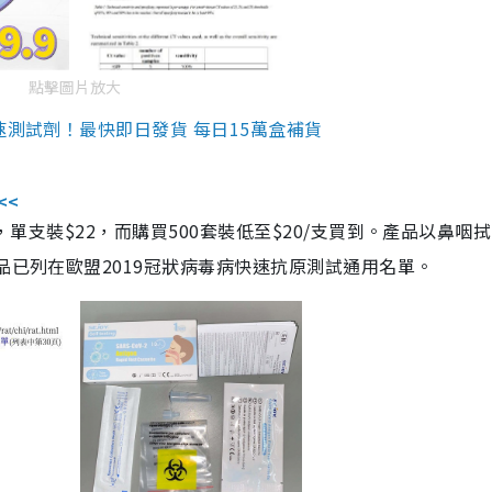
點擊圖片放大
速測試劑！最快即日發貨 每日15萬盒補貨
<<
，單支裝$22，而購買500套裝低至$20/支買到。產品以鼻咽
品已列在歐盟2019冠狀病毒病快速抗原測試通用名單。