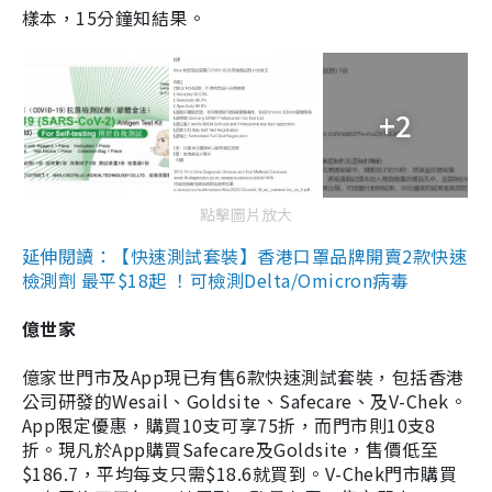
樣本，15分鐘知結果。
+2
點擊圖片放大
延伸閱讀：【快速測試套裝】香港口罩品牌開賣2款快速
檢測劑 最平$18起 ！可檢測Delta/Omicron病毒
億世家
億家世門市及App現已有售6款快速測試套裝，包括香港
公司研發的Wesail、Goldsite、Safecare、及V-Chek。
App限定優惠，購買10支可享75折，而門市則10支8
折。現凡於App購買Safecare及Goldsite，售價低至
$186.7，平均每支只需$18.6就買到。V-Chek門市購買