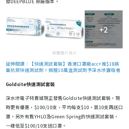
發DEEPBLUE 原廠版本。
+2
點擊圖片放大
延伸閱讀：【快速測試套裝】香港口罩廠acc+推$18病
毒抗原快速測試劑！捐贈10萬盒測試劑予深水埗露宿者
Goldsite快速測試套裝
深水埗電子特賣城現正發售Goldsite快速測試套裝，現
時更有優惠，$100/10支，平均每支$10，買10支再送口
罩。另外有售YHLO及Green Spring的快速測試套裝，
一樣低至$100/10支送口罩。