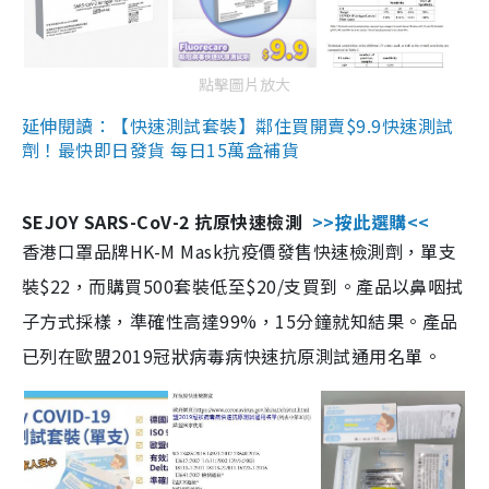
點擊圖片放大
延伸閱讀：【快速測試套裝】鄰住買開賣$9.9快速測試
劑！最快即日發貨 每日15萬盒補貨
SEJOY SARS-CoV-2 抗原快速檢測
>>按此選購<<
香港口罩品牌HK-M Mask抗疫價發售快速檢測劑，單支
裝$22，而購買500套裝低至$20/支買到。產品以鼻咽拭
子方式採樣，準確性高達99%，15分鐘就知結果。產品
已列在歐盟2019冠狀病毒病快速抗原測試通用名單。