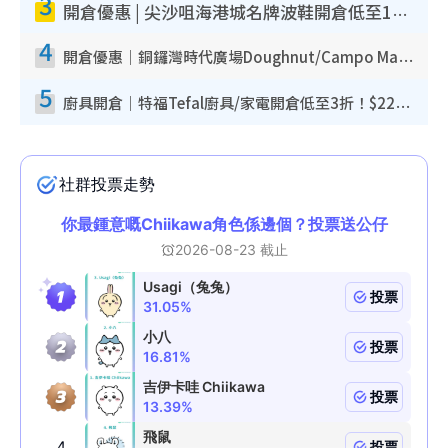
3
開倉優惠 | 尖沙咀海港城名牌波鞋開倉低至1折！On鞋$899起／Joy&Peace鞋履$98起
4
開倉優惠｜銅鑼灣時代廣場Doughnut/Campo Marzio開倉低至1折！背囊、書包、手袋劈價$200起
5
廚具開倉｜特福Tefal廚具/家電開倉低至3折！$220起買平底鍋/炒鑊/湯煲！電飯煲/吸塵機/燙斗$418起