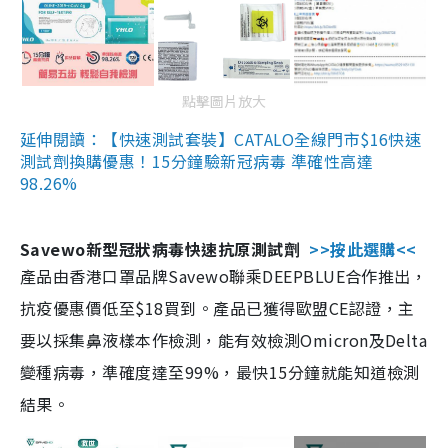
點擊圖片放大
延伸閱讀：【快速測試套裝】CATALO全線門市$16快速
測試劑換購優惠！15分鐘驗新冠病毒 準確性高達
98.26%
Savewo新型冠狀病毒快速抗原測試劑
>>按此選購<<
產品由香港口罩品牌Savewo聯乘DEEPBLUE合作推出，
抗疫優惠價低至$18買到。產品已獲得歐盟CE認證，主
要以採集鼻液樣本作檢測，能有效檢測Omicron及Delta
變種病毒，準確度達至99%，最快15分鐘就能知道檢測
結果。