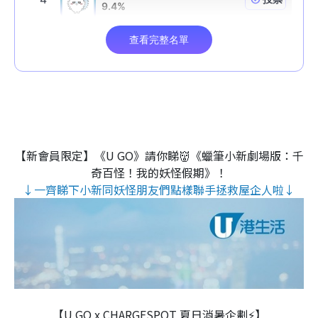
【新會員限定】《U GO》請你睇👹《蠟筆小新劇場版：千
奇百怪！我的妖怪假期》！
↓一齊睇下小新同妖怪朋友們點樣聯手拯救屋企人啦↓
【U GO x CHARGESPOT 夏日消暑企劃⚡】