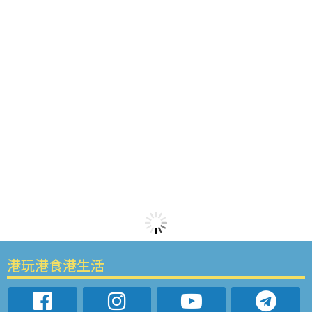
港玩港食港生活