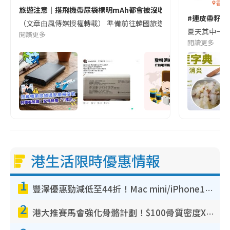
香港
旅遊注意｜搭飛機帶尿袋標明mAh都會被沒收😱出發前切記檢查「1
#連皮帶籽都
（文章由風傳媒授權轉載） 準備前往韓國旅遊的民眾，近期要特別留
夏天其中一種時
閱讀更多
閱讀更多
港生活限時優惠情報
1
豐澤優惠勁減低至44折！Mac mini/iPhone17Pro大減價！廚房家電$220起
2
港大推賽馬會強化骨骼計劃！$100骨質密度X光檢查 完成免費運動訓練送超市禮券！附參加資格