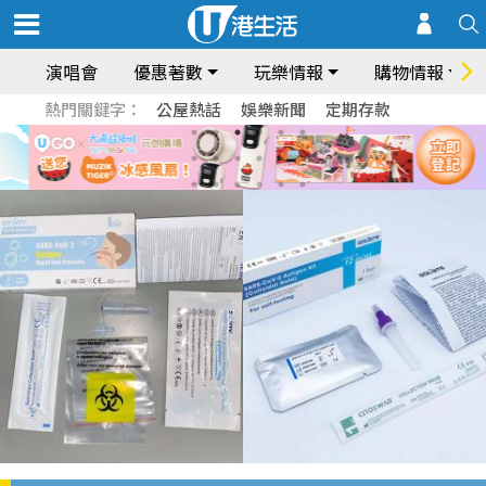
演唱會
優惠著數
玩樂情報
購物情報
熱門關鍵字：
公屋熱話
娛樂新聞
定期存款