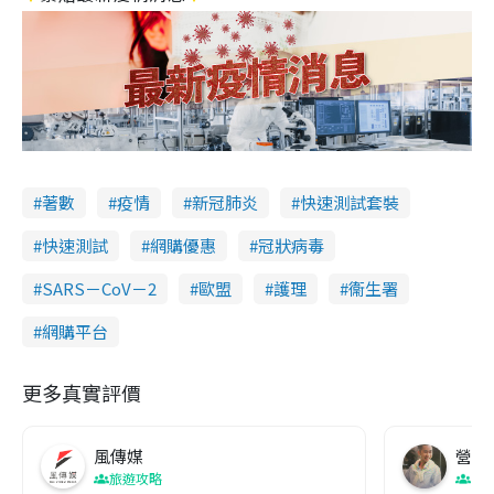
著數
疫情
新冠肺炎
快速測試套裝
快速測試
網購優惠
冠狀病毒
SARS－CoV－2
歐盟
護理
衞生署
網購平台
更多真實評價
風傳媒
營養教
旅遊攻略
生