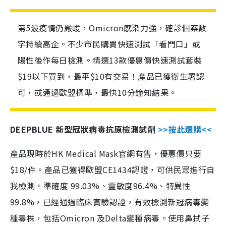
第5波疫情仍嚴峻，Omicron感染力強，確診個案數
字持續高企。不少市民購買快速測試「看門口」或
陽性後作每日檢測。精選13款優惠價快速測試套裝
$19以下買到，最平$10有交易！產品已獲衛生署認
可，或通過歐盟標準，最快10分鐘知結果。
DEEPBLUE 新型冠狀病毒抗原檢測試劑
>>按此選購<<
產品現時於HK Medical Mask官網有售，優惠價只要
$18/件。產品已獲得歐盟CE1434認證，可供民眾進行自
我檢測。準確度 99.03%、靈敏度96.4%、特異性
99.8%，已經通過臨床實驗認證，有效檢測新冠病毒變
種毒株，包括Omicron 及Delta變種病毒。使用鼻拭子