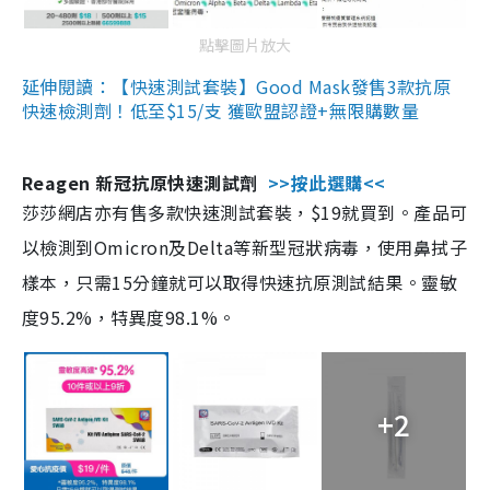
點擊圖片放大
延伸閱讀：【快速測試套裝】Good Mask發售3款抗原
快速檢測劑！低至$15/支 獲歐盟認證+無限購數量
Reagen 新冠抗原快速測試劑
>>按此選購<<
莎莎網店亦有售多款快速測試套裝，$19就買到。產品可
以檢測到Omicron及Delta等新型冠狀病毒，使用鼻拭子
樣本，只需15分鐘就可以取得快速抗原測試結果。靈敏
度95.2%，特異度98.1%。
+2