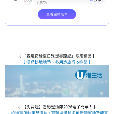
↓「森境奇緣夏日異想尋龍記」限定精品↓
↓漫遊秘境地墊、多用途旅行收納袋↓
↓ 【免費送】香港運動節2026電子門票！↓
↓ 設過百運動用品攤位 / 可現場體驗多項新穎運動及觀賞