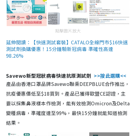
點擊圖片放大
延伸閱讀：【快速測試套裝】CATALO全線門市$16快速
測試劑換購優惠！15分鐘驗新冠病毒 準確性高達
98.26%
Savewo新型冠狀病毒快速抗原測試劑
>>按此選購<<
產品由香港口罩品牌Savewo聯乘DEEPBLUE合作推出，
抗疫優惠價低至$18買到。產品已獲得歐盟CE認證，主
要以採集鼻液樣本作檢測，能有效檢測Omicron及Delta
變種病毒，準確度達至99%，最快15分鐘就能知道檢測
結果。