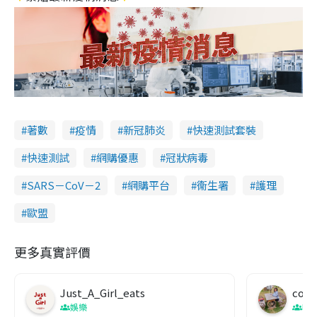
著數
疫情
新冠肺炎
快速測試套裝
快速測試
網購優惠
冠狀病毒
SARS－CoV－2
網購平台
衞生署
護理
歐盟
更多真實評價
Just_A_Girl_eats
co c
娛樂
吹