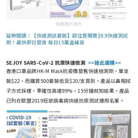
點擊圖片放大
延伸閱讀：【快速測試套裝】鄰住買開賣$9.9快速測試
劑！最快即日發貨 每日15萬盒補貨
SEJOY SARS-CoV-2 抗原快速檢測
>>按此選購<<
香港口罩品牌HK-M Mask抗疫價發售快速檢測劑，單支
裝$22，而購買500套裝低至$20/支買到。產品以鼻咽拭
子方式採樣，準確性高達99%，15分鐘就知結果。產品
已列在歐盟2019冠狀病毒病快速抗原測試通用名單。