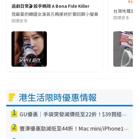
台灣
追劇日常🎬 殺手媽咪 A Bona Fide Killer
台灣地鐵宣
我最愛的韓國女演員孔曉振終於要回歸小螢幕啦!這次的劇本改編自同名
閱讀更多
閱讀更多
港生活限時優惠情報
1
GU優惠｜手袋突發減價低至22折！$39買經典波士頓包/餃子袋！飾物同步減價$29起！
2
豐澤優惠勁減低至44折！Mac mini/iPhone17Pro大減價！廚房家電$220起