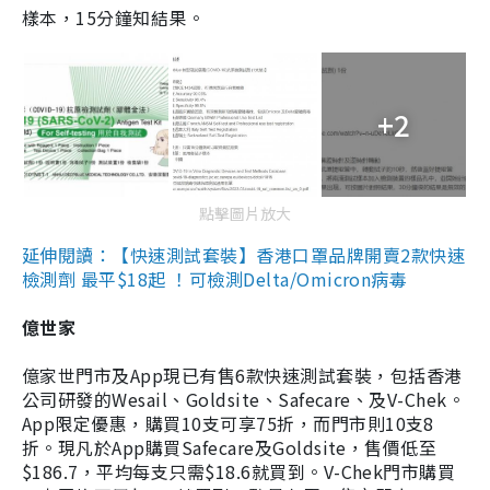
樣本，15分鐘知結果。
+2
點擊圖片放大
延伸閱讀：【快速測試套裝】香港口罩品牌開賣2款快速
檢測劑 最平$18起 ！可檢測Delta/Omicron病毒
億世家
億家世門市及App現已有售6款快速測試套裝，包括香港
公司研發的Wesail、Goldsite、Safecare、及V-Chek。
App限定優惠，購買10支可享75折，而門市則10支8
折。現凡於App購買Safecare及Goldsite，售價低至
$186.7，平均每支只需$18.6就買到。V-Chek門市購買