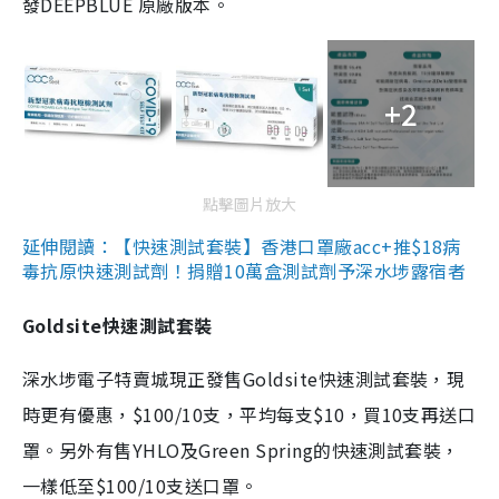
發DEEPBLUE 原廠版本。
+2
點擊圖片放大
延伸閱讀：【快速測試套裝】香港口罩廠acc+推$18病
毒抗原快速測試劑！捐贈10萬盒測試劑予深水埗露宿者
Goldsite快速測試套裝
深水埗電子特賣城現正發售Goldsite快速測試套裝，現
時更有優惠，$100/10支，平均每支$10，買10支再送口
罩。另外有售YHLO及Green Spring的快速測試套裝，
一樣低至$100/10支送口罩。