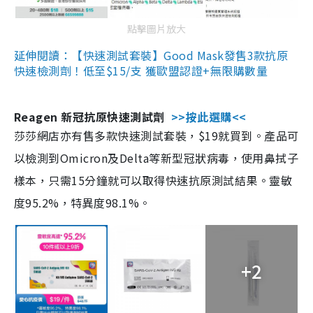
點擊圖片放大
延伸閱讀：【快速測試套裝】Good Mask發售3款抗原
快速檢測劑！低至$15/支 獲歐盟認證+無限購數量
Reagen 新冠抗原快速測試劑
>>按此選購<<
莎莎網店亦有售多款快速測試套裝，$19就買到。產品可
以檢測到Omicron及Delta等新型冠狀病毒，使用鼻拭子
樣本，只需15分鐘就可以取得快速抗原測試結果。靈敏
度95.2%，特異度98.1%。
+2