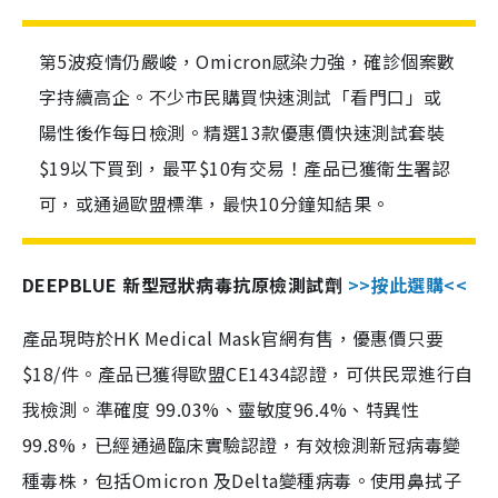
第5波疫情仍嚴峻，Omicron感染力強，確診個案數
字持續高企。不少市民購買快速測試「看門口」或
陽性後作每日檢測。精選13款優惠價快速測試套裝
$19以下買到，最平$10有交易！產品已獲衛生署認
可，或通過歐盟標準，最快10分鐘知結果。
DEEPBLUE 新型冠狀病毒抗原檢測試劑
>>按此選購<<
產品現時於HK Medical Mask官網有售，優惠價只要
$18/件。產品已獲得歐盟CE1434認證，可供民眾進行自
我檢測。準確度 99.03%、靈敏度96.4%、特異性
99.8%，已經通過臨床實驗認證，有效檢測新冠病毒變
種毒株，包括Omicron 及Delta變種病毒。使用鼻拭子