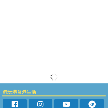
港玩港食港生活