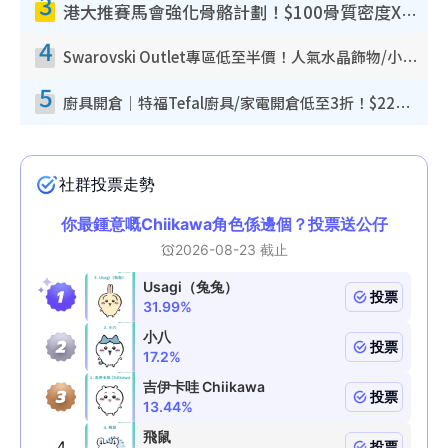
3
港大推賽馬會強化骨骼計劃！$100骨質密度X光檢查 完成免費運動訓練送超市禮券！附參加資格
4
Swarovski Outlet專區低至半價！人氣水晶飾物/小擺設$138起！迪士尼款/水晶高跟鞋都有平
5
廚具開倉｜特福Tefal廚具/家電開倉低至3折！$220起買平底鍋/炒鑊/湯煲！電飯煲/吸塵機/燙斗$418起