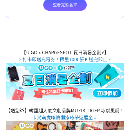
【U GO x CHARGESPOT 夏日消暑企劃⚡】
> 打卡即送充電券！限量1000張🔋送完即止 <
【送您🐯】韓國超人氣文創品牌MUZIK TIGER 冰感風扇！
↓將萌虎嘅慵懶療癒帶返屋企↓