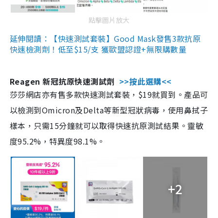
點擊圖片放大
延伸閱讀：【快速測試套裝】Good Mask發售3款抗原
快速檢測劑！低至$15/支 獲歐盟認證+無限購數量
Reagen 新冠抗原快速測試劑
>>按此選購<<
莎莎網店亦有售多款快速測試套裝，$19就買到。產品可
以檢測到Omicron及Delta等新型冠狀病毒，使用鼻拭子
樣本，只需15分鐘就可以取得快速抗原測試結果。靈敏
度95.2%，特異度98.1%。
+2