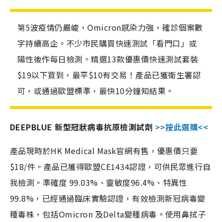
第5波疫情仍嚴峻，Omicron感染力強，確診個案數
字持續高企。不少市民購買快速測試「看門口」或
陽性後作每日檢測。精選13款優惠價快速測試套裝
$19以下買到，最平$10有交易！產品已獲衛生署認
可，或通過歐盟標準，最快10分鐘知結果。
DEEPBLUE 新型冠狀病毒抗原檢測試劑
>>按此選購<<
產品現時於HK Medical Mask官網有售，優惠價只要
$18/件。產品已獲得歐盟CE1434認證，可供民眾進行自
我檢測。準確度 99.03%、靈敏度96.4%、特異性
99.8%，已經通過臨床實驗認證，有效檢測新冠病毒變
種毒株，包括Omicron 及Delta變種病毒。使用鼻拭子