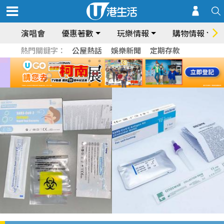
演唱會
優惠著數
玩樂情報
購物情報
熱門關鍵字：
公屋熱話
娛樂新聞
定期存款