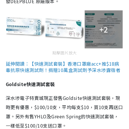
發DEEPBLUE 原廠版本。
+2
點擊圖片放大
延伸閱讀：【快速測試套裝】香港口罩廠acc+推$18病
毒抗原快速測試劑！捐贈10萬盒測試劑予深水埗露宿者
Goldsite快速測試套裝
深水埗電子特賣城現正發售Goldsite快速測試套裝，現
時更有優惠，$100/10支，平均每支$10，買10支再送口
罩。另外有售YHLO及Green Spring的快速測試套裝，
一樣低至$100/10支送口罩。