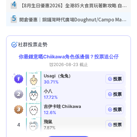
4
【8月生日優惠2026】全港85大食買玩著數攻略 自助餐/火鍋放題同行免費＋誠品/DONKI送現金券
5
開倉優惠｜銅鑼灣時代廣場Doughnut/Campo Marzio開倉低至1折！背囊、書包、手袋劈價$200起