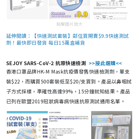
點擊圖片放大
延伸閱讀：【快速測試套裝】鄰住買開賣$9.9快速測試
劑！最快即日發貨 每日15萬盒補貨
SEJOY SARS-CoV-2 抗原快速檢測
>>按此選購<<
香港口罩品牌HK-M Mask抗疫價發售快速檢測劑，單支
裝$22，而購買500套裝低至$20/支買到。產品以鼻咽拭
子方式採樣，準確性高達99%，15分鐘就知結果。產品
已列在歐盟2019冠狀病毒病快速抗原測試通用名單。