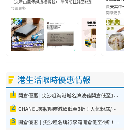
（文章由風傳媒授權轉載） 準備前往韓國旅遊的民眾，近期要特別留
夏天其中一種時
閱讀更多
閱讀更多
港生活限時優惠情報
1
開倉優惠 | 尖沙咀海港城名牌波鞋開倉低至1折！On鞋$899起／Joy&Peace鞋履$98起
2
CHANEL美妝限時減價低至3折！人氣粉底/唇膏/精華液低至$275！COCO香水都有平
3
開倉優惠｜尖沙咀名牌行李箱開倉低至4折！一連5日 American Tourister/ace./Hallmark $200起！