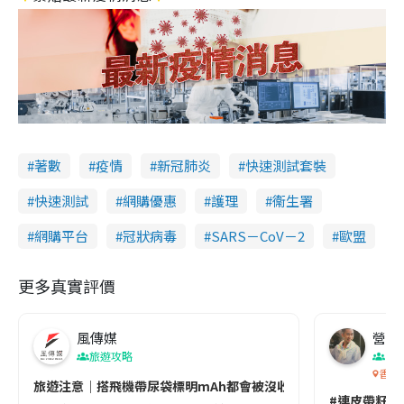
著數
疫情
新冠肺炎
快速測試套裝
快速測試
網購優惠
護理
衞生署
網購平台
冠狀病毒
SARS－CoV－2
歐盟
更多真實評價
風傳媒
營養教
旅遊攻略
生
香港
旅遊注意｜搭飛機帶尿袋標明mAh都會被沒收😱出發前切記檢查「1
#連皮帶籽都