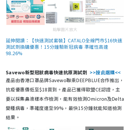
點擊圖片放大
延伸閱讀：【快速測試套裝】CATALO全線門市$16快速
測試劑換購優惠！15分鐘驗新冠病毒 準確性高達
98.26%
Savewo新型冠狀病毒快速抗原測試劑
>>按此選購<<
產品由香港口罩品牌Savewo聯乘DEEPBLUE合作推出，
抗疫優惠價低至$18買到。產品已獲得歐盟CE認證，主
要以採集鼻液樣本作檢測，能有效檢測Omicron及Delta
變種病毒，準確度達至99%，最快15分鐘就能知道檢測
結果。