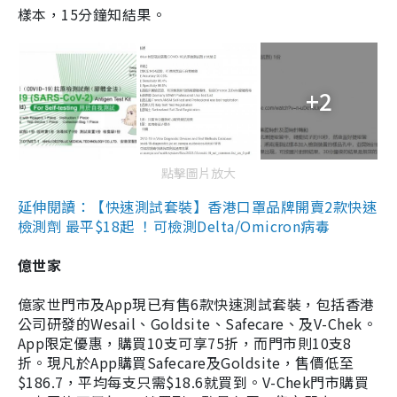
樣本，15分鐘知結果。
+2
點擊圖片放大
延伸閱讀：【快速測試套裝】香港口罩品牌開賣2款快速
檢測劑 最平$18起 ！可檢測Delta/Omicron病毒
億世家
億家世門市及App現已有售6款快速測試套裝，包括香港
公司研發的Wesail、Goldsite、Safecare、及V-Chek。
App限定優惠，購買10支可享75折，而門市則10支8
折。現凡於App購買Safecare及Goldsite，售價低至
$186.7，平均每支只需$18.6就買到。V-Chek門市購買