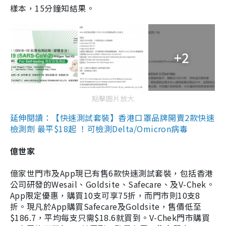
樣本，15分鐘知結果。
+2
點擊圖片放大
延伸閱讀：【快速測試套裝】香港口罩品牌開賣2款快速
檢測劑 最平$18起 ！可檢測Delta/Omicron病毒
億世家
億家世門市及App現已有售6款快速測試套裝，包括香港
公司研發的Wesail、Goldsite、Safecare、及V-Chek。
App限定優惠，購買10支可享75折，而門市則10支8
折。現凡於App購買Safecare及Goldsite，售價低至
$186.7，平均每支只需$18.6就買到。V-Chek門市購買