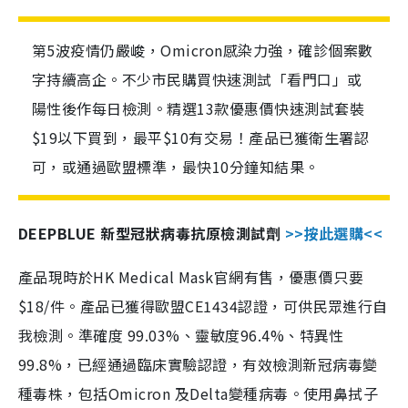
第5波疫情仍嚴峻，Omicron感染力強，確診個案數
字持續高企。不少市民購買快速測試「看門口」或
陽性後作每日檢測。精選13款優惠價快速測試套裝
$19以下買到，最平$10有交易！產品已獲衛生署認
可，或通過歐盟標準，最快10分鐘知結果。
DEEPBLUE 新型冠狀病毒抗原檢測試劑
>>按此選購<<
產品現時於HK Medical Mask官網有售，優惠價只要
$18/件。產品已獲得歐盟CE1434認證，可供民眾進行自
我檢測。準確度 99.03%、靈敏度96.4%、特異性
99.8%，已經通過臨床實驗認證，有效檢測新冠病毒變
種毒株，包括Omicron 及Delta變種病毒。使用鼻拭子