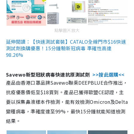
點擊圖片放大
延伸閱讀：【快速測試套裝】CATALO全線門市$16快速
測試劑換購優惠！15分鐘驗新冠病毒 準確性高達
98.26%
Savewo新型冠狀病毒快速抗原測試劑
>>按此選購<<
產品由香港口罩品牌Savewo聯乘DEEPBLUE合作推出，
抗疫優惠價低至$18買到。產品已獲得歐盟CE認證，主
要以採集鼻液樣本作檢測，能有效檢測Omicron及Delta
變種病毒，準確度達至99%，最快15分鐘就能知道檢測
結果。