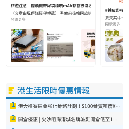
香港
旅遊注意｜搭飛機帶尿袋標明mAh都會被沒收😱出發前切記檢查「1
#連皮帶籽都
（文章由風傳媒授權轉載） 準備前往韓國旅遊的民眾，近期要特別留
夏天其中一種時
閱讀更多
閱讀更多
港生活限時優惠情報
1
港大推賽馬會強化骨骼計劃！$100骨質密度X光檢查 完成免費運動訓練送超市禮券！附參加資格
2
開倉優惠 | 尖沙咀海港城名牌波鞋開倉低至1折！On鞋$899起／Joy&Peace鞋履$98起