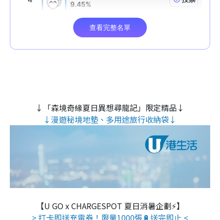
↓「森境奇緣夏日異想尋龍記」限定精品↓
↓漫遊秘境地墊、多用途旅行收納袋↓
【U GO x CHARGESPOT 夏日消暑企劃⚡】
> 打卡即送充電券！限量1000張🔋送完即止 <