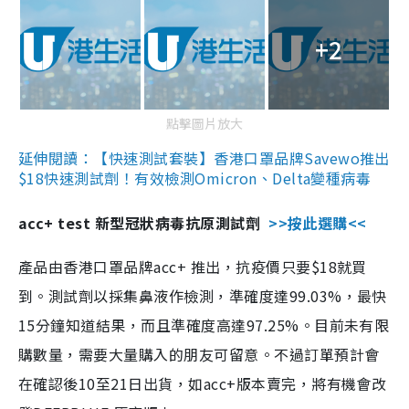
+2
點擊圖片放大
延伸閱讀：【快速測試套裝】香港口罩品牌Savewo推出
$18快速測試劑！有效檢測Omicron、Delta變種病毒
acc+ test 新型冠狀病毒抗原測試劑
>>按此選購<<
產品由香港口罩品牌acc+ 推出，抗疫價只要$18就買
到。測試劑以採集鼻液作檢測，準確度達99.03%，最快
15分鐘知道結果，而且準確度高達97.25%。目前未有限
購數量，需要大量購入的朋友可留意。不過訂單預計會
在確認後10至21日出貨，如acc+版本賣完，將有機會改