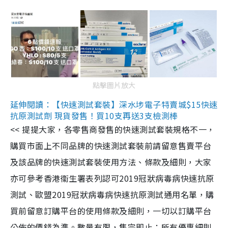
點擊圖片放大
延伸閱讀：【快速測試套裝】深水埗電子特賣城$15快速
抗原測試劑 現貨發售！買10支再送3支檢測棒
<< 提提大家，各零售商發售的快速測試套裝規格不一，
購買市面上不同品牌的快速測試套裝前請留意售賣平台
及該品牌的快速測試套裝使用方法、條款及細則，大家
亦可參考香港衞生署表列認可2019冠狀病毒病快速抗原
測試、歐盟2019冠狀病毒病快速抗原測試通用名單，購
買前留意訂購平台的使用條款及細則，一切以訂購平台
公佈的價錢為準。數量有限，售完即止；所有優惠細則