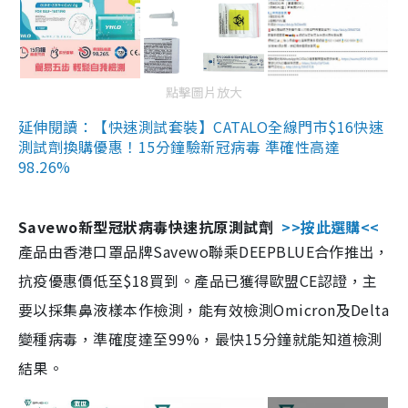
點擊圖片放大
延伸閱讀：【快速測試套裝】CATALO全線門市$16快速
測試劑換購優惠！15分鐘驗新冠病毒 準確性高達
98.26%
Savewo新型冠狀病毒快速抗原測試劑
>>按此選購<<
產品由香港口罩品牌Savewo聯乘DEEPBLUE合作推出，
抗疫優惠價低至$18買到。產品已獲得歐盟CE認證，主
要以採集鼻液樣本作檢測，能有效檢測Omicron及Delta
變種病毒，準確度達至99%，最快15分鐘就能知道檢測
結果。