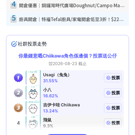
4
開倉優惠｜銅鑼灣時代廣場Doughnut/Campo Marzio開倉低至1折！背囊、書包、手袋劈價$200起
5
廚具開倉｜特福Tefal廚具/家電開倉低至3折！$220起買平底鍋/炒鑊/湯煲！電飯煲/吸塵機/燙斗$418起