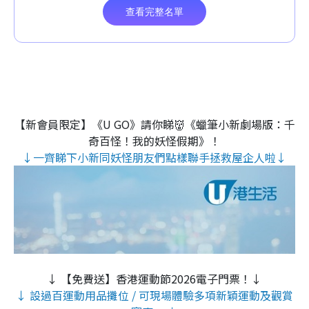
【新會員限定】《U GO》請你睇👹《蠟筆小新劇場版：千
奇百怪！我的妖怪假期》！
↓一齊睇下小新同妖怪朋友們點樣聯手拯救屋企人啦↓
↓ 【免費送】香港運動節2026電子門票！↓
↓ 設過百運動用品攤位 / 可現場體驗多項新穎運動及觀賞