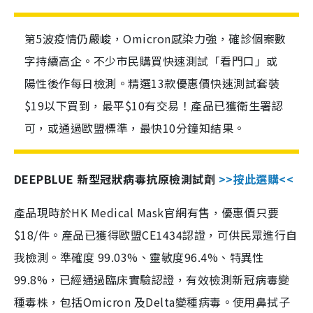
第5波疫情仍嚴峻，Omicron感染力強，確診個案數
字持續高企。不少市民購買快速測試「看門口」或
陽性後作每日檢測。精選13款優惠價快速測試套裝
$19以下買到，最平$10有交易！產品已獲衛生署認
可，或通過歐盟標準，最快10分鐘知結果。
DEEPBLUE 新型冠狀病毒抗原檢測試劑
>>按此選購<<
產品現時於HK Medical Mask官網有售，優惠價只要
$18/件。產品已獲得歐盟CE1434認證，可供民眾進行自
我檢測。準確度 99.03%、靈敏度96.4%、特異性
99.8%，已經通過臨床實驗認證，有效檢測新冠病毒變
種毒株，包括Omicron 及Delta變種病毒。使用鼻拭子