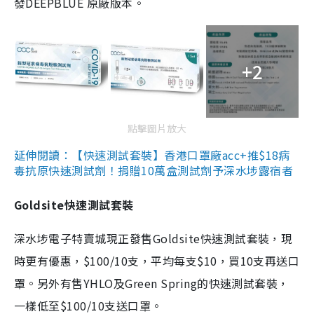
發DEEPBLUE 原廠版本。
+2
點擊圖片放大
延伸閱讀：【快速測試套裝】香港口罩廠acc+推$18病
毒抗原快速測試劑！捐贈10萬盒測試劑予深水埗露宿者
Goldsite快速測試套裝
深水埗電子特賣城現正發售Goldsite快速測試套裝，現
時更有優惠，$100/10支，平均每支$10，買10支再送口
罩。另外有售YHLO及Green Spring的快速測試套裝，
一樣低至$100/10支送口罩。