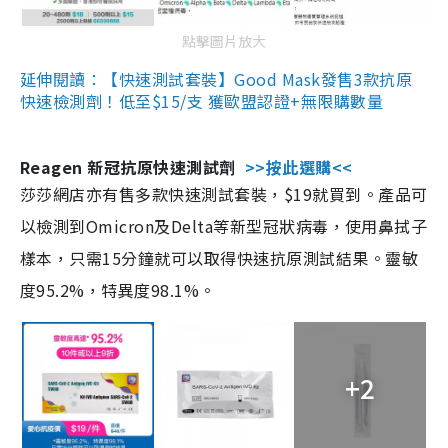
點擊圖片放大
延伸閱讀：【快速測試套裝】Good Mask發售3款抗原
快速檢測劑！低至$15/支 獲歐盟認證+無限購數量
Reagen 新冠抗原快速測試劑
>>按此選購<<
莎莎網店亦有售多款快速測試套裝，$19就買到。產品可
以檢測到Omicron及Delta等新型冠狀病毒，使用鼻拭子
樣本，只需15分鐘就可以取得快速抗原測試結果。靈敏
度95.2%，特異度98.1%。
+2