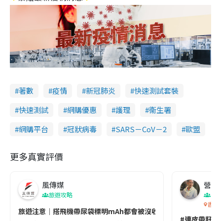
著數
疫情
新冠肺炎
快速測試套裝
快速測試
網購優惠
護理
衞生署
網購平台
冠狀病毒
SARS－CoV－2
歐盟
更多真實評價
風傳媒
營養教
旅遊攻略
生
香港
旅遊注意｜搭飛機帶尿袋標明mAh都會被沒收😱出發前切記檢查「1
#連皮帶籽都