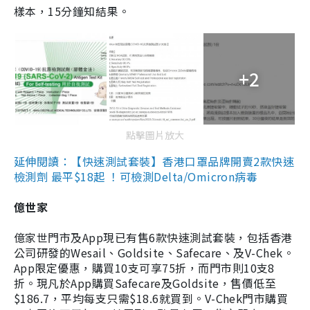
樣本，15分鐘知結果。
+2
點擊圖片放大
延伸閱讀：【快速測試套裝】香港口罩品牌開賣2款快速
檢測劑 最平$18起 ！可檢測Delta/Omicron病毒
億世家
億家世門市及App現已有售6款快速測試套裝，包括香港
公司研發的Wesail、Goldsite、Safecare、及V-Chek。
App限定優惠，購買10支可享75折，而門市則10支8
折。現凡於App購買Safecare及Goldsite，售價低至
$186.7，平均每支只需$18.6就買到。V-Chek門市購買