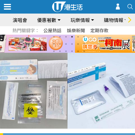
演唱會
優惠著數
玩樂情報
購物情報
熱門關鍵字：
公屋熱話
娛樂新聞
定期存款