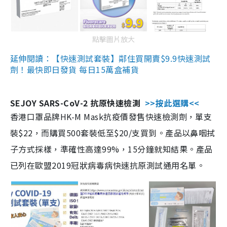
點擊圖片放大
延伸閱讀：【快速測試套裝】鄰住買開賣$9.9快速測試
劑！最快即日發貨 每日15萬盒補貨
SEJOY SARS-CoV-2 抗原快速檢測
>>按此選購<<
香港口罩品牌HK-M Mask抗疫價發售快速檢測劑，單支
裝$22，而購買500套裝低至$20/支買到。產品以鼻咽拭
子方式採樣，準確性高達99%，15分鐘就知結果。產品
已列在歐盟2019冠狀病毒病快速抗原測試通用名單。