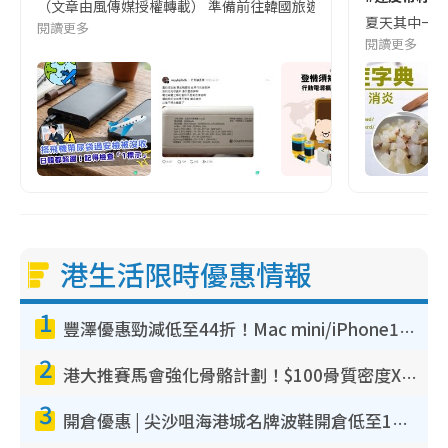
（文章由風傳媒授權轉載） 準備前往韓國旅遊的民眾，近期要特別留
夏天其中一種時
閱讀更多
閱讀更多
港生活限時優惠情報
1
豐澤優惠勁減低至44折！Mac mini/iPhone17Pro大減價！廚房家電$220起
2
港大推賽馬會強化骨骼計劃！$100骨質密度X光檢查 完成免費運動訓練送超市禮券！附參加資格
3
開倉優惠 | 尖沙咀海港城名牌波鞋開倉低至1折！On鞋$899起／Joy&Peace鞋履$98起