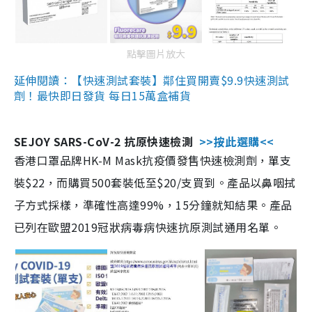
點擊圖片放大
延伸閱讀：【快速測試套裝】鄰住買開賣$9.9快速測試
劑！最快即日發貨 每日15萬盒補貨
SEJOY SARS-CoV-2 抗原快速檢測
>>按此選購<<
香港口罩品牌HK-M Mask抗疫價發售快速檢測劑，單支
裝$22，而購買500套裝低至$20/支買到。產品以鼻咽拭
子方式採樣，準確性高達99%，15分鐘就知結果。產品
已列在歐盟2019冠狀病毒病快速抗原測試通用名單。