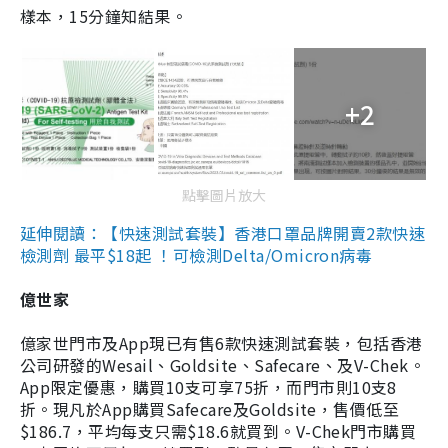
樣本，15分鐘知結果。
+2
點擊圖片放大
延伸閱讀：【快速測試套裝】香港口罩品牌開賣2款快速
檢測劑 最平$18起 ！可檢測Delta/Omicron病毒
億世家
億家世門市及App現已有售6款快速測試套裝，包括香港
公司研發的Wesail、Goldsite、Safecare、及V-Chek。
App限定優惠，購買10支可享75折，而門市則10支8
折。現凡於App購買Safecare及Goldsite，售價低至
$186.7，平均每支只需$18.6就買到。V-Chek門市購買