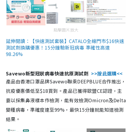
點擊圖片放大
延伸閱讀：【快速測試套裝】CATALO全線門市$16快速
測試劑換購優惠！15分鐘驗新冠病毒 準確性高達
98.26%
Savewo新型冠狀病毒快速抗原測試劑
>>按此選購<<
產品由香港口罩品牌Savewo聯乘DEEPBLUE合作推出，
抗疫優惠價低至$18買到。產品已獲得歐盟CE認證，主
要以採集鼻液樣本作檢測，能有效檢測Omicron及Delta
變種病毒，準確度達至99%，最快15分鐘就能知道檢測
結果。