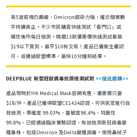
第5波疫情仍嚴峻，Omicron感染力強，確診個案數
字持續高企。不少市民購買快速測試「看門口」或
陽性後作每日檢測。精選13款優惠價快速測試套裝
$19以下買到，最平$10有交易！產品已獲衛生署認
可，或通過歐盟標準，最快10分鐘知結果。
DEEPBLUE 新型冠狀病毒抗原檢測試劑
>>按此選購<<
產品現時於HK Medical Mask官網有售，優惠價只要
$18/件。產品已獲得歐盟CE1434認證，可供民眾進行自
我檢測。準確度 99.03%、靈敏度96.4%、特異性
99.8%，已經通過臨床實驗認證，有效檢測新冠病毒變
種毒株，包括Omicron 及Delta變種病毒。使用鼻拭子