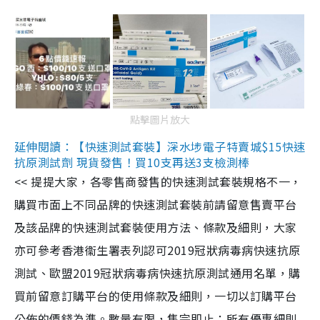
點擊圖片放大
延伸閱讀：【快速測試套裝】深水埗電子特賣城$15快速
抗原測試劑 現貨發售！買10支再送3支檢測棒
<< 提提大家，各零售商發售的快速測試套裝規格不一，
購買市面上不同品牌的快速測試套裝前請留意售賣平台
及該品牌的快速測試套裝使用方法、條款及細則，大家
亦可參考香港衞生署表列認可2019冠狀病毒病快速抗原
測試、歐盟2019冠狀病毒病快速抗原測試通用名單，購
買前留意訂購平台的使用條款及細則，一切以訂購平台
公佈的價錢為準。數量有限，售完即止；所有優惠細則