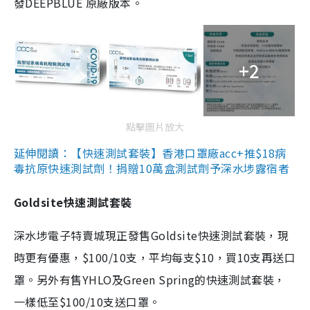
發DEEPBLUE 原廠版本。
+2
點擊圖片放大
延伸閱讀：【快速測試套裝】香港口罩廠acc+推$18病
毒抗原快速測試劑！捐贈10萬盒測試劑予深水埗露宿者
Goldsite快速測試套裝
深水埗電子特賣城現正發售Goldsite快速測試套裝，現
時更有優惠，$100/10支，平均每支$10，買10支再送口
罩。另外有售YHLO及Green Spring的快速測試套裝，
一樣低至$100/10支送口罩。