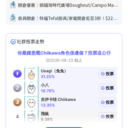
4
開倉優惠｜銅鑼灣時代廣場Doughnut/Campo Marzio開倉低至1折！背囊、書包、手袋劈價$200起
5
廚具開倉｜特福Tefal廚具/家電開倉低至3折！$220起買平底鍋/炒鑊/湯煲！電飯煲/吸塵機/燙斗$418起