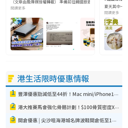
（文章由風傳媒授權轉載） 準備前往韓國旅遊的民眾，近期要特別留
夏天其中一種時
閱讀更多
閱讀更多
港生活限時優惠情報
1
豐澤優惠勁減低至44折！Mac mini/iPhone17Pro大減價！廚房家電$220起
2
港大推賽馬會強化骨骼計劃！$100骨質密度X光檢查 完成免費運動訓練送超市禮券！附參加資格
3
開倉優惠 | 尖沙咀海港城名牌波鞋開倉低至1折！On鞋$899起／Joy&Peace鞋履$98起