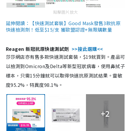
點擊圖片放大
延伸閱讀：【快速測試套裝】Good Mask發售3款抗原
快速檢測劑！低至$15/支 獲歐盟認證+無限購數量
Reagen 新冠抗原快速測試劑
>>按此選購<<
莎莎網店亦有售多款快速測試套裝，$19就買到。產品可
以檢測到Omicron及Delta等新型冠狀病毒，使用鼻拭子
樣本，只需15分鐘就可以取得快速抗原測試結果。靈敏
度95.2%，特異度98.1%。
+2