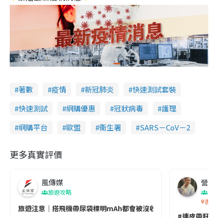
著數
疫情
新冠肺炎
快速測試套裝
快速測試
網購優惠
冠狀病毒
護理
網購平台
歐盟
衞生署
SARS－CoV－2
更多真實評價
風傳媒
營養教
旅遊攻略
生
香港
旅遊注意｜搭飛機帶尿袋標明mAh都會被沒收😱出發前切記檢查「1
#連皮帶籽都