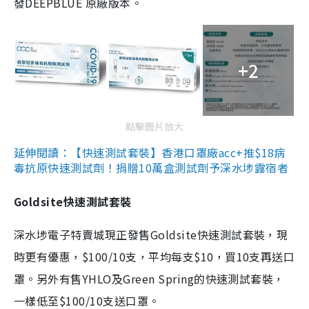
發DEEPBLUE 原廠版本。
+2
點擊圖片放大
延伸閱讀：【快速測試套裝】香港口罩廠acc+推$18病
毒抗原快速測試劑！捐贈10萬盒測試劑予深水埗露宿者
Goldsite快速測試套裝
深水埗電子特賣城現正發售Goldsite快速測試套裝，現
時更有優惠，$100/10支，平均每支$10，買10支再送口
罩。另外有售YHLO及Green Spring的快速測試套裝，
一樣低至$100/10支送口罩。