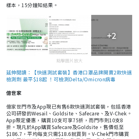
樣本，15分鐘知結果。
+2
點擊圖片放大
延伸閱讀：【快速測試套裝】香港口罩品牌開賣2款快速
檢測劑 最平$18起 ！可檢測Delta/Omicron病毒
億世家
億家世門市及App現已有售6款快速測試套裝，包括香港
公司研發的Wesail、Goldsite、Safecare、及V-Chek。
App限定優惠，購買10支可享75折，而門市則10支8
折。現凡於App購買Safecare及Goldsite，售價低至
$186.7，平均每支只需$18.6就買到。V-Chek門市購買