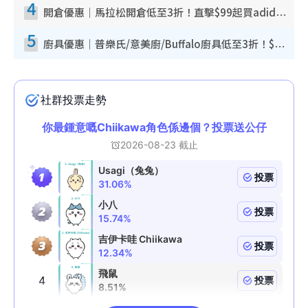
4
開倉優惠｜馬拉松開倉低至3折！直擊$99起買adidas／New Balance／Puma鞋款 STANLEY保溫杯劈價至$119起
5
廚具優惠｜普樂氏/意美廚/Buffalo廚具低至3折！$89起買煎鍋／炒鑊／個人鍋 同場小家電激減至$99起