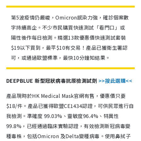
第5波疫情仍嚴峻，Omicron感染力強，確診個案數
字持續高企。不少市民購買快速測試「看門口」或
陽性後作每日檢測。精選13款優惠價快速測試套裝
$19以下買到，最平$10有交易！產品已獲衛生署認
可，或通過歐盟標準，最快10分鐘知結果。
DEEPBLUE 新型冠狀病毒抗原檢測試劑
>>按此選購<<
產品現時於HK Medical Mask官網有售，優惠價只要
$18/件。產品已獲得歐盟CE1434認證，可供民眾進行自
我檢測。準確度 99.03%、靈敏度96.4%、特異性
99.8%，已經通過臨床實驗認證，有效檢測新冠病毒變
種毒株，包括Omicron 及Delta變種病毒。使用鼻拭子