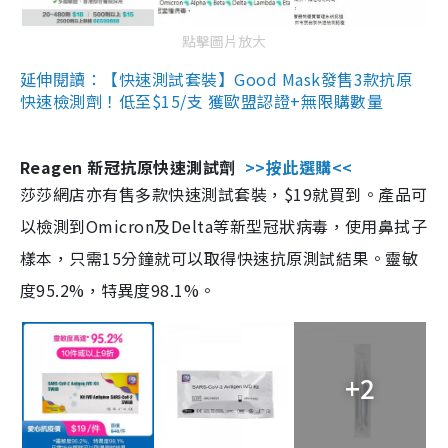
點擊圖片放大
延伸閱讀：【快速測試套裝】Good Mask發售3款抗原
快速檢測劑！低至$15/支 獲歐盟認證+無限購數量
Reagen 新冠抗原快速測試劑
>>按此選購<<
莎莎網店亦有售多款快速測試套裝，$19就買到。產品可
以檢測到Omicron及Delta等新型冠狀病毒，使用鼻拭子
樣本，只需15分鐘就可以取得快速抗原測試結果。靈敏
度95.2%，特異度98.1%。
+2