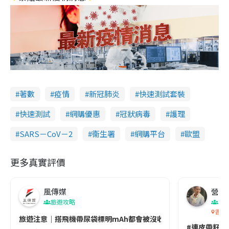
著數
疫情
新冠肺炎
快速測試套裝
快速測試
網購優惠
冠狀病毒
護理
SARS－CoV－2
衞生署
網購平台
歐盟
更多真實評價
風傳媒
營養教
旅遊攻略
生
香港
旅遊注意｜搭飛機帶尿袋標明mAh都會被沒收😱出發前切記檢查「1
#連皮帶籽都