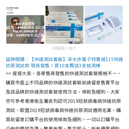
點擊圖片放大
延伸閱讀：【快速測試套裝】深水埗電子特賣城$15快速
抗原測試劑 現貨發售！買10支再送3支檢測棒
<< 提提大家，各零售商發售的快速測試套裝規格不一，
購買市面上不同品牌的快速測試套裝前請留意售賣平台
及該品牌的快速測試套裝使用方法、條款及細則，大家
亦可參考香港衞生署表列認可2019冠狀病毒病快速抗原
測試、歐盟2019冠狀病毒病快速抗原測試通用名單，購
買前留意訂購平台的使用條款及細則，一切以訂購平台
公佈的價錢為準。數量有限，售完即止；所有優惠細則