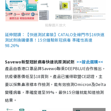
點擊圖片放大
延伸閱讀：【快速測試套裝】CATALO全線門市$16快速
測試劑換購優惠！15分鐘驗新冠病毒 準確性高達
98.26%
Savewo新型冠狀病毒快速抗原測試劑
>>按此選購<<
產品由香港口罩品牌Savewo聯乘DEEPBLUE合作推出，
抗疫優惠價低至$18買到。產品已獲得歐盟CE認證，主
要以採集鼻液樣本作檢測，能有效檢測Omicron及Delta
變種病毒，準確度達至99%，最快15分鐘就能知道檢測
結果。