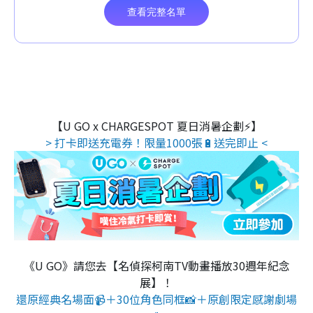
【U GO x CHARGESPOT 夏日消暑企劃⚡】
> 打卡即送充電券！限量1000張🔋送完即止 <
《U GO》請您去【名偵探柯南TV動畫播放30週年紀念
展】！
還原經典名場面📹＋30位角色同框📸＋原創限定感謝劇場