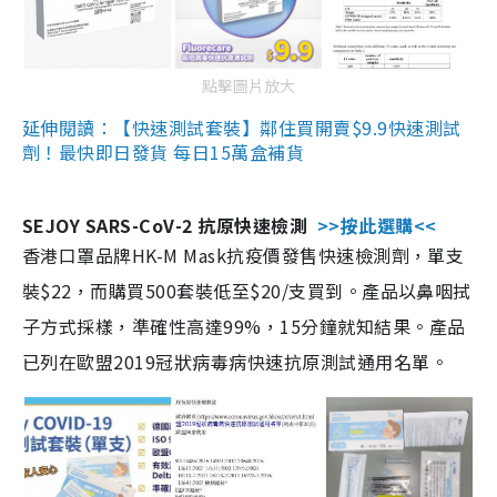
點擊圖片放大
延伸閱讀：【快速測試套裝】鄰住買開賣$9.9快速測試
劑！最快即日發貨 每日15萬盒補貨
SEJOY SARS-CoV-2 抗原快速檢測
>>按此選購<<
香港口罩品牌HK-M Mask抗疫價發售快速檢測劑，單支
裝$22，而購買500套裝低至$20/支買到。產品以鼻咽拭
子方式採樣，準確性高達99%，15分鐘就知結果。產品
已列在歐盟2019冠狀病毒病快速抗原測試通用名單。