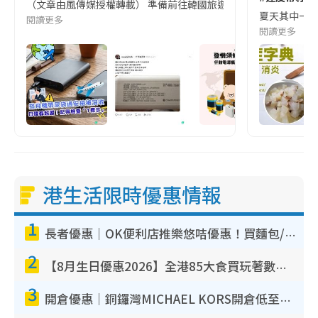
（文章由風傳媒授權轉載） 準備前往韓國旅遊的民眾，近期要特別留
夏天其中一種時
閱讀更多
閱讀更多
港生活限時優惠情報
1
長者優惠｜OK便利店推樂悠咭優惠！買麵包/牛奶/保健品拍卡即減
2
【8月生日優惠2026】全港85大食買玩著數攻略 自助餐/火鍋放題同行免費＋誠品/DONKI送現金券
3
開倉優惠｜銅鑼灣MICHAEL KORS開倉低至17折！直擊$500起買手袋/銀包/鞋款 必買經典Jet Set系列