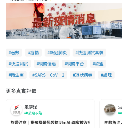
著數
疫情
新冠肺炎
快速測試套裝
快速測試
網購優惠
網購平台
歐盟
衞生署
SARS－CoV－2
冠狀病毒
護理
更多真實評價
風傳媒
Soul
旅遊攻略
生
旅遊注意｜搭飛機帶尿袋標明mAh都會被沒收😱出發前切記檢查「1
呢款魚油大家