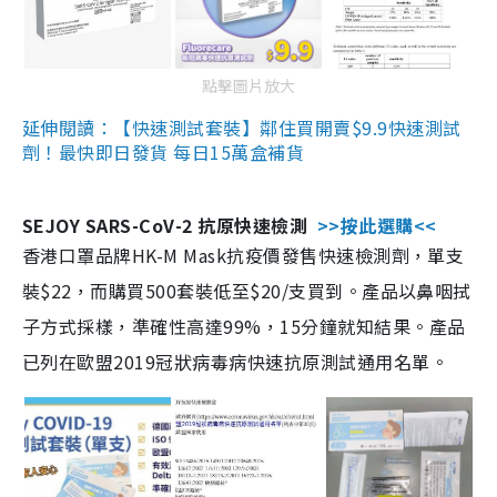
點擊圖片放大
延伸閱讀：【快速測試套裝】鄰住買開賣$9.9快速測試
劑！最快即日發貨 每日15萬盒補貨
SEJOY SARS-CoV-2 抗原快速檢測
>>按此選購<<
香港口罩品牌HK-M Mask抗疫價發售快速檢測劑，單支
裝$22，而購買500套裝低至$20/支買到。產品以鼻咽拭
子方式採樣，準確性高達99%，15分鐘就知結果。產品
已列在歐盟2019冠狀病毒病快速抗原測試通用名單。