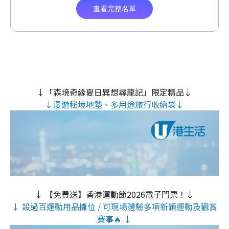
↓「森境奇緣夏日異想尋龍記」限定精品↓
↓漫遊秘境地墊、多用途旅行收納袋↓
↓ 【免費送】香港運動節2026電子門票！↓
↓ 設過百運動用品攤位 / 可現場體驗多項新穎運動及觀賞
賽事🔥 ↓