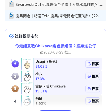
4
Swarovski Outlet專區低至半價！人氣水晶飾物/小擺設$138起！迪士尼款/水晶高跟鞋都有平
5
廚具開倉｜特福Tefal廚具/家電開倉低至3折！$220起買平底鍋/炒鑊/湯煲！電飯煲/吸塵機/燙斗$418起