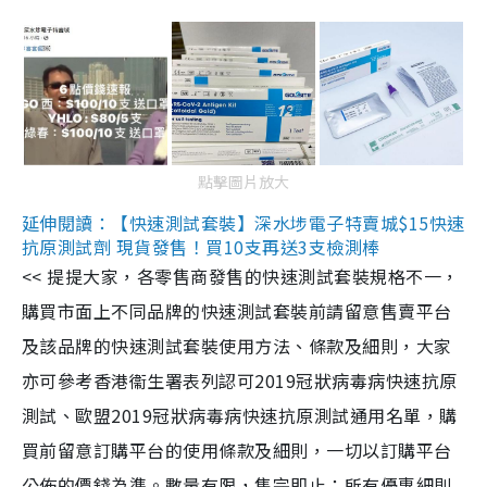
點擊圖片放大
延伸閱讀：【快速測試套裝】深水埗電子特賣城$15快速
抗原測試劑 現貨發售！買10支再送3支檢測棒
<< 提提大家，各零售商發售的快速測試套裝規格不一，
購買市面上不同品牌的快速測試套裝前請留意售賣平台
及該品牌的快速測試套裝使用方法、條款及細則，大家
亦可參考香港衞生署表列認可2019冠狀病毒病快速抗原
測試、歐盟2019冠狀病毒病快速抗原測試通用名單，購
買前留意訂購平台的使用條款及細則，一切以訂購平台
公佈的價錢為準。數量有限，售完即止；所有優惠細則