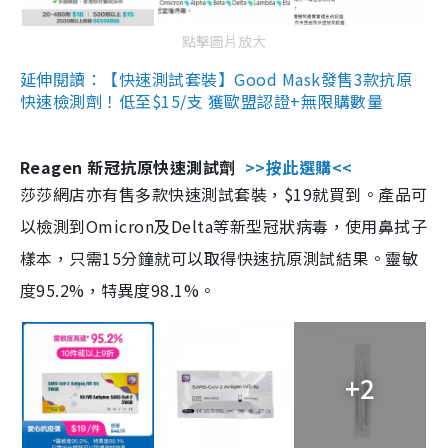
點擊圖片放大
延伸閱讀：【快速測試套裝】Good Mask發售3款抗原
快速檢測劑！低至$15/支 獲歐盟認證+無限購數量
Reagen 新冠抗原快速測試劑
>>按此選購<<
莎莎網店亦有售多款快速測試套裝，$19就買到。產品可
以檢測到Omicron及Delta等新型冠狀病毒，使用鼻拭子
樣本，只需15分鐘就可以取得快速抗原測試結果。靈敏
度95.2%，特異度98.1%。
+2