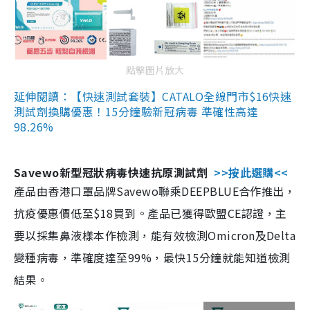
點擊圖片放大
延伸閱讀：【快速測試套裝】CATALO全線門市$16快速
測試劑換購優惠！15分鐘驗新冠病毒 準確性高達
98.26%
Savewo新型冠狀病毒快速抗原測試劑
>>按此選購<<
產品由香港口罩品牌Savewo聯乘DEEPBLUE合作推出，
抗疫優惠價低至$18買到。產品已獲得歐盟CE認證，主
要以採集鼻液樣本作檢測，能有效檢測Omicron及Delta
變種病毒，準確度達至99%，最快15分鐘就能知道檢測
結果。