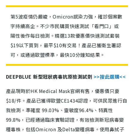
第5波疫情仍嚴峻，Omicron感染力強，確診個案數
字持續高企。不少市民購買快速測試「看門口」或
陽性後作每日檢測。精選13款優惠價快速測試套裝
$19以下買到，最平$10有交易！產品已獲衛生署認
可，或通過歐盟標準，最快10分鐘知結果。
DEEPBLUE 新型冠狀病毒抗原檢測試劑
>>按此選購<<
產品現時於HK Medical Mask官網有售，優惠價只要
$18/件。產品已獲得歐盟CE1434認證，可供民眾進行自
我檢測。準確度 99.03%、靈敏度96.4%、特異性
99.8%，已經通過臨床實驗認證，有效檢測新冠病毒變
種毒株，包括Omicron 及Delta變種病毒。使用鼻拭子