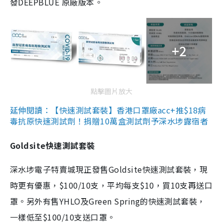
發DEEPBLUE 原廠版本。
+2
點擊圖片放大
延伸閱讀：【快速測試套裝】香港口罩廠acc+推$18病
毒抗原快速測試劑！捐贈10萬盒測試劑予深水埗露宿者
Goldsite快速測試套裝
深水埗電子特賣城現正發售Goldsite快速測試套裝，現
時更有優惠，$100/10支，平均每支$10，買10支再送口
罩。另外有售YHLO及Green Spring的快速測試套裝，
一樣低至$100/10支送口罩。