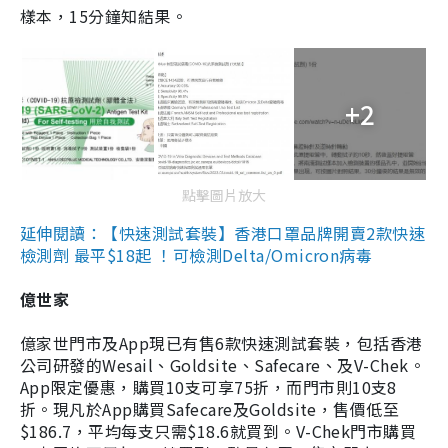
樣本，15分鐘知結果。
+2
點擊圖片放大
延伸閱讀：【快速測試套裝】香港口罩品牌開賣2款快速
檢測劑 最平$18起 ！可檢測Delta/Omicron病毒
億世家
億家世門市及App現已有售6款快速測試套裝，包括香港
公司研發的Wesail、Goldsite、Safecare、及V-Chek。
App限定優惠，購買10支可享75折，而門市則10支8
折。現凡於App購買Safecare及Goldsite，售價低至
$186.7，平均每支只需$18.6就買到。V-Chek門市購買