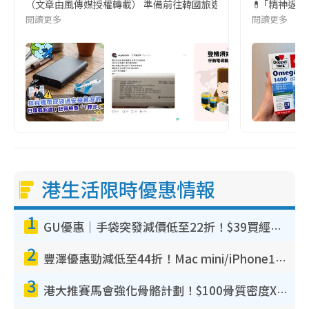
（文章由風傳媒授權轉載） 準備前往韓國旅遊的民眾，近期要特別留
💊 ｢精神返
閱讀更多
閱讀更多
港生活限時優惠情報
1
GU優惠｜手袋突發減價低至22折！$39買經典波士頓包/餃子袋！飾物同步減價$29起！
2
豐澤優惠勁減低至44折！Mac mini/iPhone17Pro大減價！廚房家電$220起
3
港大推賽馬會強化骨骼計劃！$100骨質密度X光檢查 完成免費運動訓練送超市禮券！附參加資格