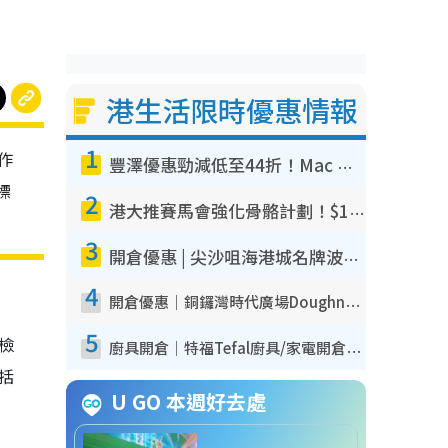
港生活限時優惠情報
1
作
豐澤優惠勁減低至44折！Mac mini/iPhone17Pro大減價！廚房家電$220起
標
2
港大推賽馬會強化骨骼計劃！$100骨質密度X光檢查 完成免費運動訓練送超市禮券！附參加資格
3
開倉優惠 | 尖沙咀海港城名牌波鞋開倉低至1折！On鞋$899起／Joy&Peace鞋履$98起
4
開倉優惠｜銅鑼灣時代廣場Doughnut/Campo Marzio開倉低至1折！背囊、書包、手袋劈價$200起
5
我檢
廚具開倉｜特福Tefal廚具/家電開倉低至3折！$220起買平底鍋/炒鑊/湯煲！電飯煲/吸塵機/燙斗$418起
包括
U GO 本週好去處