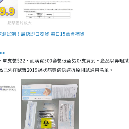
點擊圖片放大
速測試劑！最快即日發貨 每日15萬盒補貨
<<
，單支裝$22，而購買500套裝低至$20/支買到。產品以鼻咽
品已列在歐盟2019冠狀病毒病快速抗原測試通用名單。