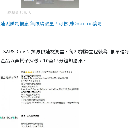
點擊圖片放大
測試劑優惠 無限購數量！可檢測Omicron病毒
are SARS-Cov-2 抗原快速檢測盒，每20劑獨立包裝為1個單位
5。產品以鼻拭子採樣，10至15分鐘知結果。