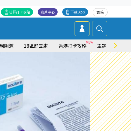
社群打卡攻略
商戶中心
下載 App
繁
简
周圍遊
18區好去處
香港打卡攻略
主題特集