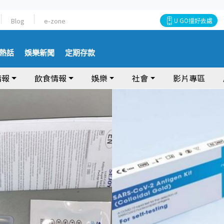
Blog
e-zone
U GO搵好去處
熱話
娛樂新聞
定期存款
情報
飲食情報
娛樂
社會
影片專區