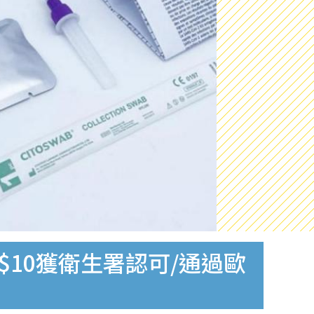
$10獲衛生署認可/通過歐