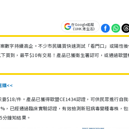
在Google追蹤
《UHK 港生活》
診個案數字持續高企。不少市民購買快速測試「看門口」或陽性後
以下買到，最平$10有交易！產品已獲衛生署認可，或通過歐盟
選購<<
惠價只要$18/件。產品已獲得歐盟CE1434認證，可供民眾進行自
性99.8%，已經通過臨床實驗認證，有效檢測新冠病毒變種毒株，
，15分鐘知結果。