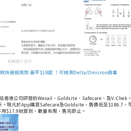
點擊圖片放大
檢測劑 最平$18起 ！可檢測Delta/Omicron病毒
研發的Wesail、Goldsite、Safecare、及V-Chek。
凡於App購買Safecare及Goldsite，售價低至$186.7
均不用$17.9就買到，數量有限，售完即止。