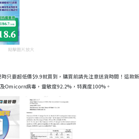
點擊圖片放大
劑，現時只要超低價$9.9就買到，購買前請先注意送貨時間！這款
Omicorn病毒，靈敏度92.2%，特異度100%。