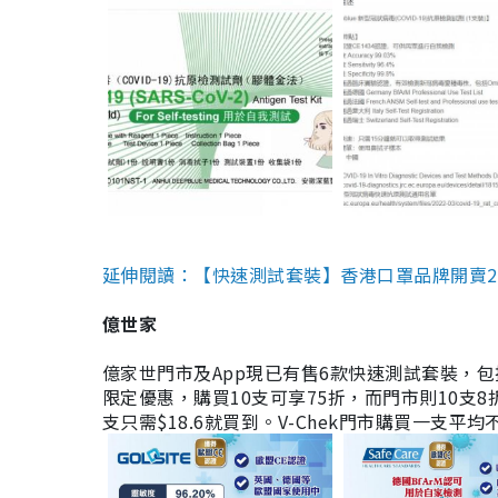
延伸閱讀：【快速測試套裝】香港口罩品牌開賣2款快速
億世家
億家世門市及App現已有售6款快速測試套裝，包括香港公司
限定優惠，購買10支可享75折，而門市則10支8折。現
支只需$18.6就買到。V-Chek門市購買一支平