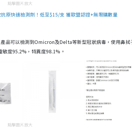
點擊圖片放大
3款抗原快速檢測劑！低至$15/支 獲歐盟認證+無限購數量
品可以檢測到Omicron及Delta等新型冠狀病毒，使用鼻拭
度95.2%，特異度98.1%。
點擊圖片放大