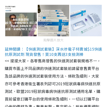
點擊圖片放大
延伸閱讀：【快速測試套裝】深水埗電子特賣城$15快速
抗原測試劑 現貨發售！買10支再送3支檢測棒
<< 提提大家，各零售商發售的快速測試套裝規格不一，
購買市面上不同品牌的快速測試套裝前請留意售賣平台
及該品牌的快速測試套裝使用方法、條款及細則，大家
亦可參考香港衞生署表列認可2019冠狀病毒病快速抗原
測試、歐盟2019冠狀病毒病快速抗原測試通用名單，購
買前留意訂購平台的使用條款及細則，一切以訂購平台
公佈的價錢為準。數量有限，售完即止；所有優惠細則