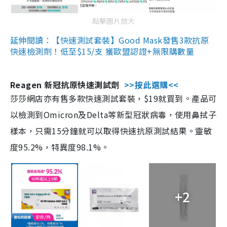
點擊圖片放大
延伸閱讀：【快速測試套裝】Good Mask發售3款抗原
快速檢測劑！低至$15/支 獲歐盟認證+無限購數量
Reagen 新冠抗原快速測試劑
>>按此選購<<
莎莎網店亦有售多款快速測試套裝，$19就買到。產品可
以檢測到Omicron及Delta等新型冠狀病毒，使用鼻拭子
樣本，只需15分鐘就可以取得快速抗原測試結果。靈敏
度95.2%，特異度98.1%。
+2