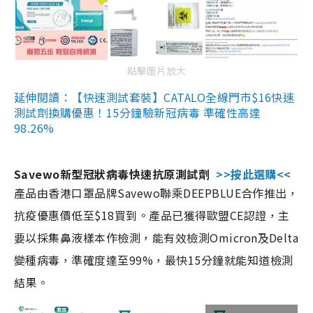
點擊圖片放大
延伸閱讀：【快速測試套裝】CATALO全線門市$16快速
測試劑換購優惠！15分鐘驗新冠病毒 準確性高達
98.26%
Savewo新型冠狀病毒快速抗原測試劑
>>按此選購<<
產品由香港口罩品牌Savewo聯乘DEEPBLUE合作推出，
抗疫優惠價低至$18買到。產品已獲得歐盟CE認證，主
要以採集鼻液樣本作檢測，能有效檢測Omicron及Delta
變種病毒，準確度達至99%，最快15分鐘就能知道檢測
結果。