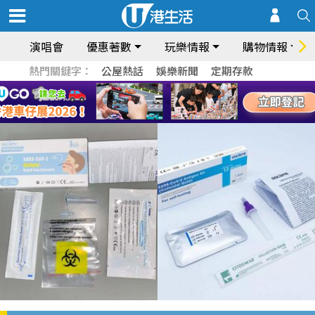
演唱會
優惠著數
玩樂情報
購物情報
熱門關鍵字：
公屋熱話
娛樂新聞
定期存款