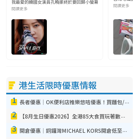
我最愛的韓國女演員孔曉振終於要回歸小螢幕啦!這次的劇本改編自同名
閱讀更多
閱讀更多
港生活限時優惠情報
1
長者優惠｜OK便利店推樂悠咭優惠！買麵包/牛奶/保健品拍卡即減
2
【8月生日優惠2026】全港85大食買玩著數攻略 自助餐/火鍋放題同行免費＋誠品/DONKI送現金券
3
開倉優惠｜銅鑼灣MICHAEL KORS開倉低至17折！直擊$500起買手袋/銀包/鞋款 必買經典Jet Set系列