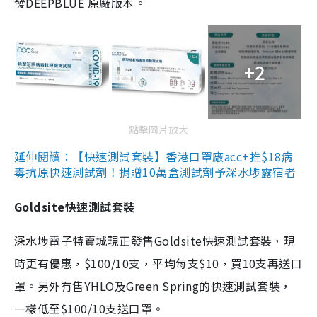
發DEEPBLUE 原廠版本。
+2
點擊圖片放大
延伸閱讀：【快速測試套裝】香港口罩廠acc+推$18病
毒抗原快速測試劑！捐贈10萬盒測試劑予深水埗露宿者
Goldsite快速測試套裝
深水埗電子特賣城現正發售Goldsite快速測試套裝，現
時更有優惠，$100/10支，平均每支$10，買10支再送口
罩。另外有售YHLO及Green Spring的快速測試套裝，
一樣低至$100/10支送口罩。