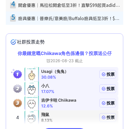
4
開倉優惠｜馬拉松開倉低至3折！直擊$99起買adidas／New Balance／Puma鞋款 STANLEY保溫杯劈價至$119起
5
廚具優惠｜普樂氏/意美廚/Buffalo廚具低至3折！$89起買煎鍋／炒鑊／個人鍋 同場小家電激減至$99起