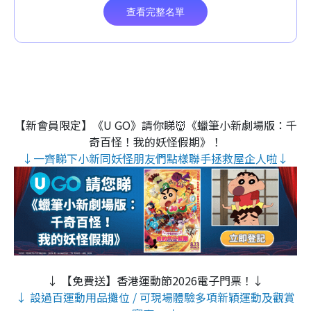
【新會員限定】《U GO》請你睇👹《蠟筆小新劇場版：千
奇百怪！我的妖怪假期》！
↓一齊睇下小新同妖怪朋友們點樣聯手拯救屋企人啦↓
↓ 【免費送】香港運動節2026電子門票！↓
↓ 設過百運動用品攤位 / 可現場體驗多項新穎運動及觀賞