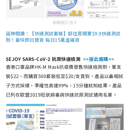
點擊圖片放大
延伸閱讀：【快速測試套裝】鄰住買開賣$9.9快速測試
劑！最快即日發貨 每日15萬盒補貨
SEJOY SARS-CoV-2 抗原快速檢測
>>按此選購<<
香港口罩品牌HK-M Mask抗疫價發售快速檢測劑，單支
裝$22，而購買500套裝低至$20/支買到。產品以鼻咽拭
子方式採樣，準確性高達99%，15分鐘就知結果。產品
已列在歐盟2019冠狀病毒病快速抗原測試通用名單。