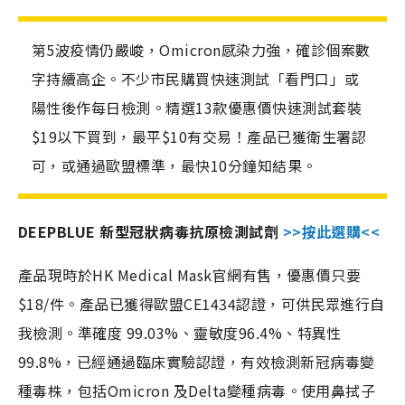
第5波疫情仍嚴峻，Omicron感染力強，確診個案數
字持續高企。不少市民購買快速測試「看門口」或
陽性後作每日檢測。精選13款優惠價快速測試套裝
$19以下買到，最平$10有交易！產品已獲衛生署認
可，或通過歐盟標準，最快10分鐘知結果。
DEEPBLUE 新型冠狀病毒抗原檢測試劑
>>按此選購<<
產品現時於HK Medical Mask官網有售，優惠價只要
$18/件。產品已獲得歐盟CE1434認證，可供民眾進行自
我檢測。準確度 99.03%、靈敏度96.4%、特異性
99.8%，已經通過臨床實驗認證，有效檢測新冠病毒變
種毒株，包括Omicron 及Delta變種病毒。使用鼻拭子