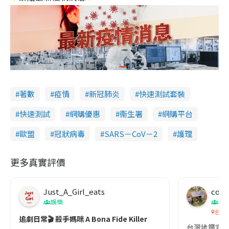
著數
疫情
新冠肺炎
快速測試套裝
快速測試
網購優惠
衞生署
網購平台
歐盟
冠狀病毒
SARS－CoV－2
護理
更多真實評價
Just_A_Girl_eats
co c
娛樂
吹
台灣
追劇日常🎬 殺手媽咪 A Bona Fide Killer
台灣地鐵宣