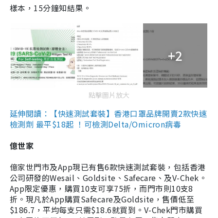
樣本，15分鐘知結果。
+2
點擊圖片放大
延伸閱讀：【快速測試套裝】香港口罩品牌開賣2款快速
檢測劑 最平$18起 ！可檢測Delta/Omicron病毒
億世家
億家世門市及App現已有售6款快速測試套裝，包括香港
公司研發的Wesail、Goldsite、Safecare、及V-Chek。
App限定優惠，購買10支可享75折，而門市則10支8
折。現凡於App購買Safecare及Goldsite，售價低至
$186.7，平均每支只需$18.6就買到。V-Chek門市購買