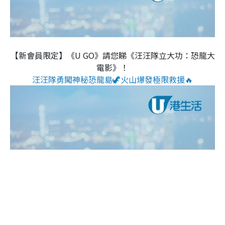
【新會員限定】《U GO》請您睇《汪汪隊立大功：恐龍大
電影》！
汪汪隊勇闖神秘恐龍島🦖火山爆發極限救援🔥