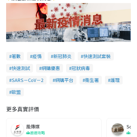
著數
疫情
新冠肺炎
快速測試套裝
快速測試
網購優惠
冠狀病毒
SARS－CoV－2
網購平台
衞生署
護理
歐盟
更多真實評價
風傳媒
Soul
旅遊攻略
生