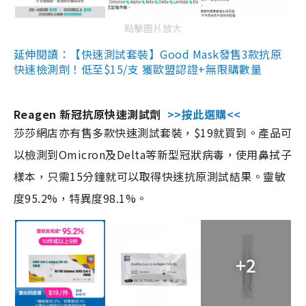
點擊圖片放大
延伸閱讀：【快速測試套裝】Good Mask發售3款抗原
快速檢測劑！低至$15/支 獲歐盟認證+無限購數量
Reagen 新冠抗原快速測試劑
>>按此選購<<
莎莎網店亦有售多款快速測試套裝，$19就買到。產品可
以檢測到Omicron及Delta等新型冠狀病毒，使用鼻拭子
樣本，只需15分鐘就可以取得快速抗原測試結果。靈敏
度95.2%，特異度98.1%。
+2