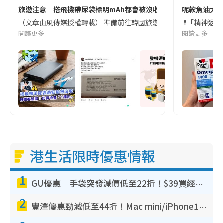
旅遊注意｜搭飛機帶尿袋標明mAh都會被沒收😱出發前切記檢查「1
呢款魚油大家
（文章由風傳媒授權轉載） 準備前往韓國旅遊的民眾，近期要特別留
💊 ｢精神返
閱讀更多
閱讀更多
港生活限時優惠情報
1
GU優惠｜手袋突發減價低至22折！$39買經典波士頓包/餃子袋！飾物同步減價$29起！
2
豐澤優惠勁減低至44折！Mac mini/iPhone17Pro大減價！廚房家電$220起