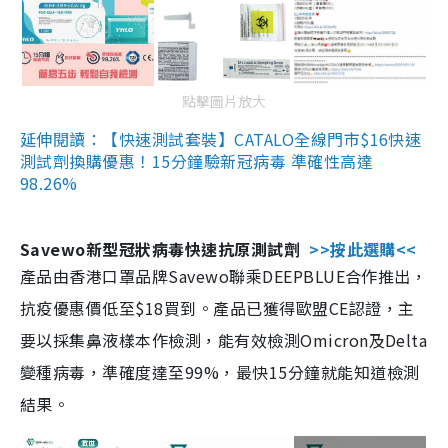
點擊圖片放大
延伸閱讀：【快速測試套裝】CATALO全線門市$16快速
測試劑換購優惠！15分鐘驗新冠病毒 準確性高達
98.26%
Savewo新型冠狀病毒快速抗原測試劑
>>按此選購<<
產品由香港口罩品牌Savewo聯乘DEEPBLUE合作推出，
抗疫優惠價低至$18買到。產品已獲得歐盟CE認證，主
要以採集鼻液樣本作檢測，能有效檢測Omicron及Delta
變種病毒，準確度達至99%，最快15分鐘就能知道檢測
結果。