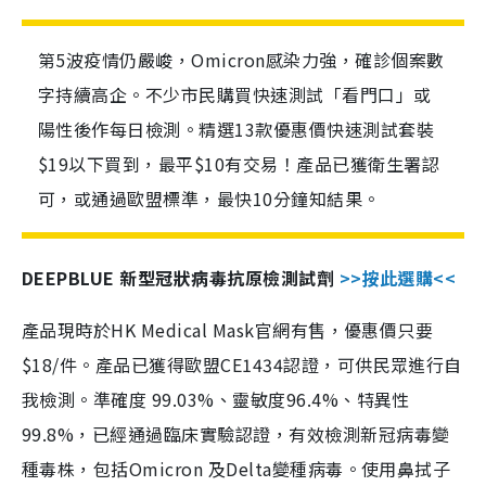
第5波疫情仍嚴峻，Omicron感染力強，確診個案數
字持續高企。不少市民購買快速測試「看門口」或
陽性後作每日檢測。精選13款優惠價快速測試套裝
$19以下買到，最平$10有交易！產品已獲衛生署認
可，或通過歐盟標準，最快10分鐘知結果。
DEEPBLUE 新型冠狀病毒抗原檢測試劑
>>按此選購<<
產品現時於HK Medical Mask官網有售，優惠價只要
$18/件。產品已獲得歐盟CE1434認證，可供民眾進行自
我檢測。準確度 99.03%、靈敏度96.4%、特異性
99.8%，已經通過臨床實驗認證，有效檢測新冠病毒變
種毒株，包括Omicron 及Delta變種病毒。使用鼻拭子