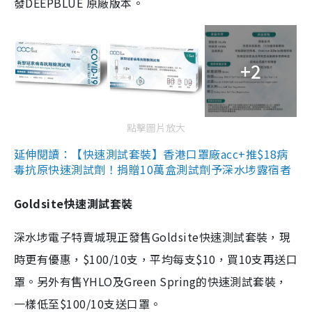
發DEEPBLUE 原廠版本。
+2
點擊圖片放大
延伸閱讀：【快速測試套裝】香港口罩廠acc+推$18病
毒抗原快速測試劑！捐贈10萬盒測試劑予深水埗露宿者
Goldsite快速測試套裝
深水埗電子特賣城現正發售Goldsite快速測試套裝，現
時更有優惠，$100/10支，平均每支$10，買10支再送口
罩。另外有售YHLO及Green Spring的快速測試套裝，
一樣低至$100/10支送口罩。