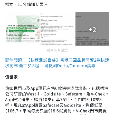
樣本，15分鐘知結果。
+2
點擊圖片放大
延伸閱讀：【快速測試套裝】香港口罩品牌開賣2款快速
檢測劑 最平$18起 ！可檢測Delta/Omicron病毒
億世家
億家世門市及App現已有售6款快速測試套裝，包括香港
公司研發的Wesail、Goldsite、Safecare、及V-Chek。
App限定優惠，購買10支可享75折，而門市則10支8
折。現凡於App購買Safecare及Goldsite，售價低至
$186.7，平均每支只需$18.6就買到。V-Chek門市購買