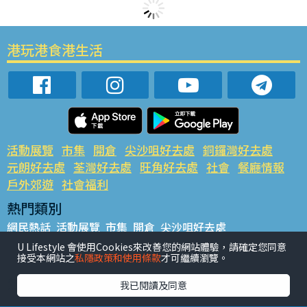
港玩港食港生活
活動展覽
市集
開倉
尖沙咀好去處
銅鑼灣好去處
元朗好去處
荃灣好去處
旺角好去處
社會
餐廳情報
戶外郊遊
社會福利
熱門類別
網民熱話
活動展覽
市集
開倉
尖沙咀好去處
銅鑼灣好去處
元朗好去處
荃灣好去處
旺角好去處
社會
U Lifestyle 會使用Cookies來改善您的網站體驗，請確定您同意
接受本網站之
私隱政策和使用條款
才可繼續瀏覽。
餐廳情報
戶外郊遊
熱門標籤
我已閱讀及同意
#UGO搵好去處
#人氣活動推介
#美食社群熱話