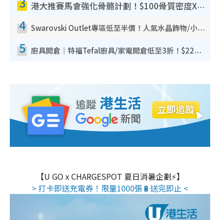
3
港大推賽馬會強化骨骼計劃！$100骨質密度X光檢查 完成免費運動訓練送超市禮券！附參加資格
4
Swarovski Outlet專區低至半價！人氣水晶飾物/小擺設$138起！迪士尼款/水晶高跟鞋都有平
5
廚具開倉｜特福Tefal廚具/家電開倉低至3折！$220起買平底鍋/炒鑊/湯煲！電飯煲/吸塵機/燙斗$418起
【U GO x CHARGESPOT 夏日消暑企劃⚡】
> 打卡即送充電券！限量1000張🔋送完即止 <