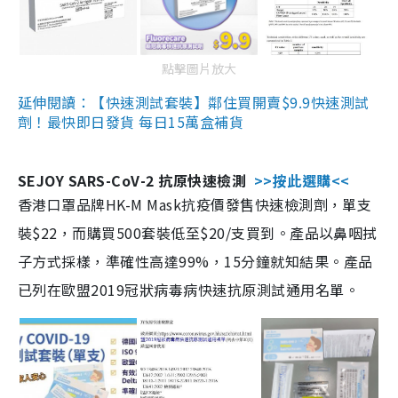
點擊圖片放大
延伸閱讀：【快速測試套裝】鄰住買開賣$9.9快速測試
劑！最快即日發貨 每日15萬盒補貨
SEJOY SARS-CoV-2 抗原快速檢測
>>按此選購<<
香港口罩品牌HK-M Mask抗疫價發售快速檢測劑，單支
裝$22，而購買500套裝低至$20/支買到。產品以鼻咽拭
子方式採樣，準確性高達99%，15分鐘就知結果。產品
已列在歐盟2019冠狀病毒病快速抗原測試通用名單。