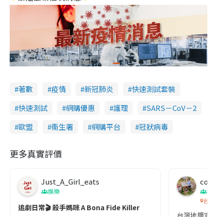
著數
疫情
新冠肺炎
快速測試套裝
快速測試
網購優惠
護理
SARS－CoV－2
歐盟
衞生署
網購平台
冠狀病毒
更多真實評價
Just_A_Girl_eats
co c
娛樂
吹
台灣
追劇日常🎬 殺手媽咪 A Bona Fide Killer
台灣地鐵宣