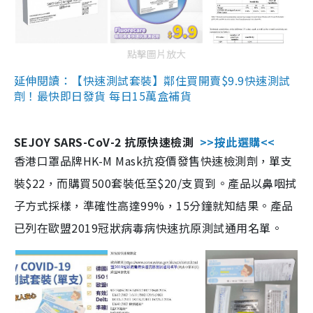
點擊圖片放大
延伸閱讀：【快速測試套裝】鄰住買開賣$9.9快速測試
劑！最快即日發貨 每日15萬盒補貨
SEJOY SARS-CoV-2 抗原快速檢測
>>按此選購<<
香港口罩品牌HK-M Mask抗疫價發售快速檢測劑，單支
裝$22，而購買500套裝低至$20/支買到。產品以鼻咽拭
子方式採樣，準確性高達99%，15分鐘就知結果。產品
已列在歐盟2019冠狀病毒病快速抗原測試通用名單。