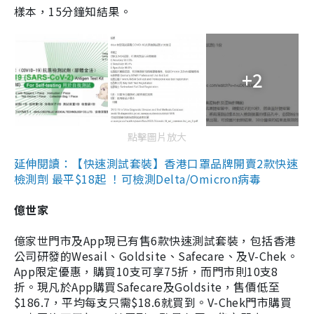
樣本，15分鐘知結果。
+2
點擊圖片放大
延伸閱讀：【快速測試套裝】香港口罩品牌開賣2款快速
檢測劑 最平$18起 ！可檢測Delta/Omicron病毒
億世家
億家世門市及App現已有售6款快速測試套裝，包括香港
公司研發的Wesail、Goldsite、Safecare、及V-Chek。
App限定優惠，購買10支可享75折，而門市則10支8
折。現凡於App購買Safecare及Goldsite，售價低至
$186.7，平均每支只需$18.6就買到。V-Chek門市購買