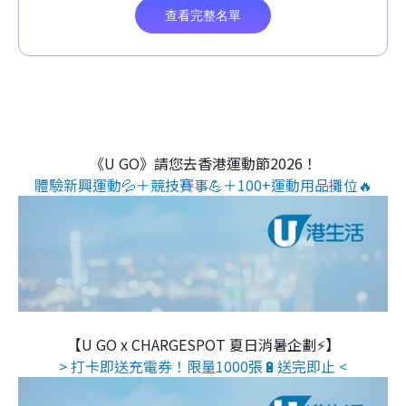
《U GO》請您去香港運動節2026！
體驗新興運動💦＋競技賽事💪＋100+運動用品攤位🔥
【U GO x CHARGESPOT 夏日消暑企劃⚡】
> 打卡即送充電券！限量1000張🔋送完即止 <