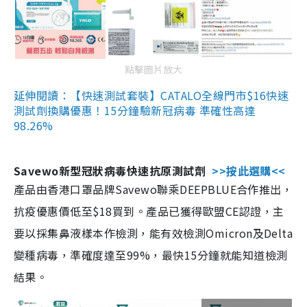
點擊圖片放大
延伸閱讀：【快速測試套裝】CATALO全線門市$16快速
測試劑換購優惠！15分鐘驗新冠病毒 準確性高達
98.26%
Savewo新型冠狀病毒快速抗原測試劑
>>按此選購<<
產品由香港口罩品牌Savewo聯乘DEEPBLUE合作推出，
抗疫優惠價低至$18買到。產品已獲得歐盟CE認證，主
要以採集鼻液樣本作檢測，能有效檢測Omicron及Delta
變種病毒，準確度達至99%，最快15分鐘就能知道檢測
結果。