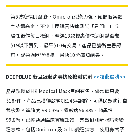
第5波疫情仍嚴峻，Omicron感染力強，確診個案數
字持續高企。不少市民購買快速測試「看門口」或
陽性後作每日檢測。精選13款優惠價快速測試套裝
$19以下買到，最平$10有交易！產品已獲衛生署認
可，或通過歐盟標準，最快10分鐘知結果。
DEEPBLUE 新型冠狀病毒抗原檢測試劑
>>按此選購<<
產品現時於HK Medical Mask官網有售，優惠價只要
$18/件。產品已獲得歐盟CE1434認證，可供民眾進行自
我檢測。準確度 99.03%、靈敏度96.4%、特異性
99.8%，已經通過臨床實驗認證，有效檢測新冠病毒變
種毒株，包括Omicron 及Delta變種病毒。使用鼻拭子