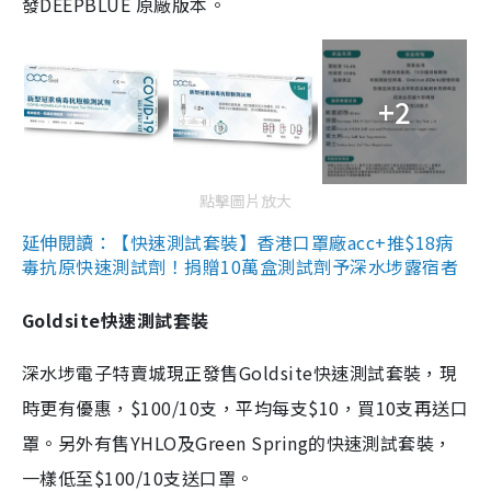
發DEEPBLUE 原廠版本。
+2
點擊圖片放大
延伸閱讀：【快速測試套裝】香港口罩廠acc+推$18病
毒抗原快速測試劑！捐贈10萬盒測試劑予深水埗露宿者
Goldsite快速測試套裝
深水埗電子特賣城現正發售Goldsite快速測試套裝，現
時更有優惠，$100/10支，平均每支$10，買10支再送口
罩。另外有售YHLO及Green Spring的快速測試套裝，
一樣低至$100/10支送口罩。