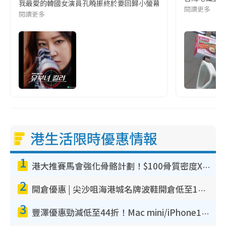
我最愛的韓國女演員孔曉振終於要回歸小螢幕啦!這次的劇本改編自同名
閱讀更多
閱讀更多
港生活限時優惠情報
1
港大推賽馬會強化骨骼計劃！$100骨質密度X光檢查 完成免費運動訓練送超市禮券！附參加資格
2
開倉優惠 | 尖沙咀海港城名牌波鞋開倉低至1折！On鞋$899起／Joy&Peace鞋履$98起
3
豐澤優惠勁減低至44折！Mac mini/iPhone17Pro大減價！廚房家電$220起