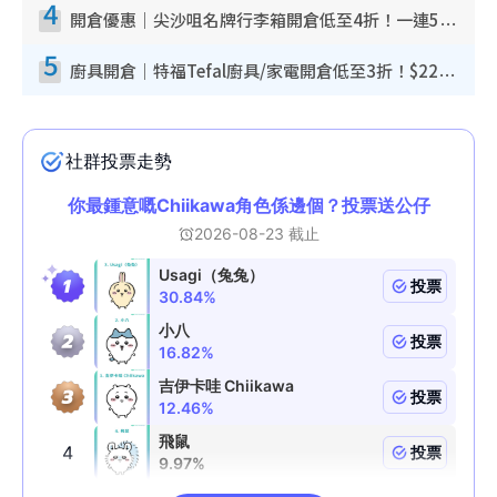
4
開倉優惠｜尖沙咀名牌行李箱開倉低至4折！一連5日 American Tourister/ace./Hallmark $200起！
5
廚具開倉｜特福Tefal廚具/家電開倉低至3折！$220起買平底鍋/炒鑊/湯煲！電飯煲/吸塵機/燙斗$418起