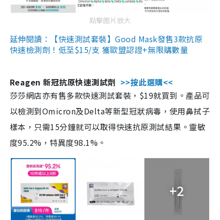
點擊圖片放大
延伸閱讀：【快速測試套裝】Good Mask發售3款抗原
快速檢測劑！低至$15/支 獲歐盟認證+無限購數量
Reagen 新冠抗原快速測試劑
>>按此選購<<
莎莎網店亦有售多款快速測試套裝，$19就買到。產品可
以檢測到Omicron及Delta等新型冠狀病毒，使用鼻拭子
樣本，只需15分鐘就可以取得快速抗原測試結果。靈敏
度95.2%，特異度98.1%。
+2