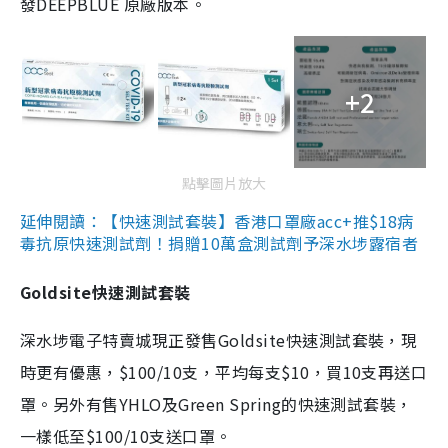
發DEEPBLUE 原廠版本。
+2
點擊圖片放大
延伸閱讀：【快速測試套裝】香港口罩廠acc+推$18病
毒抗原快速測試劑！捐贈10萬盒測試劑予深水埗露宿者
Goldsite快速測試套裝
深水埗電子特賣城現正發售Goldsite快速測試套裝，現
時更有優惠，$100/10支，平均每支$10，買10支再送口
罩。另外有售YHLO及Green Spring的快速測試套裝，
一樣低至$100/10支送口罩。