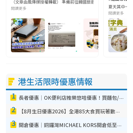
（文章由風傳媒授權轉載） 準備前往韓國旅遊的民眾，近期要特別留
夏天其中一種時
閱讀更多
閱讀更多
港生活限時優惠情報
1
長者優惠｜OK便利店推樂悠咭優惠！買麵包/牛奶/保健品拍卡即減
2
【8月生日優惠2026】全港85大食買玩著數攻略 自助餐/火鍋放題同行免費＋誠品/DONKI送現金券
3
開倉優惠｜銅鑼灣MICHAEL KORS開倉低至17折！直擊$500起買手袋/銀包/鞋款 必買經典Jet Set系列