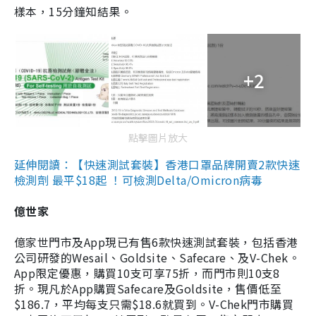
樣本，15分鐘知結果。
+2
點擊圖片放大
延伸閱讀：【快速測試套裝】香港口罩品牌開賣2款快速
檢測劑 最平$18起 ！可檢測Delta/Omicron病毒
億世家
億家世門市及App現已有售6款快速測試套裝，包括香港
公司研發的Wesail、Goldsite、Safecare、及V-Chek。
App限定優惠，購買10支可享75折，而門市則10支8
折。現凡於App購買Safecare及Goldsite，售價低至
$186.7，平均每支只需$18.6就買到。V-Chek門市購買