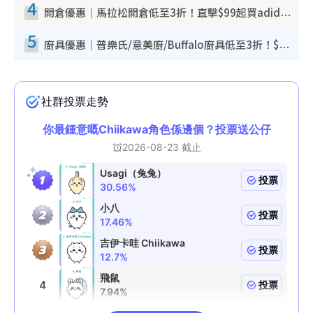
4
開倉優惠｜馬拉松開倉低至3折！直擊$99起買adidas／New Balance／Puma鞋款 STANLEY保溫杯劈價至$119起
5
廚具優惠｜普樂氏/意美廚/Buffalo廚具低至3折！$89起買煎鍋／炒鑊／個人鍋 同場小家電激減至$99起