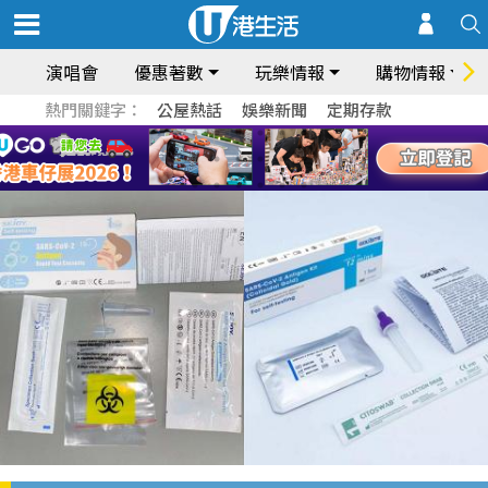
演唱會
優惠著數
玩樂情報
購物情報
熱門關鍵字：
公屋熱話
娛樂新聞
定期存款