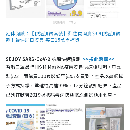
點擊圖片放大
延伸閱讀：【快速測試套裝】鄰住買開賣$9.9快速測試
劑！最快即日發貨 每日15萬盒補貨
SEJOY SARS-CoV-2 抗原快速檢測
>>按此選購<<
香港口罩品牌HK-M Mask抗疫價發售快速檢測劑，單支
裝$22，而購買500套裝低至$20/支買到。產品以鼻咽拭
子方式採樣，準確性高達99%，15分鐘就知結果。產品
已列在歐盟2019冠狀病毒病快速抗原測試通用名單。