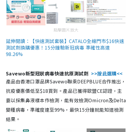
點擊圖片放大
延伸閱讀：【快速測試套裝】CATALO全線門市$16快速
測試劑換購優惠！15分鐘驗新冠病毒 準確性高達
98.26%
Savewo新型冠狀病毒快速抗原測試劑
>>按此選購<<
產品由香港口罩品牌Savewo聯乘DEEPBLUE合作推出，
抗疫優惠價低至$18買到。產品已獲得歐盟CE認證，主
要以採集鼻液樣本作檢測，能有效檢測Omicron及Delta
變種病毒，準確度達至99%，最快15分鐘就能知道檢測
結果。