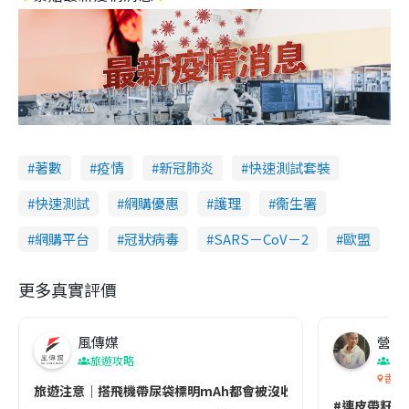
著數
疫情
新冠肺炎
快速測試套裝
快速測試
網購優惠
護理
衞生署
網購平台
冠狀病毒
SARS－CoV－2
歐盟
更多真實評價
風傳媒
營養教
旅遊攻略
生
香港
旅遊注意｜搭飛機帶尿袋標明mAh都會被沒收😱出發前切記檢查「1
#連皮帶籽都