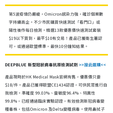
第5波疫情仍嚴峻，Omicron感染力強，確診個案數
字持續高企。不少市民購買快速測試「看門口」或
陽性後作每日檢測。精選13款優惠價快速測試套裝
$19以下買到，最平$10有交易！產品已獲衛生署認
可，或通過歐盟標準，最快10分鐘知結果。
DEEPBLUE 新型冠狀病毒抗原檢測試劑
>>按此選購<<
產品現時於HK Medical Mask官網有售，優惠價只要
$18/件。產品已獲得歐盟CE1434認證，可供民眾進行自
我檢測。準確度 99.03%、靈敏度96.4%、特異性
99.8%，已經通過臨床實驗認證，有效檢測新冠病毒變
種毒株，包括Omicron 及Delta變種病毒。使用鼻拭子