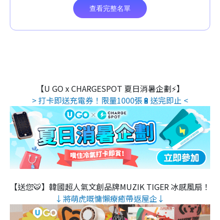
【U GO x CHARGESPOT 夏日消暑企劃⚡】
> 打卡即送充電券！限量1000張🔋送完即止 <
【送您🐯】韓國超人氣文創品牌MUZIK TIGER 冰感風扇！
↓將萌虎嘅慵懶療癒帶返屋企↓