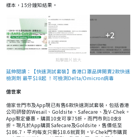
樣本，15分鐘知結果。
+2
點擊圖片放大
延伸閱讀：【快速測試套裝】香港口罩品牌開賣2款快速
檢測劑 最平$18起 ！可檢測Delta/Omicron病毒
億世家
億家世門市及App現已有售6款快速測試套裝，包括香港
公司研發的Wesail、Goldsite、Safecare、及V-Chek。
App限定優惠，購買10支可享75折，而門市則10支8
折。現凡於App購買Safecare及Goldsite，售價低至
$186.7，平均每支只需$18.6就買到。V-Chek門市購買