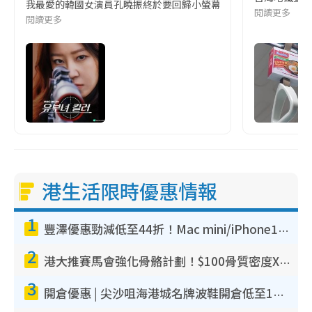
我最愛的韓國女演員孔曉振終於要回歸小螢幕啦!這次的劇本改編自同名
閱讀更多
閱讀更多
港生活限時優惠情報
1
豐澤優惠勁減低至44折！Mac mini/iPhone17Pro大減價！廚房家電$220起
2
港大推賽馬會強化骨骼計劃！$100骨質密度X光檢查 完成免費運動訓練送超市禮券！附參加資格
3
開倉優惠 | 尖沙咀海港城名牌波鞋開倉低至1折！On鞋$899起／Joy&Peace鞋履$98起