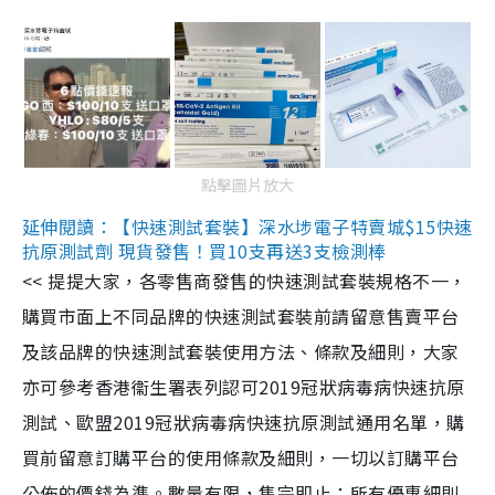
點擊圖片放大
延伸閱讀：【快速測試套裝】深水埗電子特賣城$15快速
抗原測試劑 現貨發售！買10支再送3支檢測棒
<< 提提大家，各零售商發售的快速測試套裝規格不一，
購買市面上不同品牌的快速測試套裝前請留意售賣平台
及該品牌的快速測試套裝使用方法、條款及細則，大家
亦可參考香港衞生署表列認可2019冠狀病毒病快速抗原
測試、歐盟2019冠狀病毒病快速抗原測試通用名單，購
買前留意訂購平台的使用條款及細則，一切以訂購平台
公佈的價錢為準。數量有限，售完即止；所有優惠細則