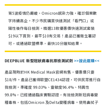
第5波疫情仍嚴峻，Omicron感染力強，確診個案數
字持續高企。不少市民購買快速測試「看門口」或
陽性後作每日檢測。精選13款優惠價快速測試套裝
$19以下買到，最平$10有交易！產品已獲衛生署認
可，或通過歐盟標準，最快10分鐘知結果。
DEEPBLUE 新型冠狀病毒抗原檢測試劑
>>按此選購<<
產品現時於HK Medical Mask官網有售，優惠價只要
$18/件。產品已獲得歐盟CE1434認證，可供民眾進行自
我檢測。準確度 99.03%、靈敏度96.4%、特異性
99.8%，已經通過臨床實驗認證，有效檢測新冠病毒變
種毒株，包括Omicron 及Delta變種病毒。使用鼻拭子