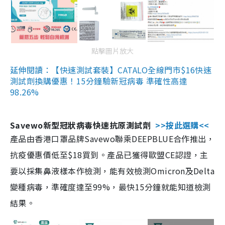
點擊圖片放大
延伸閱讀：【快速測試套裝】CATALO全線門市$16快速
測試劑換購優惠！15分鐘驗新冠病毒 準確性高達
98.26%
Savewo新型冠狀病毒快速抗原測試劑
>>按此選購<<
產品由香港口罩品牌Savewo聯乘DEEPBLUE合作推出，
抗疫優惠價低至$18買到。產品已獲得歐盟CE認證，主
要以採集鼻液樣本作檢測，能有效檢測Omicron及Delta
變種病毒，準確度達至99%，最快15分鐘就能知道檢測
結果。