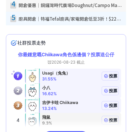
4
開倉優惠｜銅鑼灣時代廣場Doughnut/Campo Marzio開倉低至1折！背囊、書包、手袋劈價$200起
5
廚具開倉｜特福Tefal廚具/家電開倉低至3折！$220起買平底鍋/炒鑊/湯煲！電飯煲/吸塵機/燙斗$418起