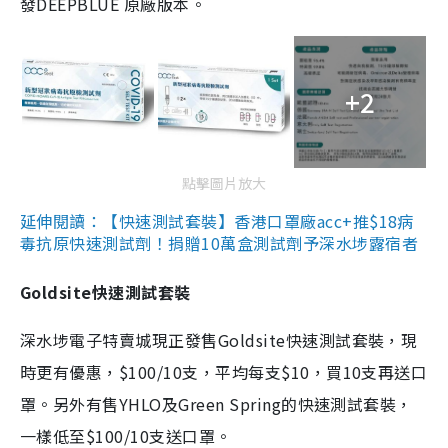
發DEEPBLUE 原廠版本。
+2
點擊圖片放大
延伸閱讀：【快速測試套裝】香港口罩廠acc+推$18病
毒抗原快速測試劑！捐贈10萬盒測試劑予深水埗露宿者
Goldsite快速測試套裝
深水埗電子特賣城現正發售Goldsite快速測試套裝，現
時更有優惠，$100/10支，平均每支$10，買10支再送口
罩。另外有售YHLO及Green Spring的快速測試套裝，
一樣低至$100/10支送口罩。