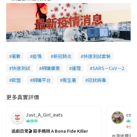
著數
疫情
新冠肺炎
快速測試套裝
快速測試
網購優惠
護理
SARS－CoV－2
歐盟
網購平台
衞生署
冠狀病毒
更多真實評價
Just_A_Girl_eats
co c
娛樂
吹
台灣
追劇日常🎬 殺手媽咪 A Bona Fide Killer
台灣地鐵宣