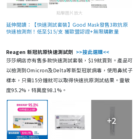
點擊圖片放大
延伸閱讀：【快速測試套裝】Good Mask發售3款抗原
快速檢測劑！低至$15/支 獲歐盟認證+無限購數量
Reagen 新冠抗原快速測試劑
>>按此選購<<
莎莎網店亦有售多款快速測試套裝，$19就買到。產品可
以檢測到Omicron及Delta等新型冠狀病毒，使用鼻拭子
樣本，只需15分鐘就可以取得快速抗原測試結果。靈敏
度95.2%，特異度98.1%。
+2