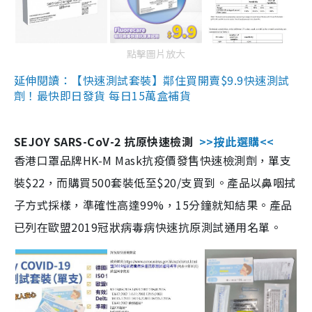
點擊圖片放大
延伸閱讀：【快速測試套裝】鄰住買開賣$9.9快速測試
劑！最快即日發貨 每日15萬盒補貨
SEJOY SARS-CoV-2 抗原快速檢測
>>按此選購<<
香港口罩品牌HK-M Mask抗疫價發售快速檢測劑，單支
裝$22，而購買500套裝低至$20/支買到。產品以鼻咽拭
子方式採樣，準確性高達99%，15分鐘就知結果。產品
已列在歐盟2019冠狀病毒病快速抗原測試通用名單。