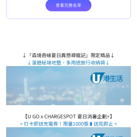
↓「森境奇緣夏日異想尋龍記」限定精品↓
↓漫遊秘境地墊、多用途旅行收納袋↓
【U GO x CHARGESPOT 夏日消暑企劃⚡】
> 打卡即送充電券！限量1000張🔋送完即止 <