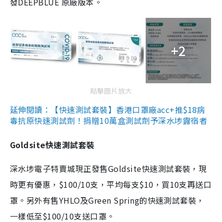
發DEEPBLUE 原廠版本。
+2
點擊圖片放大
延伸閱讀：【快速測試套裝】香港口罩廠acc+推$18病
毒抗原快速測試劑！捐贈10萬盒測試劑予深水埗露宿者
Goldsite快速測試套裝
深水埗電子特賣城現正發售Goldsite快速測試套裝，現
時更有優惠，$100/10支，平均每支$10，買10支再送口
罩。另外有售YHLO及Green Spring的快速測試套裝，
一樣低至$100/10支送口罩。