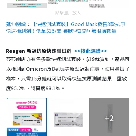
點擊圖片放大
延伸閱讀：【快速測試套裝】Good Mask發售3款抗原
快速檢測劑！低至$15/支 獲歐盟認證+無限購數量
Reagen 新冠抗原快速測試劑
>>按此選購<<
莎莎網店亦有售多款快速測試套裝，$19就買到。產品可
以檢測到Omicron及Delta等新型冠狀病毒，使用鼻拭子
樣本，只需15分鐘就可以取得快速抗原測試結果。靈敏
度95.2%，特異度98.1%。
+2