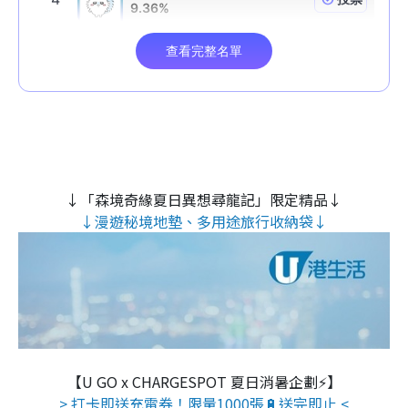
↓「森境奇緣夏日異想尋龍記」限定精品↓
↓漫遊秘境地墊、多用途旅行收納袋↓
【U GO x CHARGESPOT 夏日消暑企劃⚡】
> 打卡即送充電券！限量1000張🔋送完即止 <