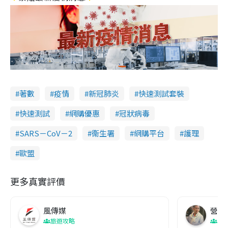
著數
疫情
新冠肺炎
快速測試套裝
快速測試
網購優惠
冠狀病毒
SARS－CoV－2
衞生署
網購平台
護理
歐盟
更多真實評價
風傳媒
營養教
旅遊攻略
生