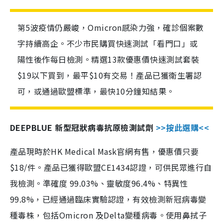
第5波疫情仍嚴峻，Omicron感染力強，確診個案數
字持續高企。不少市民購買快速測試「看門口」或
陽性後作每日檢測。精選13款優惠價快速測試套裝
$19以下買到，最平$10有交易！產品已獲衛生署認
可，或通過歐盟標準，最快10分鐘知結果。
DEEPBLUE 新型冠狀病毒抗原檢測試劑
>>按此選購<<
產品現時於HK Medical Mask官網有售，優惠價只要
$18/件。產品已獲得歐盟CE1434認證，可供民眾進行自
我檢測。準確度 99.03%、靈敏度96.4%、特異性
99.8%，已經通過臨床實驗認證，有效檢測新冠病毒變
種毒株，包括Omicron 及Delta變種病毒。使用鼻拭子