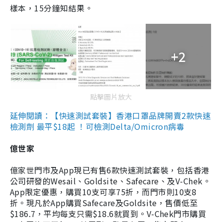
樣本，15分鐘知結果。
+2
點擊圖片放大
延伸閱讀：【快速測試套裝】香港口罩品牌開賣2款快速
檢測劑 最平$18起 ！可檢測Delta/Omicron病毒
億世家
億家世門市及App現已有售6款快速測試套裝，包括香港
公司研發的Wesail、Goldsite、Safecare、及V-Chek。
App限定優惠，購買10支可享75折，而門市則10支8
折。現凡於App購買Safecare及Goldsite，售價低至
$186.7，平均每支只需$18.6就買到。V-Chek門市購買