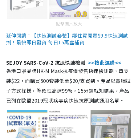
點擊圖片放大
延伸閱讀：【快速測試套裝】鄰住買開賣$9.9快速測試
劑！最快即日發貨 每日15萬盒補貨
SEJOY SARS-CoV-2 抗原快速檢測
>>按此選購<<
香港口罩品牌HK-M Mask抗疫價發售快速檢測劑，單支
裝$22，而購買500套裝低至$20/支買到。產品以鼻咽拭
子方式採樣，準確性高達99%，15分鐘就知結果。產品
已列在歐盟2019冠狀病毒病快速抗原測試通用名單。