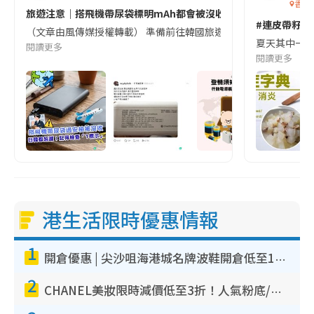
香港
旅遊注意｜搭飛機帶尿袋標明mAh都會被沒收😱出發前切記檢查「1
#連皮帶籽都
（文章由風傳媒授權轉載） 準備前往韓國旅遊的民眾，近期要特別留
夏天其中一種時
閱讀更多
閱讀更多
港生活限時優惠情報
1
開倉優惠 | 尖沙咀海港城名牌波鞋開倉低至1折！On鞋$899起／Joy&Peace鞋履$98起
2
CHANEL美妝限時減價低至3折！人氣粉底/唇膏/精華液低至$275！COCO香水都有平