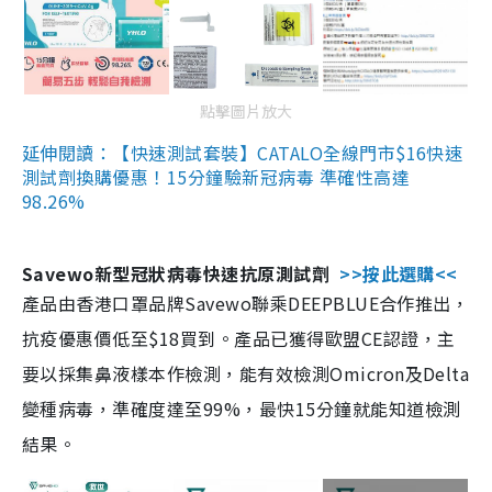
點擊圖片放大
延伸閱讀：【快速測試套裝】CATALO全線門市$16快速
測試劑換購優惠！15分鐘驗新冠病毒 準確性高達
98.26%
Savewo新型冠狀病毒快速抗原測試劑
>>按此選購<<
產品由香港口罩品牌Savewo聯乘DEEPBLUE合作推出，
抗疫優惠價低至$18買到。產品已獲得歐盟CE認證，主
要以採集鼻液樣本作檢測，能有效檢測Omicron及Delta
變種病毒，準確度達至99%，最快15分鐘就能知道檢測
結果。