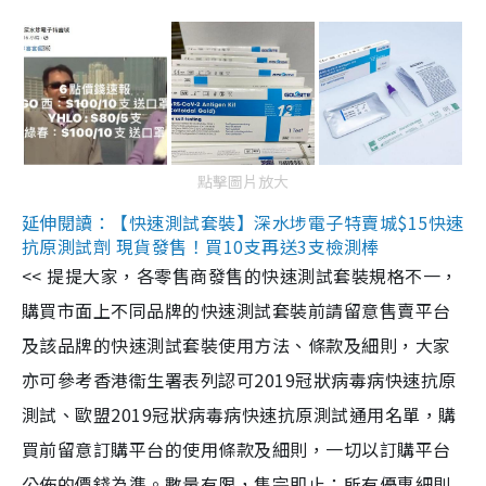
點擊圖片放大
延伸閱讀：【快速測試套裝】深水埗電子特賣城$15快速
抗原測試劑 現貨發售！買10支再送3支檢測棒
<< 提提大家，各零售商發售的快速測試套裝規格不一，
購買市面上不同品牌的快速測試套裝前請留意售賣平台
及該品牌的快速測試套裝使用方法、條款及細則，大家
亦可參考香港衞生署表列認可2019冠狀病毒病快速抗原
測試、歐盟2019冠狀病毒病快速抗原測試通用名單，購
買前留意訂購平台的使用條款及細則，一切以訂購平台
公佈的價錢為準。數量有限，售完即止；所有優惠細則