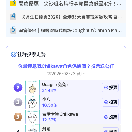
3
開倉優惠｜尖沙咀名牌行李箱開倉低至4折！一連5日 American Tourister/ace./Hallmark $200起！
4
【8月生日優惠2026】全港85大食買玩著數攻略 自助餐/火鍋放題同行免費＋誠品/DONKI送現金券
5
開倉優惠｜銅鑼灣時代廣場Doughnut/Campo Marzio開倉低至1折！背囊、書包、手袋劈價$200起