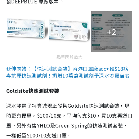
發DEEPBLUE 原廠版本。
+2
點擊圖片放大
延伸閱讀：【快速測試套裝】香港口罩廠acc+推$18病
毒抗原快速測試劑！捐贈10萬盒測試劑予深水埗露宿者
Goldsite快速測試套裝
深水埗電子特賣城現正發售Goldsite快速測試套裝，現
時更有優惠，$100/10支，平均每支$10，買10支再送口
罩。另外有售YHLO及Green Spring的快速測試套裝，
一樣低至$100/10支送口罩。