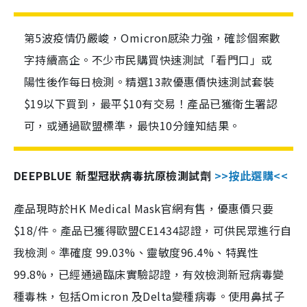
第5波疫情仍嚴峻，Omicron感染力強，確診個案數
字持續高企。不少市民購買快速測試「看門口」或
陽性後作每日檢測。精選13款優惠價快速測試套裝
$19以下買到，最平$10有交易！產品已獲衛生署認
可，或通過歐盟標準，最快10分鐘知結果。
DEEPBLUE 新型冠狀病毒抗原檢測試劑
>>按此選購<<
產品現時於HK Medical Mask官網有售，優惠價只要
$18/件。產品已獲得歐盟CE1434認證，可供民眾進行自
我檢測。準確度 99.03%、靈敏度96.4%、特異性
99.8%，已經通過臨床實驗認證，有效檢測新冠病毒變
種毒株，包括Omicron 及Delta變種病毒。使用鼻拭子