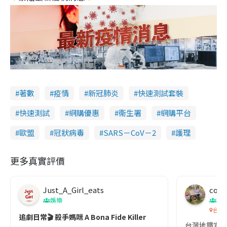
著數
疫情
新冠肺炎
快速測試套裝
快速測試
網購優惠
衞生署
網購平台
歐盟
冠狀病毒
SARS－CoV－2
護理
更多真實評價
Just_A_Girl_eats
co c
娛樂
吹
台灣
追劇日常🎬 殺手媽咪 A Bona Fide Killer
台灣地鐵宣