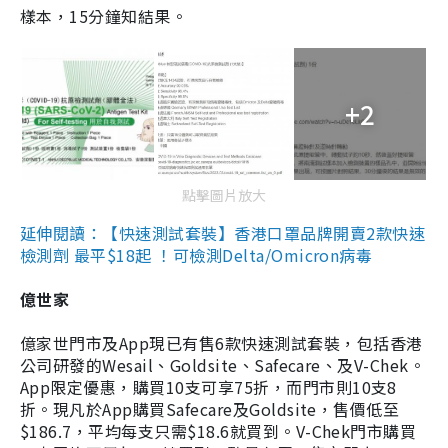
樣本，15分鐘知結果。
+2
點擊圖片放大
延伸閱讀：【快速測試套裝】香港口罩品牌開賣2款快速
檢測劑 最平$18起 ！可檢測Delta/Omicron病毒
億世家
億家世門市及App現已有售6款快速測試套裝，包括香港
公司研發的Wesail、Goldsite、Safecare、及V-Chek。
App限定優惠，購買10支可享75折，而門市則10支8
折。現凡於App購買Safecare及Goldsite，售價低至
$186.7，平均每支只需$18.6就買到。V-Chek門市購買