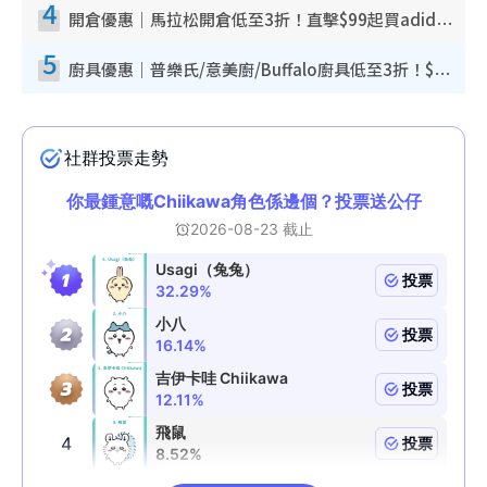
4
開倉優惠｜馬拉松開倉低至3折！直擊$99起買adidas／New Balance／Puma鞋款 STANLEY保溫杯劈價至$119起
5
廚具優惠｜普樂氏/意美廚/Buffalo廚具低至3折！$89起買煎鍋／炒鑊／個人鍋 同場小家電激減至$99起