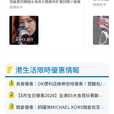
我最愛的韓國女演員孔曉振終於要回歸小螢幕啦!這次的劇本改編自同名
閱讀更多
閱讀更多
港生活限時優惠情報
1
長者優惠｜OK便利店推樂悠咭優惠！買麵包/牛奶/保健品拍卡即減
2
【8月生日優惠2026】全港85大食買玩著數攻略 自助餐/火鍋放題同行免費＋誠品/DONKI送現金券
3
開倉優惠｜銅鑼灣MICHAEL KORS開倉低至17折！直擊$500起買手袋/銀包/鞋款 必買經典Jet Set系列