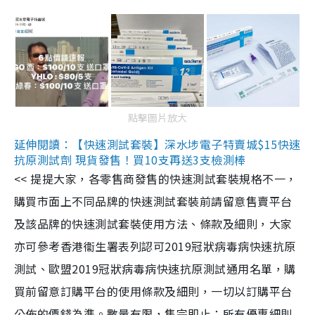
點擊圖片放大
延伸閱讀：【快速測試套裝】深水埗電子特賣城$15快速
抗原測試劑 現貨發售！買10支再送3支檢測棒
<< 提提大家，各零售商發售的快速測試套裝規格不一，
購買市面上不同品牌的快速測試套裝前請留意售賣平台
及該品牌的快速測試套裝使用方法、條款及細則，大家
亦可參考香港衞生署表列認可2019冠狀病毒病快速抗原
測試、歐盟2019冠狀病毒病快速抗原測試通用名單，購
買前留意訂購平台的使用條款及細則，一切以訂購平台
公佈的價錢為準。數量有限，售完即止；所有優惠細則