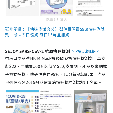
點擊圖片放大
延伸閱讀：【快速測試套裝】鄰住買開賣$9.9快速測試
劑！最快即日發貨 每日15萬盒補貨
SEJOY SARS-CoV-2 抗原快速檢測
>>按此選購<<
香港口罩品牌HK-M Mask抗疫價發售快速檢測劑，單支
裝$22，而購買500套裝低至$20/支買到。產品以鼻咽拭
子方式採樣，準確性高達99%，15分鐘就知結果。產品
已列在歐盟2019冠狀病毒病快速抗原測試通用名單。