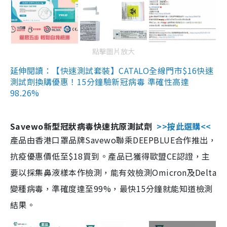
點擊圖片放大
延伸閱讀：【快速測試套裝】CATALO全線門市$16快速
測試劑換購優惠！15分鐘驗新冠病毒 準確性高達
98.26%
Savewo新型冠狀病毒快速抗原測試劑
>>按此選購<<
產品由香港口罩品牌Savewo聯乘DEEPBLUE合作推出，
抗疫優惠價低至$18買到。產品已獲得歐盟CE認證，主
要以採集鼻液樣本作檢測，能有效檢測Omicron及Delta
變種病毒，準確度達至99%，最快15分鐘就能知道檢測
結果。