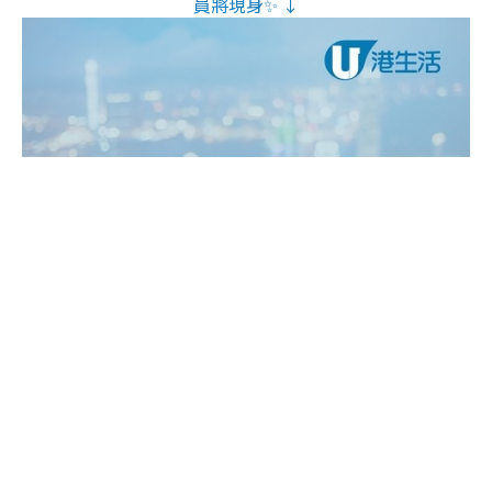
員將現身✨ ↓