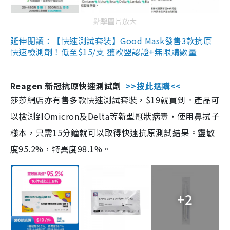
點擊圖片放大
延伸閱讀：【快速測試套裝】Good Mask發售3款抗原
快速檢測劑！低至$15/支 獲歐盟認證+無限購數量
Reagen 新冠抗原快速測試劑
>>按此選購<<
莎莎網店亦有售多款快速測試套裝，$19就買到。產品可
以檢測到Omicron及Delta等新型冠狀病毒，使用鼻拭子
樣本，只需15分鐘就可以取得快速抗原測試結果。靈敏
度95.2%，特異度98.1%。
+2