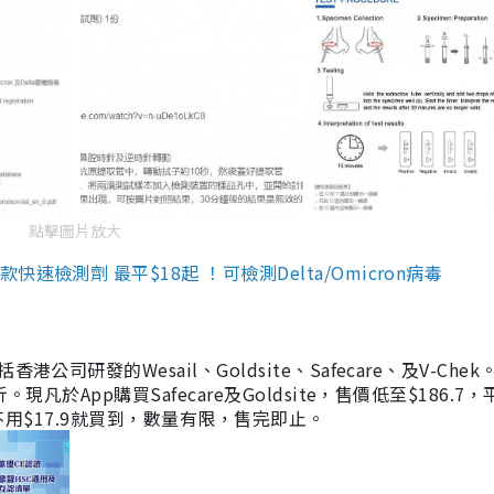
點擊圖片放大
檢測劑 最平$18起 ！可檢測Delta/Omicron病毒
研發的Wesail、Goldsite、Safecare、及V-Chek。
凡於App購買Safecare及Goldsite，售價低至$186.7
均不用$17.9就買到，數量有限，售完即止。