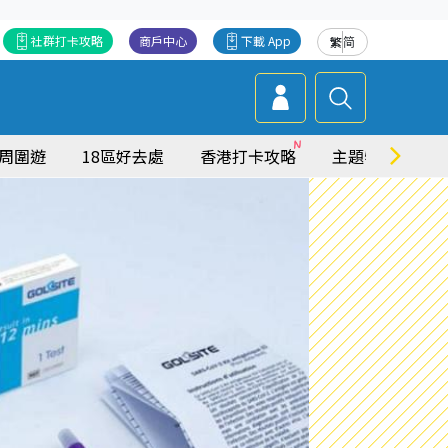
社群打卡攻略
商戶中心
下載 App
繁
简
周圍遊
18區好去處
香港打卡攻略
主題特集