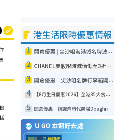
港生活限時優惠情報
1
作
開倉優惠 | 尖沙咀海港城名牌波鞋開倉低至1折！On鞋$899起／Joy&Peace鞋履$98起
標
2
CHANEL美妝限時減價低至3折！人氣粉底/唇膏/精華液低至$275！COCO香水都有平
3
開倉優惠｜尖沙咀名牌行李箱開倉低至4折！一連5日 American Tourister/ace./Hallmark $200起！
4
【8月生日優惠2026】全港85大食買玩著數攻略 自助餐/火鍋放題同行免費＋誠品/DONKI送現金券
5
我檢
開倉優惠｜銅鑼灣時代廣場Doughnut/Campo Marzio開倉低至1折！背囊、書包、手袋劈價$200起
包括
U GO 本週好去處