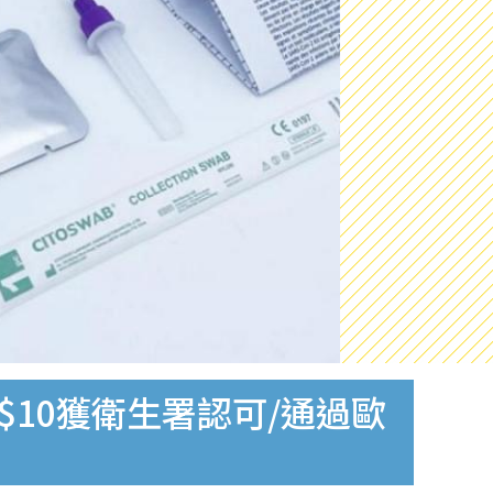
$10獲衛生署認可/通過歐