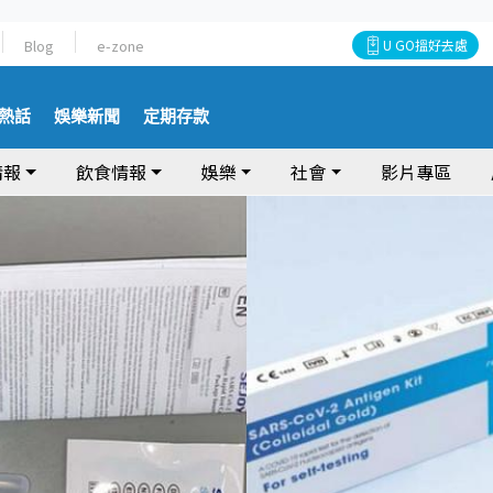
Blog
e-zone
U GO搵好去處
熱話
娛樂新聞
定期存款
情報
飲食情報
娛樂
社會
影片專區