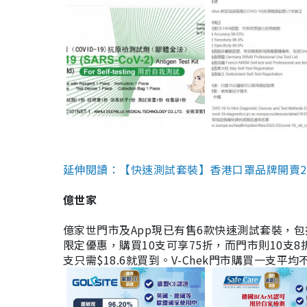
延伸閱讀：【快速測試套裝】香港口罩品牌開賣2款快速
億世家
億家世門市及App現已有售6款快速測試套裝，包括香港公司
限定優惠，購買10支可享75折，而門市則10支8折。現
支只需$18.6就買到。V-Chek門市購買一支平