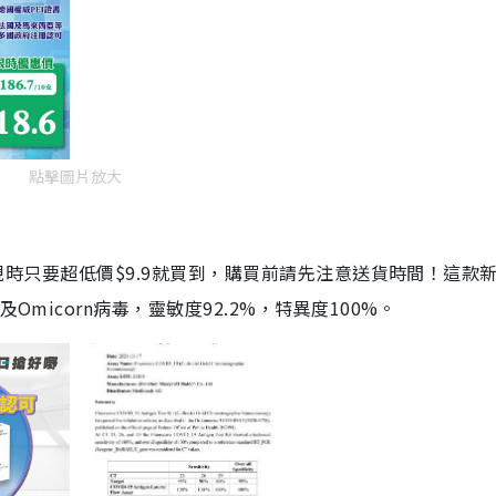
點擊圖片放大
劑，現時只要超低價$9.9就買到，購買前請先注意送貨時間！這款
Omicorn病毒，靈敏度92.2%，特異度100%。