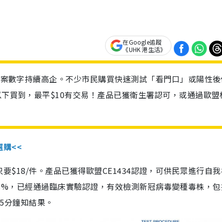
在Google追蹤
《UHK 港生活》
診個案數字持續高企。不少市民購買快速測試「看門口」或陽性後
以下買到，最平$10有交易！產品已獲衛生署認可，或通過歐盟
選購<<
惠價只要$18/件。產品已獲得歐盟CE1434認證，可供民眾進行自
性99.8%，已經通過臨床實驗認證，有效檢測新冠病毒變種毒株，
，15分鐘知結果。