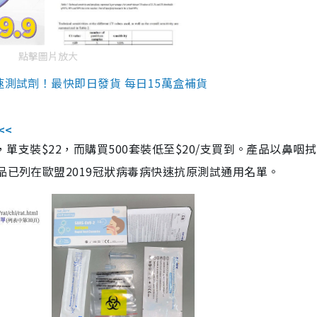
點擊圖片放大
速測試劑！最快即日發貨 每日15萬盒補貨
<<
，單支裝$22，而購買500套裝低至$20/支買到。產品以鼻咽
品已列在歐盟2019冠狀病毒病快速抗原測試通用名單。