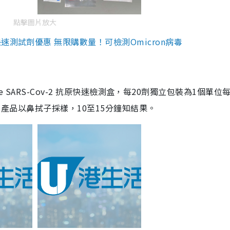
點擊圖片放大
測試劑優惠 無限購數量！可檢測Omicron病毒
are SARS-Cov-2 抗原快速檢測盒，每20劑獨立包裝為1個單位
5。產品以鼻拭子採樣，10至15分鐘知結果。