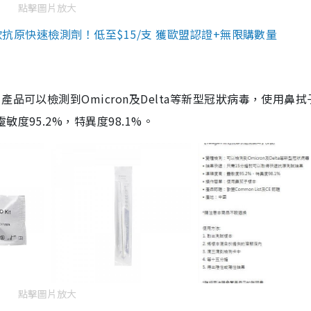
點擊圖片放大
3款抗原快速檢測劑！低至$15/支 獲歐盟認證+無限購數量
品可以檢測到Omicron及Delta等新型冠狀病毒，使用鼻拭
度95.2%，特異度98.1%。
點擊圖片放大