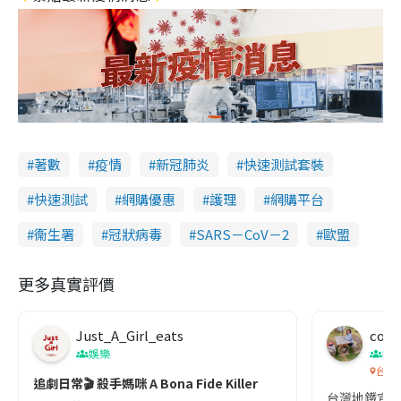
著數
疫情
新冠肺炎
快速測試套裝
快速測試
網購優惠
護理
網購平台
衞生署
冠狀病毒
SARS－CoV－2
歐盟
更多真實評價
Just_A_Girl_eats
co c
娛樂
吹
台灣
追劇日常🎬 殺手媽咪 A Bona Fide Killer
台灣地鐵宣