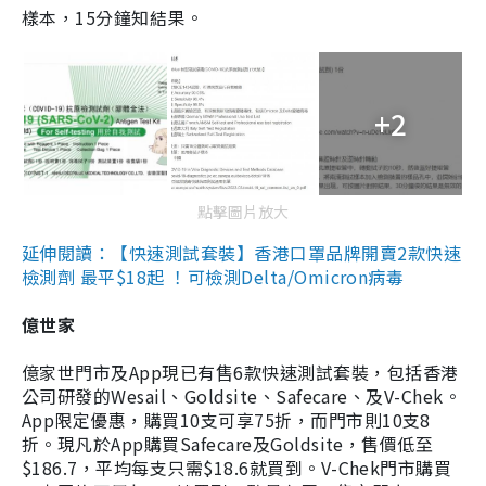
樣本，15分鐘知結果。
+2
點擊圖片放大
延伸閱讀：【快速測試套裝】香港口罩品牌開賣2款快速
檢測劑 最平$18起 ！可檢測Delta/Omicron病毒
億世家
億家世門市及App現已有售6款快速測試套裝，包括香港
公司研發的Wesail、Goldsite、Safecare、及V-Chek。
App限定優惠，購買10支可享75折，而門市則10支8
折。現凡於App購買Safecare及Goldsite，售價低至
$186.7，平均每支只需$18.6就買到。V-Chek門市購買