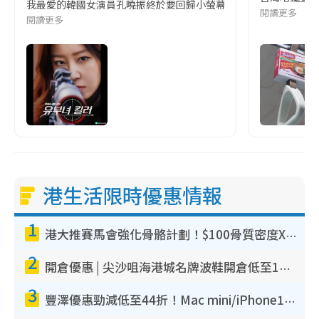
我最愛的韓國女演員孔曉振終於要回歸小螢幕啦!這次的劇本改編自同名
閱讀更多
閱讀更多
港生活限時優惠情報
1
港大推賽馬會強化骨骼計劃！$100骨質密度X光檢查 完成免費運動訓練送超市禮券！附參加資格
2
開倉優惠 | 尖沙咀海港城名牌波鞋開倉低至1折！On鞋$899起／Joy&Peace鞋履$98起
3
豐澤優惠勁減低至44折！Mac mini/iPhone17Pro大減價！廚房家電$220起