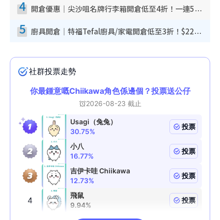
4
開倉優惠｜尖沙咀名牌行李箱開倉低至4折！一連5日 American Tourister/ace./Hallmark $200起！
5
廚具開倉｜特福Tefal廚具/家電開倉低至3折！$220起買平底鍋/炒鑊/湯煲！電飯煲/吸塵機/燙斗$418起