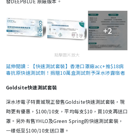
發DEEPBLUE 原廠版本。
+2
點擊圖片放大
延伸閱讀：【快速測試套裝】香港口罩廠acc+推$18病
毒抗原快速測試劑！捐贈10萬盒測試劑予深水埗露宿者
Goldsite快速測試套裝
深水埗電子特賣城現正發售Goldsite快速測試套裝，現
時更有優惠，$100/10支，平均每支$10，買10支再送口
罩。另外有售YHLO及Green Spring的快速測試套裝，
一樣低至$100/10支送口罩。