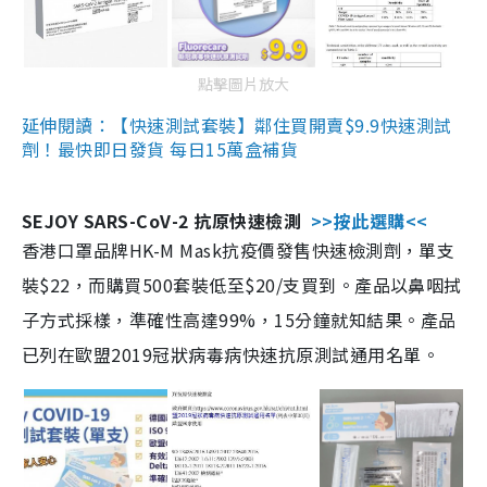
點擊圖片放大
延伸閱讀：【快速測試套裝】鄰住買開賣$9.9快速測試
劑！最快即日發貨 每日15萬盒補貨
SEJOY SARS-CoV-2 抗原快速檢測
>>按此選購<<
香港口罩品牌HK-M Mask抗疫價發售快速檢測劑，單支
裝$22，而購買500套裝低至$20/支買到。產品以鼻咽拭
子方式採樣，準確性高達99%，15分鐘就知結果。產品
已列在歐盟2019冠狀病毒病快速抗原測試通用名單。