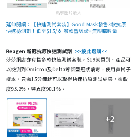
點擊圖片放大
延伸閱讀：【快速測試套裝】Good Mask發售3款抗原
快速檢測劑！低至$15/支 獲歐盟認證+無限購數量
Reagen 新冠抗原快速測試劑
>>按此選購<<
莎莎網店亦有售多款快速測試套裝，$19就買到。產品可
以檢測到Omicron及Delta等新型冠狀病毒，使用鼻拭子
樣本，只需15分鐘就可以取得快速抗原測試結果。靈敏
度95.2%，特異度98.1%。
+2