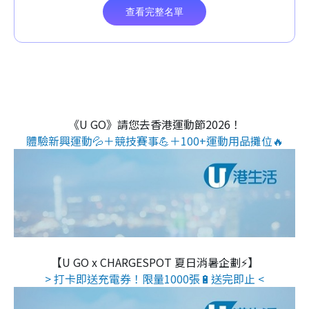
《U GO》請您去香港運動節2026！
體驗新興運動💦＋競技賽事💪＋100+運動用品攤位🔥
【U GO x CHARGESPOT 夏日消暑企劃⚡】
> 打卡即送充電券！限量1000張🔋送完即止 <