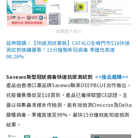
點擊圖片放大
延伸閱讀：【快速測試套裝】CATALO全線門市$16快速
測試劑換購優惠！15分鐘驗新冠病毒 準確性高達
98.26%
Savewo新型冠狀病毒快速抗原測試劑
>>按此選購<<
產品由香港口罩品牌Savewo聯乘DEEPBLUE合作推出，
抗疫優惠價低至$18買到。產品已獲得歐盟CE認證，主
要以採集鼻液樣本作檢測，能有效檢測Omicron及Delta
變種病毒，準確度達至99%，最快15分鐘就能知道檢測
結果。