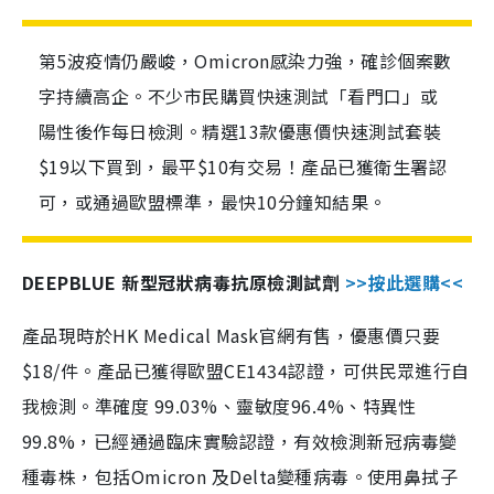
第5波疫情仍嚴峻，Omicron感染力強，確診個案數
字持續高企。不少市民購買快速測試「看門口」或
陽性後作每日檢測。精選13款優惠價快速測試套裝
$19以下買到，最平$10有交易！產品已獲衛生署認
可，或通過歐盟標準，最快10分鐘知結果。
DEEPBLUE 新型冠狀病毒抗原檢測試劑
>>按此選購<<
產品現時於HK Medical Mask官網有售，優惠價只要
$18/件。產品已獲得歐盟CE1434認證，可供民眾進行自
我檢測。準確度 99.03%、靈敏度96.4%、特異性
99.8%，已經通過臨床實驗認證，有效檢測新冠病毒變
種毒株，包括Omicron 及Delta變種病毒。使用鼻拭子