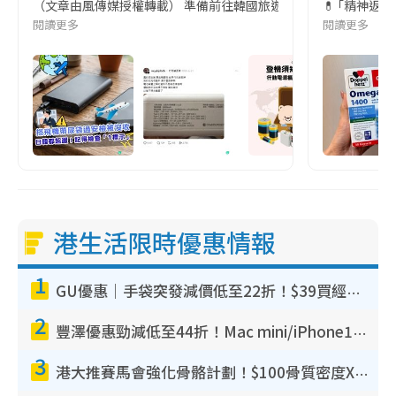
（文章由風傳媒授權轉載） 準備前往韓國旅遊的民眾，近期要特別留
💊 ｢精神返
閱讀更多
閱讀更多
港生活限時優惠情報
1
GU優惠｜手袋突發減價低至22折！$39買經典波士頓包/餃子袋！飾物同步減價$29起！
2
豐澤優惠勁減低至44折！Mac mini/iPhone17Pro大減價！廚房家電$220起
3
港大推賽馬會強化骨骼計劃！$100骨質密度X光檢查 完成免費運動訓練送超市禮券！附參加資格