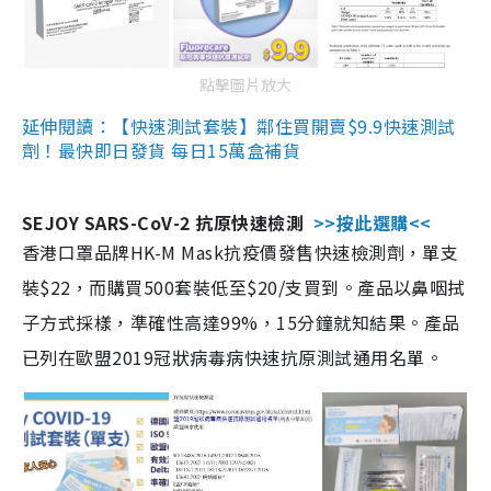
點擊圖片放大
延伸閱讀：【快速測試套裝】鄰住買開賣$9.9快速測試
劑！最快即日發貨 每日15萬盒補貨
SEJOY SARS-CoV-2 抗原快速檢測
>>按此選購<<
香港口罩品牌HK-M Mask抗疫價發售快速檢測劑，單支
裝$22，而購買500套裝低至$20/支買到。產品以鼻咽拭
子方式採樣，準確性高達99%，15分鐘就知結果。產品
已列在歐盟2019冠狀病毒病快速抗原測試通用名單。