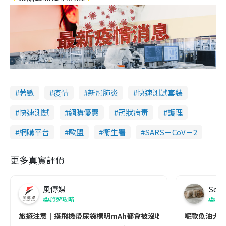
著數
疫情
新冠肺炎
快速測試套裝
快速測試
網購優惠
冠狀病毒
護理
網購平台
歐盟
衞生署
SARS－CoV－2
更多真實評價
風傳媒
Soul
旅遊攻略
生
旅遊注意｜搭飛機帶尿袋標明mAh都會被沒收😱出發前切記檢查「1
呢款魚油大家