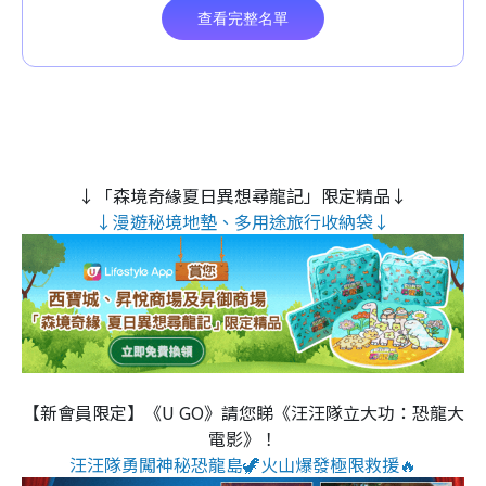
↓「森境奇緣夏日異想尋龍記」限定精品↓
↓漫遊秘境地墊、多用途旅行收納袋↓
【新會員限定】《U GO》請您睇《汪汪隊立大功：恐龍大
電影》！
汪汪隊勇闖神秘恐龍島🦖火山爆發極限救援🔥