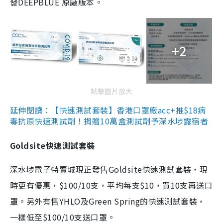
發DEEPBLUE 原廠版本。
+2
點擊圖片放大
延伸閱讀：【快速測試套裝】香港口罩廠acc+推$18病
毒抗原快速測試劑！捐贈10萬盒測試劑予深水埗露宿者
Goldsite快速測試套裝
深水埗電子特賣城現正發售Goldsite快速測試套裝，現
時更有優惠，$100/10支，平均每支$10，買10支再送口
罩。另外有售YHLO及Green Spring的快速測試套裝，
一樣低至$100/10支送口罩。