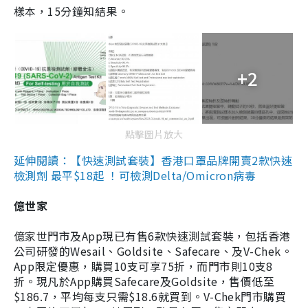
樣本，15分鐘知結果。
+2
點擊圖片放大
延伸閱讀：【快速測試套裝】香港口罩品牌開賣2款快速
檢測劑 最平$18起 ！可檢測Delta/Omicron病毒
億世家
億家世門市及App現已有售6款快速測試套裝，包括香港
公司研發的Wesail、Goldsite、Safecare、及V-Chek。
App限定優惠，購買10支可享75折，而門市則10支8
折。現凡於App購買Safecare及Goldsite，售價低至
$186.7，平均每支只需$18.6就買到。V-Chek門市購買