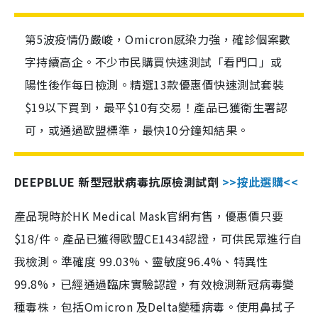
第5波疫情仍嚴峻，Omicron感染力強，確診個案數
字持續高企。不少市民購買快速測試「看門口」或
陽性後作每日檢測。精選13款優惠價快速測試套裝
$19以下買到，最平$10有交易！產品已獲衛生署認
可，或通過歐盟標準，最快10分鐘知結果。
DEEPBLUE 新型冠狀病毒抗原檢測試劑
>>按此選購<<
產品現時於HK Medical Mask官網有售，優惠價只要
$18/件。產品已獲得歐盟CE1434認證，可供民眾進行自
我檢測。準確度 99.03%、靈敏度96.4%、特異性
99.8%，已經通過臨床實驗認證，有效檢測新冠病毒變
種毒株，包括Omicron 及Delta變種病毒。使用鼻拭子