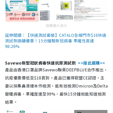
點擊圖片放大
延伸閱讀：【快速測試套裝】CATALO全線門市$16快速
測試劑換購優惠！15分鐘驗新冠病毒 準確性高達
98.26%
Savewo新型冠狀病毒快速抗原測試劑
>>按此選購<<
產品由香港口罩品牌Savewo聯乘DEEPBLUE合作推出，
抗疫優惠價低至$18買到。產品已獲得歐盟CE認證，主
要以採集鼻液樣本作檢測，能有效檢測Omicron及Delta
變種病毒，準確度達至99%，最快15分鐘就能知道檢測
結果。