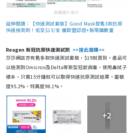
點擊圖片放大
延伸閱讀：【快速測試套裝】Good Mask發售3款抗原
快速檢測劑！低至$15/支 獲歐盟認證+無限購數量
Reagen 新冠抗原快速測試劑
>>按此選購<<
莎莎網店亦有售多款快速測試套裝，$19就買到。產品可
以檢測到Omicron及Delta等新型冠狀病毒，使用鼻拭子
樣本，只需15分鐘就可以取得快速抗原測試結果。靈敏
度95.2%，特異度98.1%。
+2