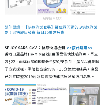
點擊圖片放大
延伸閱讀：【快速測試套裝】鄰住買開賣$9.9快速測試
劑！最快即日發貨 每日15萬盒補貨
SEJOY SARS-CoV-2 抗原快速檢測
>>按此選購<<
香港口罩品牌HK-M Mask抗疫價發售快速檢測劑，單支
裝$22，而購買500套裝低至$20/支買到。產品以鼻咽拭
子方式採樣，準確性高達99%，15分鐘就知結果。產品
已列在歐盟2019冠狀病毒病快速抗原測試通用名單。