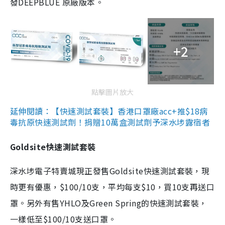
發DEEPBLUE 原廠版本。
+2
點擊圖片放大
延伸閱讀：【快速測試套裝】香港口罩廠acc+推$18病
毒抗原快速測試劑！捐贈10萬盒測試劑予深水埗露宿者
Goldsite快速測試套裝
深水埗電子特賣城現正發售Goldsite快速測試套裝，現
時更有優惠，$100/10支，平均每支$10，買10支再送口
罩。另外有售YHLO及Green Spring的快速測試套裝，
一樣低至$100/10支送口罩。