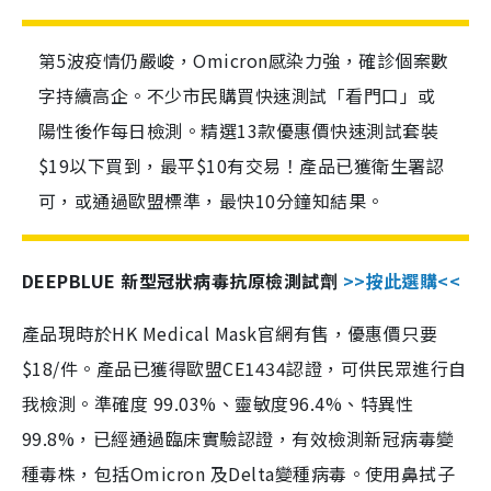
第5波疫情仍嚴峻，Omicron感染力強，確診個案數
字持續高企。不少市民購買快速測試「看門口」或
陽性後作每日檢測。精選13款優惠價快速測試套裝
$19以下買到，最平$10有交易！產品已獲衛生署認
可，或通過歐盟標準，最快10分鐘知結果。
DEEPBLUE 新型冠狀病毒抗原檢測試劑
>>按此選購<<
產品現時於HK Medical Mask官網有售，優惠價只要
$18/件。產品已獲得歐盟CE1434認證，可供民眾進行自
我檢測。準確度 99.03%、靈敏度96.4%、特異性
99.8%，已經通過臨床實驗認證，有效檢測新冠病毒變
種毒株，包括Omicron 及Delta變種病毒。使用鼻拭子