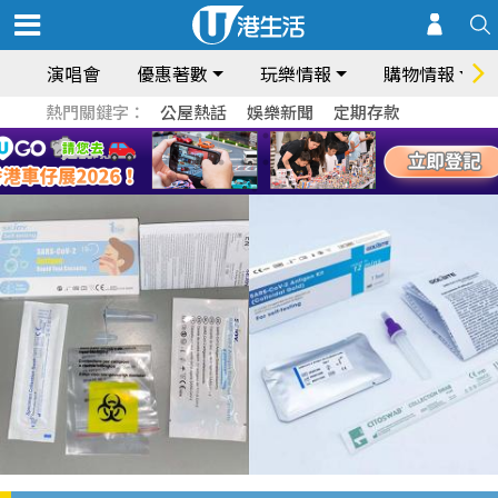
演唱會
優惠著數
玩樂情報
購物情報
熱門關鍵字：
公屋熱話
娛樂新聞
定期存款