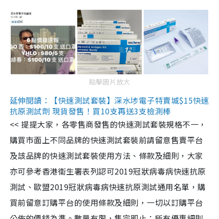
點擊圖片放大
延伸閱讀：【快速測試套裝】深水埗電子特賣城$15快速
抗原測試劑 現貨發售！買10支再送3支檢測棒
<< 提提大家，各零售商發售的快速測試套裝規格不一，
購買市面上不同品牌的快速測試套裝前請留意售賣平台
及該品牌的快速測試套裝使用方法、條款及細則，大家
亦可參考香港衞生署表列認可2019冠狀病毒病快速抗原
測試、歐盟2019冠狀病毒病快速抗原測試通用名單，購
買前留意訂購平台的使用條款及細則，一切以訂購平台
公佈的價錢為準。數量有限，售完即止；所有優惠細則