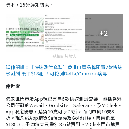
樣本，15分鐘知結果。
+2
點擊圖片放大
延伸閱讀：【快速測試套裝】香港口罩品牌開賣2款快速
檢測劑 最平$18起 ！可檢測Delta/Omicron病毒
億世家
億家世門市及App現已有售6款快速測試套裝，包括香港
公司研發的Wesail、Goldsite、Safecare、及V-Chek。
App限定優惠，購買10支可享75折，而門市則10支8
折。現凡於App購買Safecare及Goldsite，售價低至
$186.7，平均每支只需$18.6就買到。V-Chek門市購買