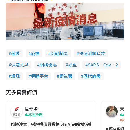
著數
疫情
新冠肺炎
快速測試套裝
快速測試
網購優惠
歐盟
SARS－CoV－2
護理
網購平台
衞生署
冠狀病毒
更多真實評價
風傳媒
營養教
旅遊攻略
生
香港
旅遊注意｜搭飛機帶尿袋標明mAh都會被沒收😱出發前切記檢查「1
#連皮帶籽都