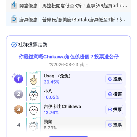
4
開倉優惠｜馬拉松開倉低至3折！直擊$99起買adidas／New Balance／Puma鞋款 STANLEY保溫杯劈價至$119起
5
廚具優惠｜普樂氏/意美廚/Buffalo廚具低至3折！$89起買煎鍋／炒鑊／個人鍋 同場小家電激減至$99起