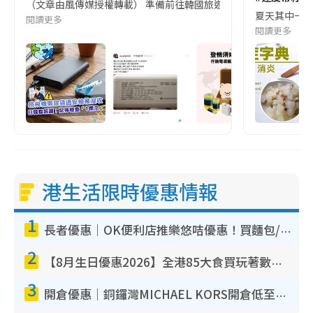
（文章由風傳媒授權轉載） 準備前往韓國旅遊的民眾，近期要特別留
夏天其中一種時
閱讀更多
閱讀更多
港生活限時優惠情報
1
長者優惠｜OK便利店推樂悠咭優惠！買麵包/牛奶/保健品拍卡即減
2
【8月生日優惠2026】全港85大食買玩著數攻略 自助餐/火鍋放題同行免費＋誠品/DONKI送現金券
3
開倉優惠｜銅鑼灣MICHAEL KORS開倉低至17折！直擊$500起買手袋/銀包/鞋款 必買經典Jet Set系列