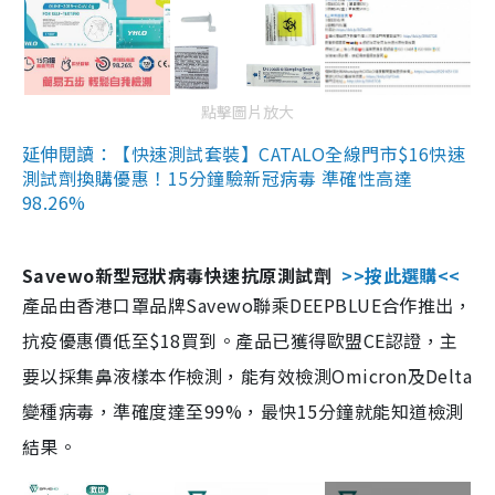
點擊圖片放大
延伸閱讀：【快速測試套裝】CATALO全線門市$16快速
測試劑換購優惠！15分鐘驗新冠病毒 準確性高達
98.26%
Savewo新型冠狀病毒快速抗原測試劑
>>按此選購<<
產品由香港口罩品牌Savewo聯乘DEEPBLUE合作推出，
抗疫優惠價低至$18買到。產品已獲得歐盟CE認證，主
要以採集鼻液樣本作檢測，能有效檢測Omicron及Delta
變種病毒，準確度達至99%，最快15分鐘就能知道檢測
結果。