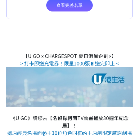
【U GO x CHARGESPOT 夏日消暑企劃⚡】
> 打卡即送充電券！限量1000張🔋送完即止 <
《U GO》請您去【名偵探柯南TV動畫播放30週年紀念
展】！
還原經典名場面📹＋30位角色同框📸＋原創限定感謝劇場