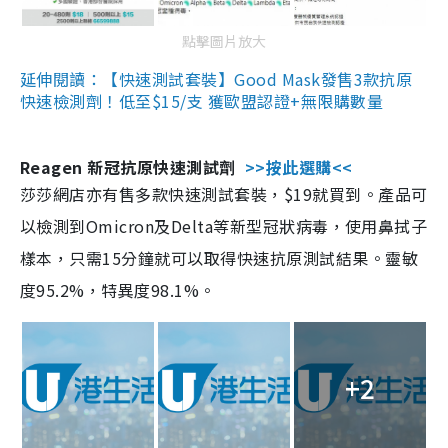
點擊圖片放大
延伸閱讀：【快速測試套裝】Good Mask發售3款抗原
快速檢測劑！低至$15/支 獲歐盟認證+無限購數量
Reagen 新冠抗原快速測試劑
>>按此選購<<
莎莎網店亦有售多款快速測試套裝，$19就買到。產品可
以檢測到Omicron及Delta等新型冠狀病毒，使用鼻拭子
樣本，只需15分鐘就可以取得快速抗原測試結果。靈敏
度95.2%，特異度98.1%。
+2