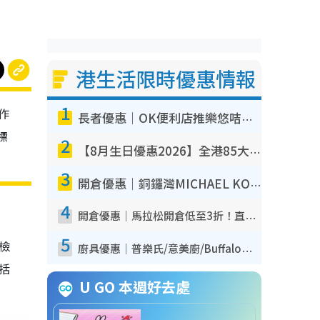
港生活限時優惠情報
1
作
長者優惠｜OK便利店推樂悠咭優惠！買麵包/牛奶/保健品拍卡即減
標
2
【8月生日優惠2026】全港85大食買玩著數攻略 自助餐/火鍋放題同行免費＋誠品/DONKI送現金券
3
開倉優惠｜銅鑼灣MICHAEL KORS開倉低至17折！直擊$500起買手袋/銀包/鞋款 必買經典Jet Set系列
4
開倉優惠｜馬拉松開倉低至3折！直擊$99起買adidas／New Balance／Puma鞋款 STANLEY保溫杯劈價至$119起
5
我檢
廚具優惠｜普樂氏/意美廚/Buffalo廚具低至3折！$89起買煎鍋／炒鑊／個人鍋 同場小家電激減至$99起
包括
U GO 本週好去處