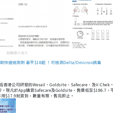
點擊圖片放大
檢測劑 最平$18起 ！可檢測Delta/Omicron病毒
研發的Wesail、Goldsite、Safecare、及V-Chek。
凡於App購買Safecare及Goldsite，售價低至$186.7
均不用$17.9就買到，數量有限，售完即止。