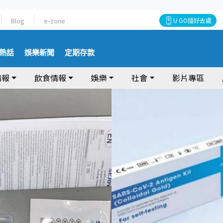
Blog
e-zone
U GO搵好去處
熱話
娛樂新聞
定期存款
情報
飲食情報
娛樂
社會
影片專區