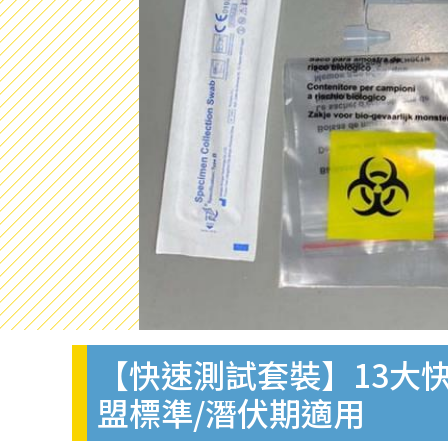
【快速測試套裝】13大快
盟標準/潛伏期適用