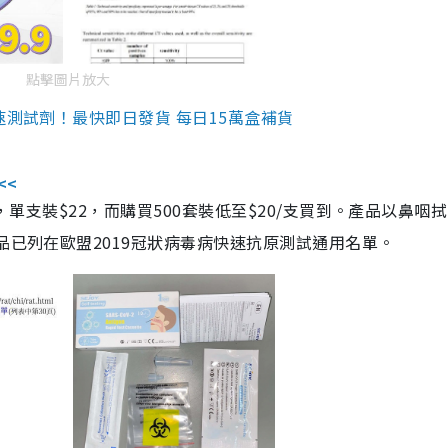
點擊圖片放大
速測試劑！最快即日發貨 每日15萬盒補貨
<<
，單支裝$22，而購買500套裝低至$20/支買到。產品以鼻咽
品已列在歐盟2019冠狀病毒病快速抗原測試通用名單。