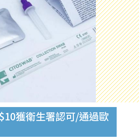
$10獲衛生署認可/通過歐