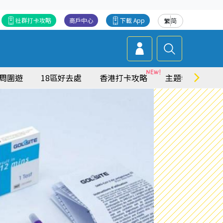
社群打卡攻略
商戶中心
下載 App
繁
简
周圍遊
18區好去處
香港打卡攻略
主題特集