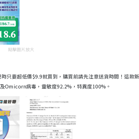
點擊圖片放大
劑，現時只要超低價$9.9就買到，購買前請先注意送貨時間！這款
Omicorn病毒，靈敏度92.2%，特異度100%。