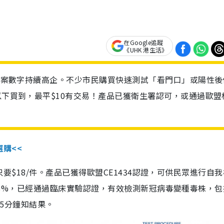
在Google追蹤
《UHK 港生活》
診個案數字持續高企。不少市民購買快速測試「看門口」或陽性後
以下買到，最平$10有交易！產品已獲衛生署認可，或通過歐盟
選購<<
惠價只要$18/件。產品已獲得歐盟CE1434認證，可供民眾進行自
性99.8%，已經通過臨床實驗認證，有效檢測新冠病毒變種毒株，
，15分鐘知結果。