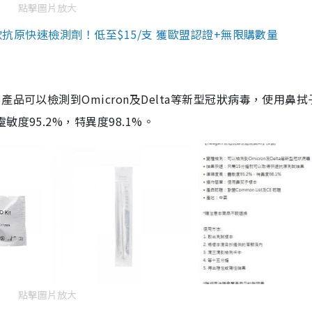
點擊圖片放大
3款抗原快速檢測劑！低至$15/支 獲歐盟認證+無限購數量
品可以檢測到Omicron及Delta等新型冠狀病毒，使用鼻拭
度95.2%，特異度98.1%。
點擊圖片放大