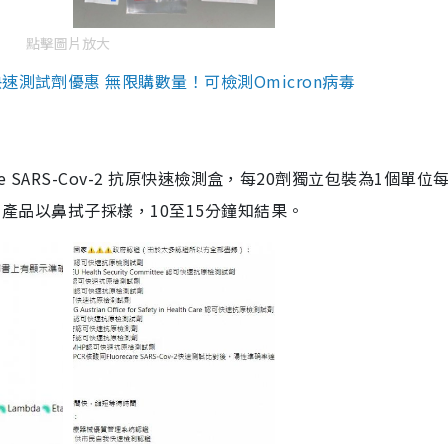
點擊圖片放大
測試劑優惠 無限購數量！可檢測Omicron病毒
are SARS-Cov-2 抗原快速檢測盒，每20劑獨立包裝為1個單位
5。產品以鼻拭子採樣，10至15分鐘知結果。