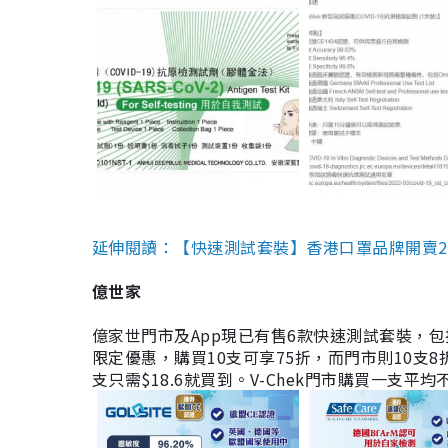
延伸閱讀：【快速測試套裝】香港口罩品牌開賣2款快速
億世家
億家世門市及App現已有售6款快速測試套裝，包括香港公司
限定優惠，購買10支可享75折，而門市則10支8折。現
支只需$18.6就買到。V-Chek門市購買一支平