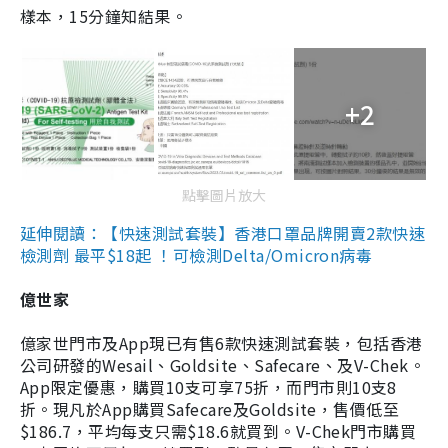
樣本，15分鐘知結果。
+2
點擊圖片放大
延伸閱讀：【快速測試套裝】香港口罩品牌開賣2款快速
檢測劑 最平$18起 ！可檢測Delta/Omicron病毒
億世家
億家世門市及App現已有售6款快速測試套裝，包括香港
公司研發的Wesail、Goldsite、Safecare、及V-Chek。
App限定優惠，購買10支可享75折，而門市則10支8
折。現凡於App購買Safecare及Goldsite，售價低至
$186.7，平均每支只需$18.6就買到。V-Chek門市購買