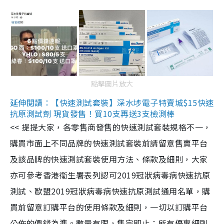
點擊圖片放大
延伸閱讀：【快速測試套裝】深水埗電子特賣城$15快速
抗原測試劑 現貨發售！買10支再送3支檢測棒
<< 提提大家，各零售商發售的快速測試套裝規格不一，
購買市面上不同品牌的快速測試套裝前請留意售賣平台
及該品牌的快速測試套裝使用方法、條款及細則，大家
亦可參考香港衞生署表列認可2019冠狀病毒病快速抗原
測試、歐盟2019冠狀病毒病快速抗原測試通用名單，購
買前留意訂購平台的使用條款及細則，一切以訂購平台
公佈的價錢為準。數量有限，售完即止；所有優惠細則