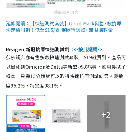
點擊圖片放大
延伸閱讀：【快速測試套裝】Good Mask發售3款抗原
快速檢測劑！低至$15/支 獲歐盟認證+無限購數量
Reagen 新冠抗原快速測試劑
>>按此選購<<
莎莎網店亦有售多款快速測試套裝，$19就買到。產品可
以檢測到Omicron及Delta等新型冠狀病毒，使用鼻拭子
樣本，只需15分鐘就可以取得快速抗原測試結果。靈敏
度95.2%，特異度98.1%。
+2