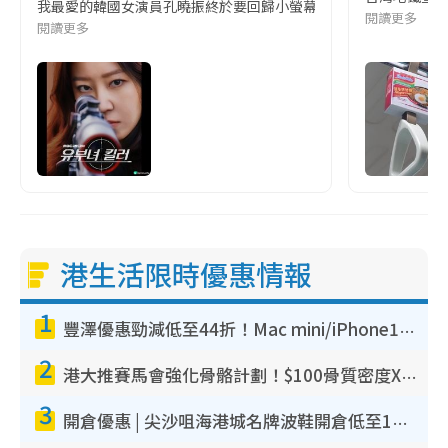
我最愛的韓國女演員孔曉振終於要回歸小螢幕啦!這次的劇本改編自同名
閱讀更多
閱讀更多
港生活限時優惠情報
1
豐澤優惠勁減低至44折！Mac mini/iPhone17Pro大減價！廚房家電$220起
2
港大推賽馬會強化骨骼計劃！$100骨質密度X光檢查 完成免費運動訓練送超市禮券！附參加資格
3
開倉優惠 | 尖沙咀海港城名牌波鞋開倉低至1折！On鞋$899起／Joy&Peace鞋履$98起