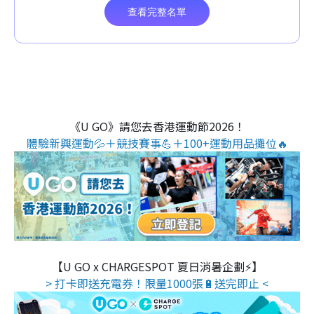
《U GO》請您去香港運動節2026！
體驗新興運動💦＋競技賽事💪＋100+運動用品攤位🔥
【U GO x CHARGESPOT 夏日消暑企劃⚡】
> 打卡即送充電券！限量1000張🔋送完即止 <