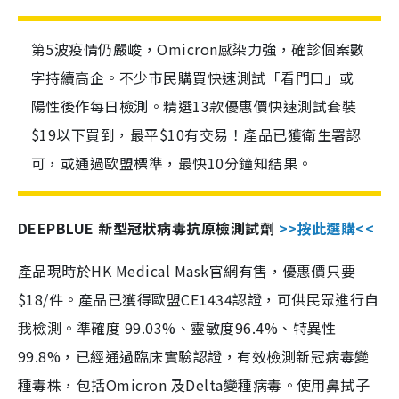
第5波疫情仍嚴峻，Omicron感染力強，確診個案數
字持續高企。不少市民購買快速測試「看門口」或
陽性後作每日檢測。精選13款優惠價快速測試套裝
$19以下買到，最平$10有交易！產品已獲衛生署認
可，或通過歐盟標準，最快10分鐘知結果。
DEEPBLUE 新型冠狀病毒抗原檢測試劑
>>按此選購<<
產品現時於HK Medical Mask官網有售，優惠價只要
$18/件。產品已獲得歐盟CE1434認證，可供民眾進行自
我檢測。準確度 99.03%、靈敏度96.4%、特異性
99.8%，已經通過臨床實驗認證，有效檢測新冠病毒變
種毒株，包括Omicron 及Delta變種病毒。使用鼻拭子