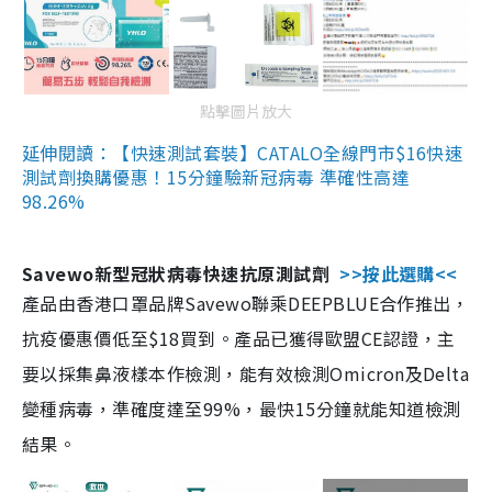
點擊圖片放大
延伸閱讀：【快速測試套裝】CATALO全線門市$16快速
測試劑換購優惠！15分鐘驗新冠病毒 準確性高達
98.26%
Savewo新型冠狀病毒快速抗原測試劑
>>按此選購<<
產品由香港口罩品牌Savewo聯乘DEEPBLUE合作推出，
抗疫優惠價低至$18買到。產品已獲得歐盟CE認證，主
要以採集鼻液樣本作檢測，能有效檢測Omicron及Delta
變種病毒，準確度達至99%，最快15分鐘就能知道檢測
結果。