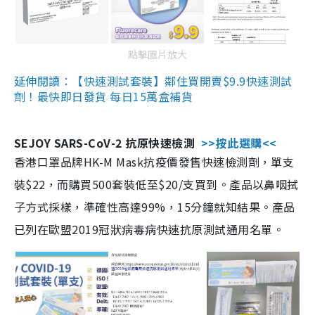
點擊圖片放大
延伸閱讀：【快速測試套裝】鄰住買開賣$9.9快速測試
劑！最快即日發貨 每日15萬盒補貨
SEJOY SARS-CoV-2 抗原快速檢測
>>按此選購<<
香港口罩品牌HK-M Mask抗疫價發售快速檢測劑，單支
裝$22，而購買500套裝低至$20/支買到。產品以鼻咽拭
子方式採樣，準確性高達99%，15分鐘就知結果。產品
已列在歐盟2019冠狀病毒病快速抗原測試通用名單。