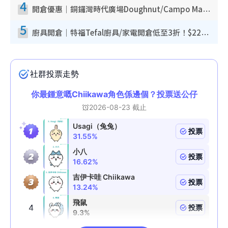
4
開倉優惠｜銅鑼灣時代廣場Doughnut/Campo Marzio開倉低至1折！背囊、書包、手袋劈價$200起
5
廚具開倉｜特福Tefal廚具/家電開倉低至3折！$220起買平底鍋/炒鑊/湯煲！電飯煲/吸塵機/燙斗$418起