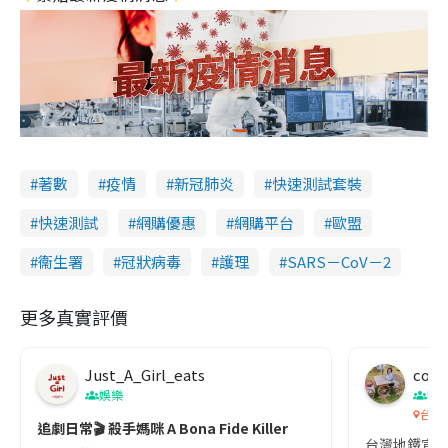
著數
疫情
新冠肺炎
快速測試套裝
快速測試
網購優惠
網購平台
歐盟
衞生署
冠狀病毒
護理
SARS－CoV－2
更多真實評價
Just_A_Girl_eats
co c
娛樂
吹
台灣
追劇日常🎬 殺手媽咪 A Bona Fide Killer
台灣地鐵宣