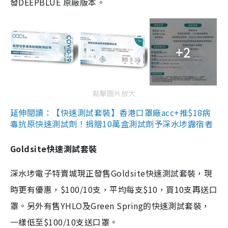
發DEEPBLUE 原廠版本。
+2
點擊圖片放大
延伸閱讀：【快速測試套裝】香港口罩廠acc+推$18病
毒抗原快速測試劑！捐贈10萬盒測試劑予深水埗露宿者
Goldsite快速測試套裝
深水埗電子特賣城現正發售Goldsite快速測試套裝，現
時更有優惠，$100/10支，平均每支$10，買10支再送口
罩。另外有售YHLO及Green Spring的快速測試套裝，
一樣低至$100/10支送口罩。