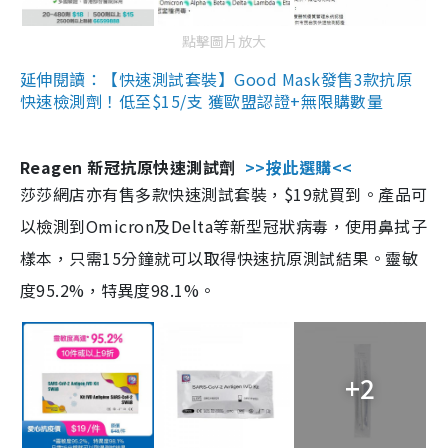
點擊圖片放大
延伸閱讀：【快速測試套裝】Good Mask發售3款抗原
快速檢測劑！低至$15/支 獲歐盟認證+無限購數量
Reagen 新冠抗原快速測試劑
>>按此選購<<
莎莎網店亦有售多款快速測試套裝，$19就買到。產品可
以檢測到Omicron及Delta等新型冠狀病毒，使用鼻拭子
樣本，只需15分鐘就可以取得快速抗原測試結果。靈敏
度95.2%，特異度98.1%。
+2