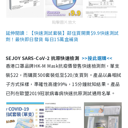
點擊圖片放大
延伸閱讀：【快速測試套裝】鄰住買開賣$9.9快速測試
劑！最快即日發貨 每日15萬盒補貨
SEJOY SARS-CoV-2 抗原快速檢測
>>按此選購<<
香港口罩品牌HK-M Mask抗疫價發售快速檢測劑，單支
裝$22，而購買500套裝低至$20/支買到。產品以鼻咽拭
子方式採樣，準確性高達99%，15分鐘就知結果。產品
已列在歐盟2019冠狀病毒病快速抗原測試通用名單。