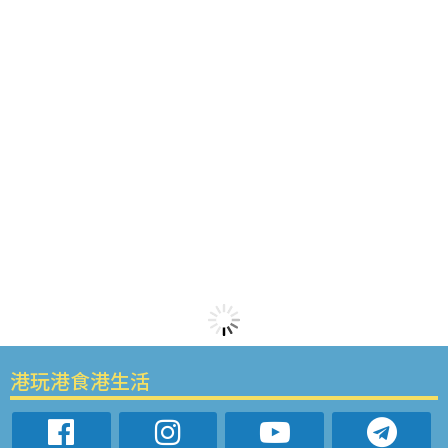
港玩港食港生活