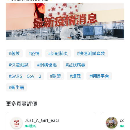
著數
疫情
新冠肺炎
快速測試套裝
快速測試
網購優惠
冠狀病毒
SARS－CoV－2
歐盟
護理
網購平台
衞生署
更多真實評價
Just_A_Girl_eats
co c
娛樂
吹