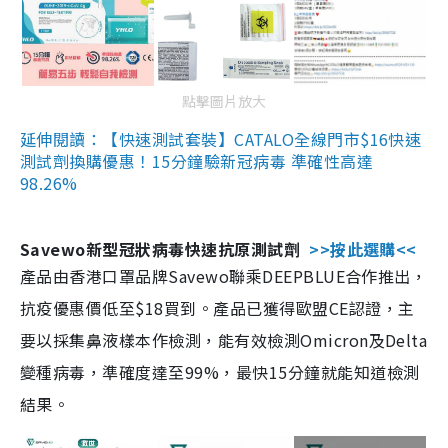
點擊圖片放大
延伸閱讀：【快速測試套裝】CATALO全線門市$16快速
測試劑換購優惠！15分鐘驗新冠病毒 準確性高達
98.26%
Savewo新型冠狀病毒快速抗原測試劑
>>按此選購<<
產品由香港口罩品牌Savewo聯乘DEEPBLUE合作推出，
抗疫優惠價低至$18買到。產品已獲得歐盟CE認證，主
要以採集鼻液樣本作檢測，能有效檢測Omicron及Delta
變種病毒，準確度達至99%，最快15分鐘就能知道檢測
結果。