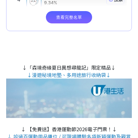
↓「森境奇緣夏日異想尋龍記」限定精品↓
↓漫遊秘境地墊、多用途旅行收納袋↓
↓ 【免費送】香港運動節2026電子門票！↓
↓ 設過百運動用品攤位 / 可現場體驗多項新穎運動及觀賞