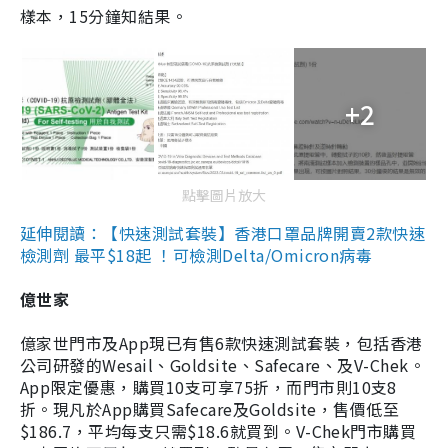
樣本，15分鐘知結果。
+2
點擊圖片放大
延伸閱讀：【快速測試套裝】香港口罩品牌開賣2款快速
檢測劑 最平$18起 ！可檢測Delta/Omicron病毒
億世家
億家世門市及App現已有售6款快速測試套裝，包括香港
公司研發的Wesail、Goldsite、Safecare、及V-Chek。
App限定優惠，購買10支可享75折，而門市則10支8
折。現凡於App購買Safecare及Goldsite，售價低至
$186.7，平均每支只需$18.6就買到。V-Chek門市購買