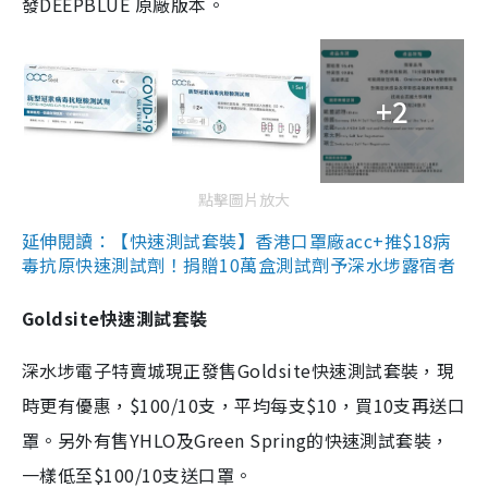
發DEEPBLUE 原廠版本。
+2
點擊圖片放大
延伸閱讀：【快速測試套裝】香港口罩廠acc+推$18病
毒抗原快速測試劑！捐贈10萬盒測試劑予深水埗露宿者
Goldsite快速測試套裝
深水埗電子特賣城現正發售Goldsite快速測試套裝，現
時更有優惠，$100/10支，平均每支$10，買10支再送口
罩。另外有售YHLO及Green Spring的快速測試套裝，
一樣低至$100/10支送口罩。