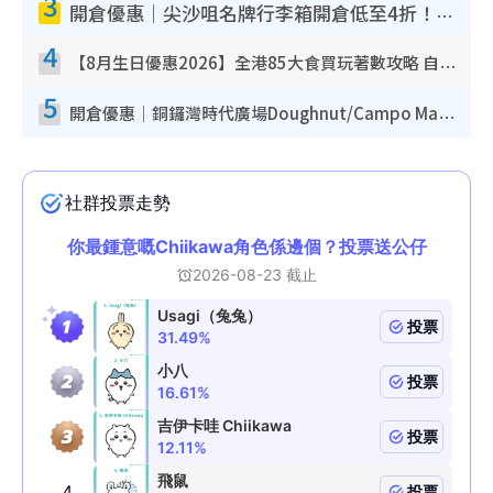
3
開倉優惠｜尖沙咀名牌行李箱開倉低至4折！一連5日 American Tourister/ace./Hallmark $200起！
4
【8月生日優惠2026】全港85大食買玩著數攻略 自助餐/火鍋放題同行免費＋誠品/DONKI送現金券
5
開倉優惠｜銅鑼灣時代廣場Doughnut/Campo Marzio開倉低至1折！背囊、書包、手袋劈價$200起