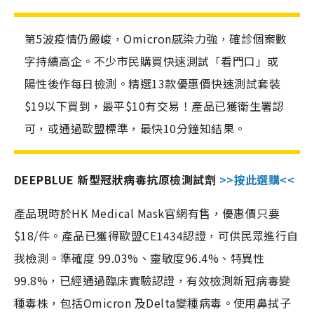
第5波疫情仍嚴峻，Omicron感染力強，確診個案數
字持續高企。不少市民購買快速測試「看門口」或
陽性後作每日檢測。精選13款優惠價快速測試套裝
$19以下買到，最平$10有交易！產品已獲衛生署認
可，或通過歐盟標準，最快10分鐘知結果。
DEEPBLUE 新型冠狀病毒抗原檢測試劑
>>按此選購<<
產品現時於HK Medical Mask官網有售，優惠價只要
$18/件。產品已獲得歐盟CE1434認證，可供民眾進行自
我檢測。準確度 99.03%、靈敏度96.4%、特異性
99.8%，已經通過臨床實驗認證，有效檢測新冠病毒變
種毒株，包括Omicron 及Delta變種病毒。使用鼻拭子