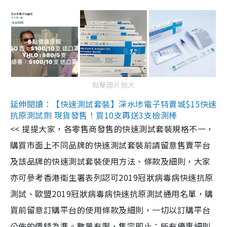
點擊圖片放大
延伸閱讀：【快速測試套裝】深水埗電子特賣城$15快速
抗原測試劑 現貨發售！買10支再送3支檢測棒
<< 提提大家，各零售商發售的快速測試套裝規格不一，
購買市面上不同品牌的快速測試套裝前請留意售賣平台
及該品牌的快速測試套裝使用方法、條款及細則，大家
亦可參考香港衞生署表列認可2019冠狀病毒病快速抗原
測試、歐盟2019冠狀病毒病快速抗原測試通用名單，購
買前留意訂購平台的使用條款及細則，一切以訂購平台
公佈的價錢為準。數量有限，售完即止；所有優惠細則