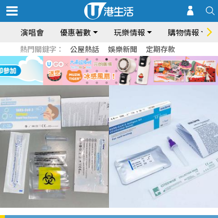
演唱會
優惠著數
玩樂情報
購物情報
熱門關鍵字：
公屋熱話
娛樂新聞
定期存款