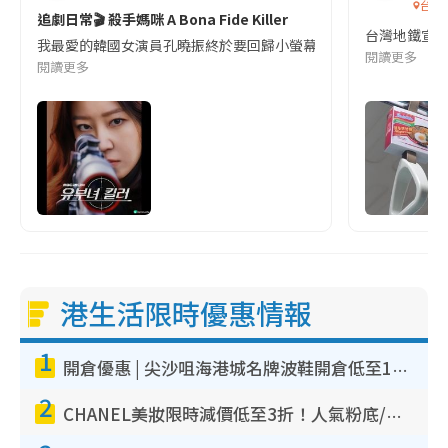
台灣
追劇日常🎬 殺手媽咪 A Bona Fide Killer
台灣地鐵宣
我最愛的韓國女演員孔曉振終於要回歸小螢幕啦!這次的劇本改編自同名
閱讀更多
閱讀更多
港生活限時優惠情報
1
開倉優惠 | 尖沙咀海港城名牌波鞋開倉低至1折！On鞋$899起／Joy&Peace鞋履$98起
2
CHANEL美妝限時減價低至3折！人氣粉底/唇膏/精華液低至$275！COCO香水都有平