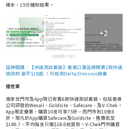
樣本，15分鐘知結果。
+2
點擊圖片放大
延伸閱讀：【快速測試套裝】香港口罩品牌開賣2款快速
檢測劑 最平$18起 ！可檢測Delta/Omicron病毒
億世家
億家世門市及App現已有售6款快速測試套裝，包括香港
公司研發的Wesail、Goldsite、Safecare、及V-Chek。
App限定優惠，購買10支可享75折，而門市則10支8
折。現凡於App購買Safecare及Goldsite，售價低至
$186.7，平均每支只需$18.6就買到。V-Chek門市購買