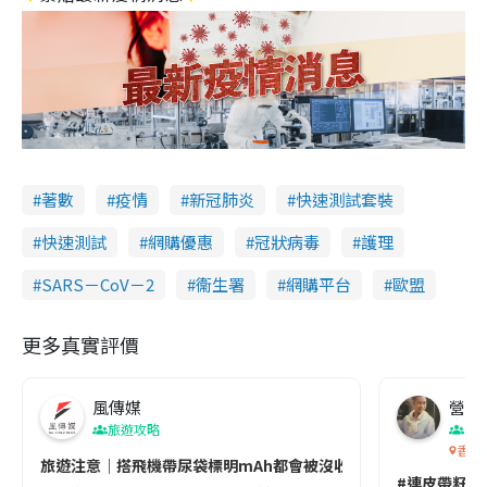
著數
疫情
新冠肺炎
快速測試套裝
快速測試
網購優惠
冠狀病毒
護理
SARS－CoV－2
衞生署
網購平台
歐盟
更多真實評價
風傳媒
營養教
旅遊攻略
生
香港
旅遊注意｜搭飛機帶尿袋標明mAh都會被沒收😱出發前切記檢查「1
#連皮帶籽都