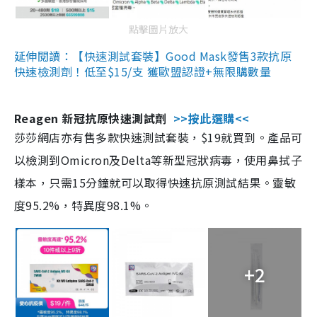
點擊圖片放大
延伸閱讀：【快速測試套裝】Good Mask發售3款抗原
快速檢測劑！低至$15/支 獲歐盟認證+無限購數量
Reagen 新冠抗原快速測試劑
>>按此選購<<
莎莎網店亦有售多款快速測試套裝，$19就買到。產品可
以檢測到Omicron及Delta等新型冠狀病毒，使用鼻拭子
樣本，只需15分鐘就可以取得快速抗原測試結果。靈敏
度95.2%，特異度98.1%。
+2