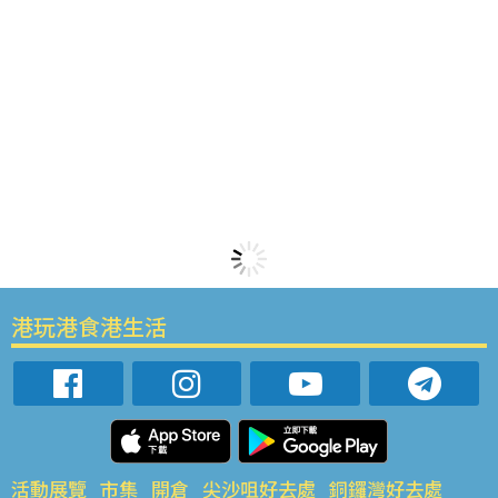
港玩港食港生活
活動展覽
市集
開倉
尖沙咀好去處
銅鑼灣好去處