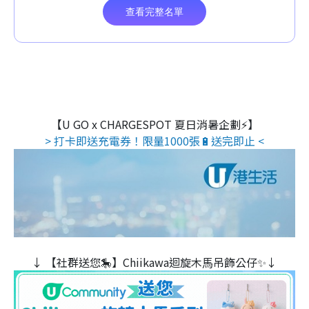
【U GO x CHARGESPOT 夏日消暑企劃⚡】
> 打卡即送充電券！限量1000張🔋送完即止 <
↓ 【社群送您🎠】Chiikawa迴旋木⾺吊飾公仔✨↓