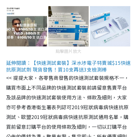
點擊圖片放大
延伸閱讀：【快速測試套裝】深水埗電子特賣城$15快速
抗原測試劑 現貨發售！買10支再送3支檢測棒
<< 提提大家，各零售商發售的快速測試套裝規格不一，
購買市面上不同品牌的快速測試套裝前請留意售賣平台
及該品牌的快速測試套裝使用方法、條款及細則，大家
亦可參考香港衞生署表列認可2019冠狀病毒病快速抗原
測試、歐盟2019冠狀病毒病快速抗原測試通用名單，購
買前留意訂購平台的使用條款及細則，一切以訂購平台
公佈的價錢為準。數量有限，售完即止；所有優惠細則