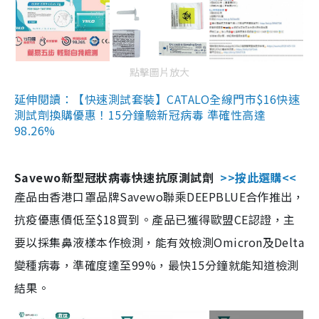
點擊圖片放大
延伸閱讀：【快速測試套裝】CATALO全線門市$16快速
測試劑換購優惠！15分鐘驗新冠病毒 準確性高達
98.26%
Savewo新型冠狀病毒快速抗原測試劑
>>按此選購<<
產品由香港口罩品牌Savewo聯乘DEEPBLUE合作推出，
抗疫優惠價低至$18買到。產品已獲得歐盟CE認證，主
要以採集鼻液樣本作檢測，能有效檢測Omicron及Delta
變種病毒，準確度達至99%，最快15分鐘就能知道檢測
結果。