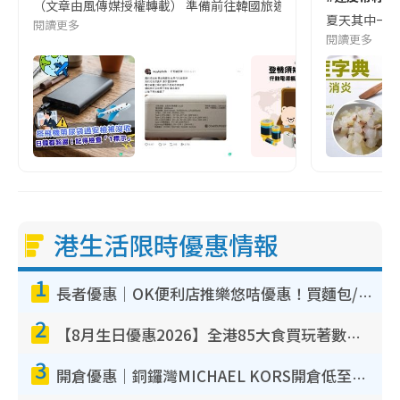
（文章由風傳媒授權轉載） 準備前往韓國旅遊的民眾，近期要特別留
夏天其中一種時
閱讀更多
閱讀更多
港生活限時優惠情報
1
長者優惠｜OK便利店推樂悠咭優惠！買麵包/牛奶/保健品拍卡即減
2
【8月生日優惠2026】全港85大食買玩著數攻略 自助餐/火鍋放題同行免費＋誠品/DONKI送現金券
3
開倉優惠｜銅鑼灣MICHAEL KORS開倉低至17折！直擊$500起買手袋/銀包/鞋款 必買經典Jet Set系列