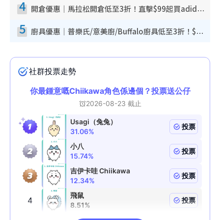
4
開倉優惠｜馬拉松開倉低至3折！直擊$99起買adidas／New Balance／Puma鞋款 STANLEY保溫杯劈價至$119起
5
廚具優惠｜普樂氏/意美廚/Buffalo廚具低至3折！$89起買煎鍋／炒鑊／個人鍋 同場小家電激減至$99起