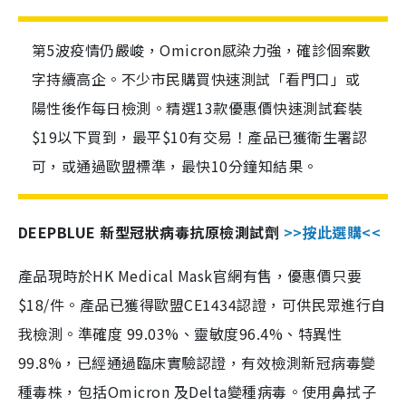
第5波疫情仍嚴峻，Omicron感染力強，確診個案數
字持續高企。不少市民購買快速測試「看門口」或
陽性後作每日檢測。精選13款優惠價快速測試套裝
$19以下買到，最平$10有交易！產品已獲衛生署認
可，或通過歐盟標準，最快10分鐘知結果。
DEEPBLUE 新型冠狀病毒抗原檢測試劑
>>按此選購<<
產品現時於HK Medical Mask官網有售，優惠價只要
$18/件。產品已獲得歐盟CE1434認證，可供民眾進行自
我檢測。準確度 99.03%、靈敏度96.4%、特異性
99.8%，已經通過臨床實驗認證，有效檢測新冠病毒變
種毒株，包括Omicron 及Delta變種病毒。使用鼻拭子