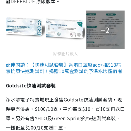
發DEEPBLUE 原廠版本。
+2
點擊圖片放大
延伸閱讀：【快速測試套裝】香港口罩廠acc+推$18病
毒抗原快速測試劑！捐贈10萬盒測試劑予深水埗露宿者
Goldsite快速測試套裝
深水埗電子特賣城現正發售Goldsite快速測試套裝，現
時更有優惠，$100/10支，平均每支$10，買10支再送口
罩。另外有售YHLO及Green Spring的快速測試套裝，
一樣低至$100/10支送口罩。