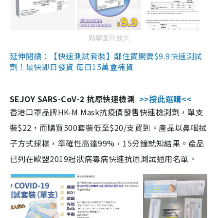
點擊圖片放大
延伸閱讀：【快速測試套裝】鄰住買開賣$9.9快速測試
劑！最快即日發貨 每日15萬盒補貨
SEJOY SARS-CoV-2 抗原快速檢測
>>按此選購<<
香港口罩品牌HK-M Mask抗疫價發售快速檢測劑，單支
裝$22，而購買500套裝低至$20/支買到。產品以鼻咽拭
子方式採樣，準確性高達99%，15分鐘就知結果。產品
已列在歐盟2019冠狀病毒病快速抗原測試通用名單。