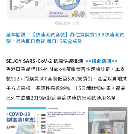
點擊圖片放大
延伸閱讀：【快速測試套裝】鄰住買開賣$9.9快速測試
劑！最快即日發貨 每日15萬盒補貨
SEJOY SARS-CoV-2 抗原快速檢測
>>按此選購<<
香港口罩品牌HK-M Mask抗疫價發售快速檢測劑，單支
裝$22，而購買500套裝低至$20/支買到。產品以鼻咽拭
子方式採樣，準確性高達99%，15分鐘就知結果。產品
已列在歐盟2019冠狀病毒病快速抗原測試通用名單。