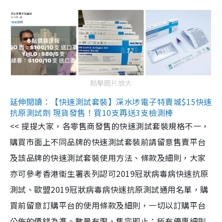
點擊圖片放大
延伸閱讀：【快速測試套裝】深水埗電子特賣城$15快速
抗原測試劑 現貨發售！買10支再送3支檢測棒
<< 提提大家，各零售商發售的快速測試套裝規格不一，
購買市面上不同品牌的快速測試套裝前請留意售賣平台
及該品牌的快速測試套裝使用方法、條款及細則，大家
亦可參考香港衞生署表列認可2019冠狀病毒病快速抗原
測試、歐盟2019冠狀病毒病快速抗原測試通用名單，購
買前留意訂購平台的使用條款及細則，一切以訂購平台
公佈的價錢為準。數量有限，售完即止；所有優惠細則