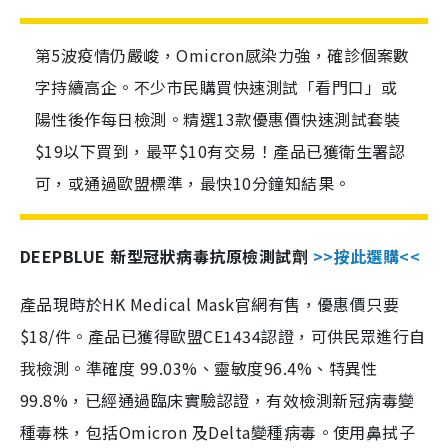
第5波疫情仍嚴峻，Omicron感染力強，確診個案數
字持續高企。不少市民購買快速測試「看門口」或
陽性後作每日檢測。精選13款優惠價快速測試套裝
$19以下買到，最平$10有交易！產品已獲衛生署認
可，或通過歐盟標準，最快10分鐘知結果。
DEEPBLUE 新型冠狀病毒抗原檢測試劑
>>按此選購<<
產品現時於HK Medical Mask官網有售，優惠價只要
$18/件。產品已獲得歐盟CE1434認證，可供民眾進行自
我檢測。準確度 99.03%、靈敏度96.4%、特異性
99.8%，已經通過臨床實驗認證，有效檢測新冠病毒變
種毒株，包括Omicron 及Delta變種病毒。使用鼻拭子