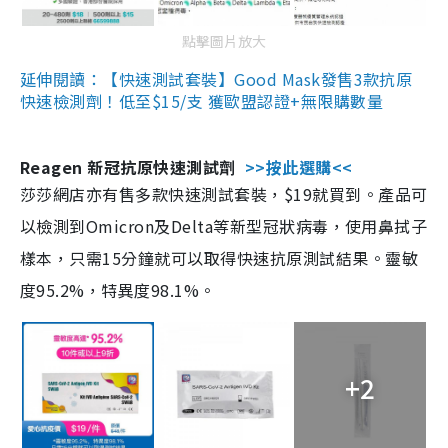
點擊圖片放大
延伸閱讀：【快速測試套裝】Good Mask發售3款抗原
快速檢測劑！低至$15/支 獲歐盟認證+無限購數量
Reagen 新冠抗原快速測試劑
>>按此選購<<
莎莎網店亦有售多款快速測試套裝，$19就買到。產品可
以檢測到Omicron及Delta等新型冠狀病毒，使用鼻拭子
樣本，只需15分鐘就可以取得快速抗原測試結果。靈敏
度95.2%，特異度98.1%。
+2