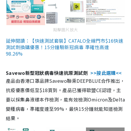
點擊圖片放大
延伸閱讀：【快速測試套裝】CATALO全線門市$16快速
測試劑換購優惠！15分鐘驗新冠病毒 準確性高達
98.26%
Savewo新型冠狀病毒快速抗原測試劑
>>按此選購<<
產品由香港口罩品牌Savewo聯乘DEEPBLUE合作推出，
抗疫優惠價低至$18買到。產品已獲得歐盟CE認證，主
要以採集鼻液樣本作檢測，能有效檢測Omicron及Delta
變種病毒，準確度達至99%，最快15分鐘就能知道檢測
結果。