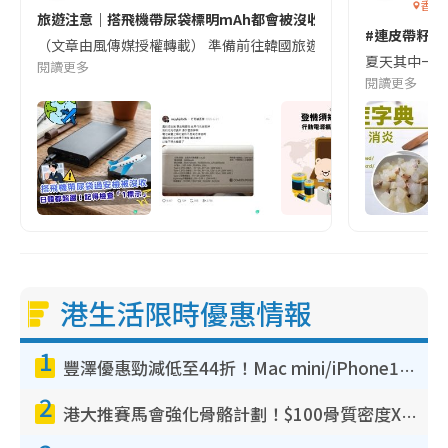
香港
旅遊注意｜搭飛機帶尿袋標明mAh都會被沒收😱出發前切記檢查「1
#連皮帶籽都
（文章由風傳媒授權轉載） 準備前往韓國旅遊的民眾，近期要特別留
夏天其中一種時
閱讀更多
閱讀更多
港生活限時優惠情報
1
豐澤優惠勁減低至44折！Mac mini/iPhone17Pro大減價！廚房家電$220起
2
港大推賽馬會強化骨骼計劃！$100骨質密度X光檢查 完成免費運動訓練送超市禮券！附參加資格