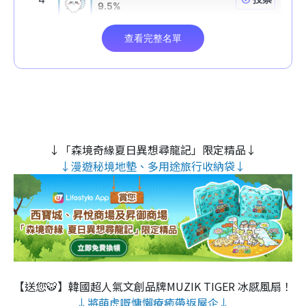
↓「森境奇緣夏日異想尋龍記」限定精品↓
↓漫遊秘境地墊、多用途旅行收納袋↓
【送您🐯】韓國超人氣文創品牌MUZIK TIGER 冰感風扇！
↓將萌虎嘅慵懶療癒帶返屋企↓