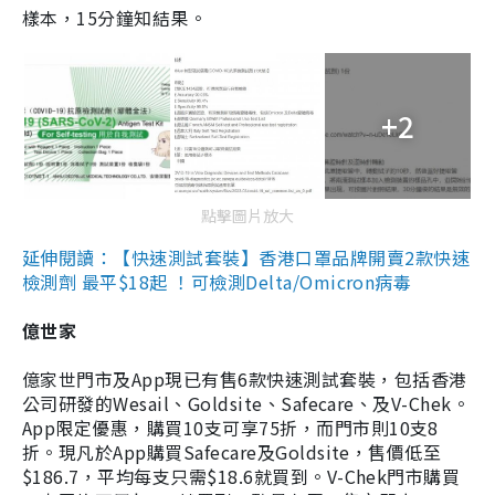
樣本，15分鐘知結果。
+2
點擊圖片放大
延伸閱讀：【快速測試套裝】香港口罩品牌開賣2款快速
檢測劑 最平$18起 ！可檢測Delta/Omicron病毒
億世家
億家世門市及App現已有售6款快速測試套裝，包括香港
公司研發的Wesail、Goldsite、Safecare、及V-Chek。
App限定優惠，購買10支可享75折，而門市則10支8
折。現凡於App購買Safecare及Goldsite，售價低至
$186.7，平均每支只需$18.6就買到。V-Chek門市購買