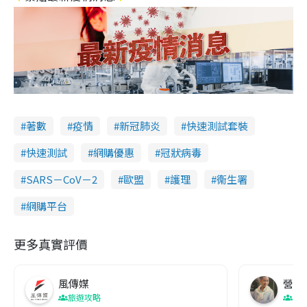
著數
疫情
新冠肺炎
快速測試套裝
快速測試
網購優惠
冠狀病毒
SARS－CoV－2
歐盟
護理
衞生署
網購平台
更多真實評價
風傳媒
營養教
旅遊攻略
生