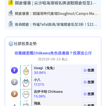
3
開倉優惠 | 尖沙咀海港城名牌波鞋開倉低至1折！On鞋$899起／Joy&Peace鞋履$98起
4
開倉優惠｜銅鑼灣時代廣場Doughnut/Campo Marzio開倉低至1折！背囊、書包、手袋劈價$200起
5
廚具開倉｜特福Tefal廚具/家電開倉低至3折！$220起買平底鍋/炒鑊/湯煲！電飯煲/吸塵機/燙斗$418起