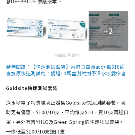
發DEEPBLUE 原廠版本。
+2
點擊圖片放大
延伸閱讀：【快速測試套裝】香港口罩廠acc+推$18病
毒抗原快速測試劑！捐贈10萬盒測試劑予深水埗露宿者
Goldsite快速測試套裝
深水埗電子特賣城現正發售Goldsite快速測試套裝，現
時更有優惠，$100/10支，平均每支$10，買10支再送口
罩。另外有售YHLO及Green Spring的快速測試套裝，
一樣低至$100/10支送口罩。