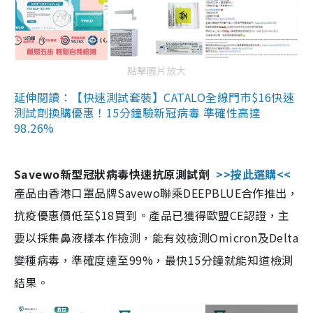
點擊圖片放大
延伸閱讀：【快速測試套裝】CATALO全線門市$16快速
測試劑換購優惠！15分鐘驗新冠病毒 準確性高達
98.26%
Savewo新型冠狀病毒快速抗原測試劑
>>按此選購<<
產品由香港口罩品牌Savewo聯乘DEEPBLUE合作推出，
抗疫優惠價低至$18買到。產品已獲得歐盟CE認證，主
要以採集鼻液樣本作檢測，能有效檢測Omicron及Delta
變種病毒，準確度達至99%，最快15分鐘就能知道檢測
結果。