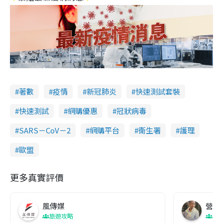
著數
疫情
新冠肺炎
快速測試套裝
快速測試
網購優惠
冠狀病毒
SARS－CoV－2
網購平台
衞生署
護理
歐盟
更多真實評價
風傳媒
營養教
旅遊攻略
生