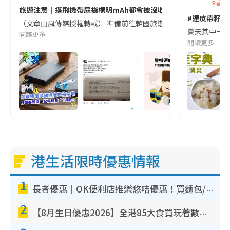
香港
旅遊注意｜搭飛機帶尿袋標明mAh都會被沒收😱出發前切記檢查「1
#連皮帶籽都
（文章由風傳媒授權轉載） 準備前往韓國旅遊的民眾，近期要特別留
夏天其中一種時
閱讀更多
閱讀更多
港生活限時優惠情報
1
長者優惠｜OK便利店推樂悠咭優惠！買麵包/牛奶/保健品拍卡即減
2
【8月生日優惠2026】全港85大食買玩著數攻略 自助餐/火鍋放題同行免費＋誠品/DONKI送現金券