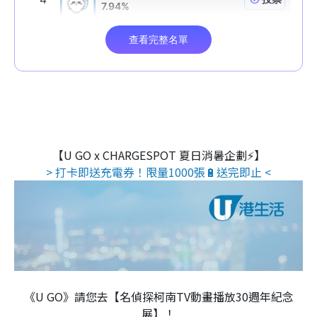
【U GO x CHARGESPOT 夏日消暑企劃⚡】
> 打卡即送充電券！限量1000張🔋送完即止 <
《U GO》請您去【名偵探柯南TV動畫播放30週年紀念
展】！