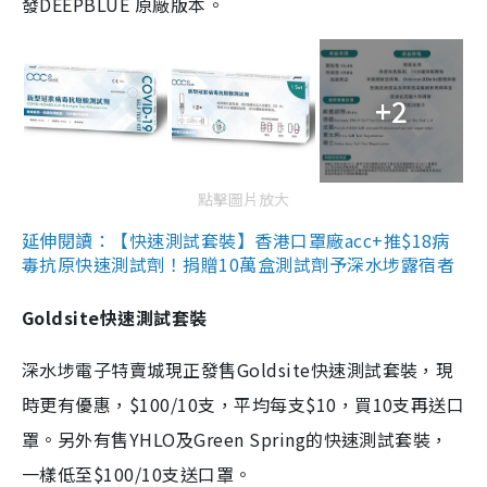
發DEEPBLUE 原廠版本。
+2
點擊圖片放大
延伸閱讀：【快速測試套裝】香港口罩廠acc+推$18病
毒抗原快速測試劑！捐贈10萬盒測試劑予深水埗露宿者
Goldsite快速測試套裝
深水埗電子特賣城現正發售Goldsite快速測試套裝，現
時更有優惠，$100/10支，平均每支$10，買10支再送口
罩。另外有售YHLO及Green Spring的快速測試套裝，
一樣低至$100/10支送口罩。