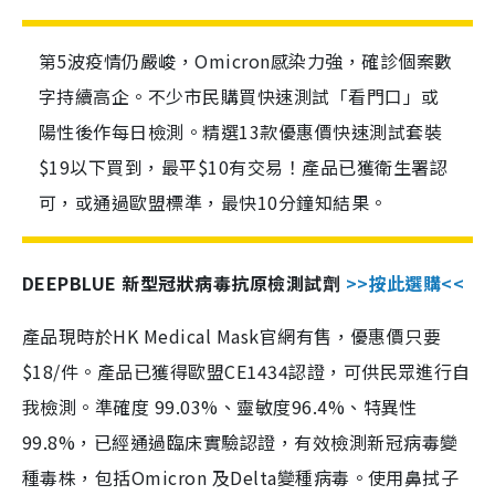
第5波疫情仍嚴峻，Omicron感染力強，確診個案數
字持續高企。不少市民購買快速測試「看門口」或
陽性後作每日檢測。精選13款優惠價快速測試套裝
$19以下買到，最平$10有交易！產品已獲衛生署認
可，或通過歐盟標準，最快10分鐘知結果。
DEEPBLUE 新型冠狀病毒抗原檢測試劑
>>按此選購<<
產品現時於HK Medical Mask官網有售，優惠價只要
$18/件。產品已獲得歐盟CE1434認證，可供民眾進行自
我檢測。準確度 99.03%、靈敏度96.4%、特異性
99.8%，已經通過臨床實驗認證，有效檢測新冠病毒變
種毒株，包括Omicron 及Delta變種病毒。使用鼻拭子