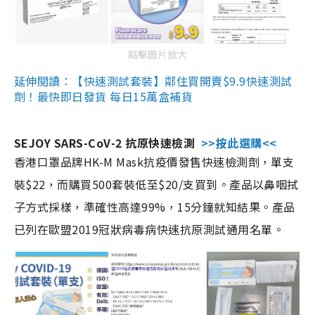
點擊圖片放大
延伸閱讀：【快速測試套裝】鄰住買開賣$9.9快速測試
劑！最快即日發貨 每日15萬盒補貨
SEJOY SARS-CoV-2 抗原快速檢測
>>按此選購<<
香港口罩品牌HK-M Mask抗疫價發售快速檢測劑，單支
裝$22，而購買500套裝低至$20/支買到。產品以鼻咽拭
子方式採樣，準確性高達99%，15分鐘就知結果。產品
已列在歐盟2019冠狀病毒病快速抗原測試通用名單。