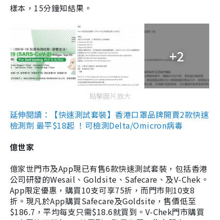
樣本，15分鐘知結果。
+2
點擊圖片放大
延伸閱讀：【快速測試套裝】香港口罩品牌開賣2款快速
檢測劑 最平$18起 ！可檢測Delta/Omicron病毒
億世家
億家世門市及App現已有售6款快速測試套裝，包括香港
公司研發的Wesail、Goldsite、Safecare、及V-Chek。
App限定優惠，購買10支可享75折，而門市則10支8
折。現凡於App購買Safecare及Goldsite，售價低至
$186.7，平均每支只需$18.6就買到。V-Chek門市購買