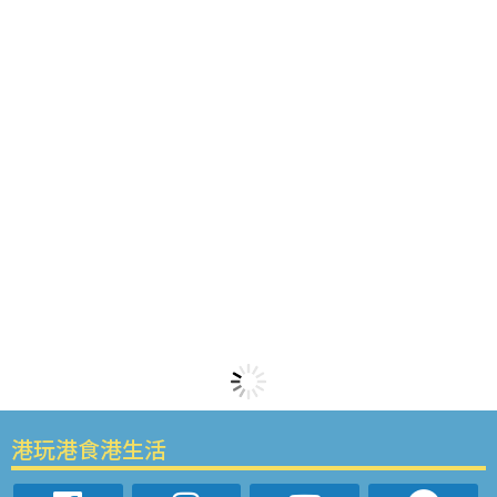
港玩港食港生活