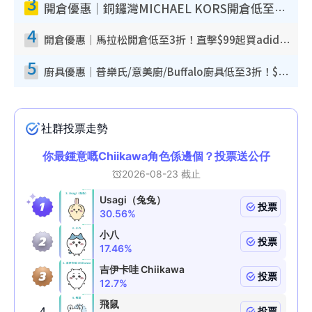
3
開倉優惠｜銅鑼灣MICHAEL KORS開倉低至17折！直擊$500起買手袋/銀包/鞋款 必買經典Jet Set系列
4
開倉優惠｜馬拉松開倉低至3折！直擊$99起買adidas／New Balance／Puma鞋款 STANLEY保溫杯劈價至$119起
5
廚具優惠｜普樂氏/意美廚/Buffalo廚具低至3折！$89起買煎鍋／炒鑊／個人鍋 同場小家電激減至$99起