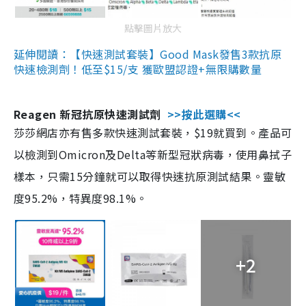
點擊圖片放大
延伸閱讀：【快速測試套裝】Good Mask發售3款抗原
快速檢測劑！低至$15/支 獲歐盟認證+無限購數量
Reagen 新冠抗原快速測試劑
>>按此選購<<
莎莎網店亦有售多款快速測試套裝，$19就買到。產品可
以檢測到Omicron及Delta等新型冠狀病毒，使用鼻拭子
樣本，只需15分鐘就可以取得快速抗原測試結果。靈敏
度95.2%，特異度98.1%。
+2