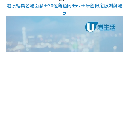
還原經典名場面📹＋30位角色同框📸＋原創限定感謝劇場
🍿