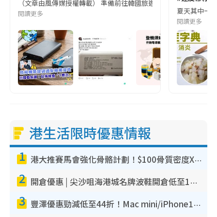
（文章由風傳媒授權轉載） 準備前往韓國旅遊的民眾，近期要特別留
夏天其中一種時
閱讀更多
閱讀更多
港生活限時優惠情報
1
港大推賽馬會強化骨骼計劃！$100骨質密度X光檢查 完成免費運動訓練送超市禮券！附參加資格
2
開倉優惠 | 尖沙咀海港城名牌波鞋開倉低至1折！On鞋$899起／Joy&Peace鞋履$98起
3
豐澤優惠勁減低至44折！Mac mini/iPhone17Pro大減價！廚房家電$220起