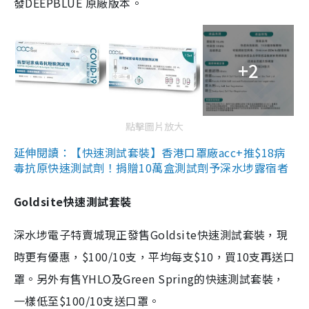
發DEEPBLUE 原廠版本。
+2
點擊圖片放大
延伸閱讀：【快速測試套裝】香港口罩廠acc+推$18病
毒抗原快速測試劑！捐贈10萬盒測試劑予深水埗露宿者
Goldsite快速測試套裝
深水埗電子特賣城現正發售Goldsite快速測試套裝，現
時更有優惠，$100/10支，平均每支$10，買10支再送口
罩。另外有售YHLO及Green Spring的快速測試套裝，
一樣低至$100/10支送口罩。