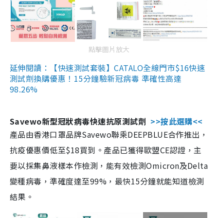
點擊圖片放大
延伸閱讀：【快速測試套裝】CATALO全線門市$16快速
測試劑換購優惠！15分鐘驗新冠病毒 準確性高達
98.26%
Savewo新型冠狀病毒快速抗原測試劑
>>按此選購<<
產品由香港口罩品牌Savewo聯乘DEEPBLUE合作推出，
抗疫優惠價低至$18買到。產品已獲得歐盟CE認證，主
要以採集鼻液樣本作檢測，能有效檢測Omicron及Delta
變種病毒，準確度達至99%，最快15分鐘就能知道檢測
結果。