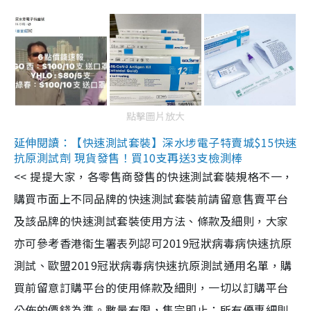
點擊圖片放大
延伸閱讀：【快速測試套裝】深水埗電子特賣城$15快速
抗原測試劑 現貨發售！買10支再送3支檢測棒
<< 提提大家，各零售商發售的快速測試套裝規格不一，
購買市面上不同品牌的快速測試套裝前請留意售賣平台
及該品牌的快速測試套裝使用方法、條款及細則，大家
亦可參考香港衞生署表列認可2019冠狀病毒病快速抗原
測試、歐盟2019冠狀病毒病快速抗原測試通用名單，購
買前留意訂購平台的使用條款及細則，一切以訂購平台
公佈的價錢為準。數量有限，售完即止；所有優惠細則