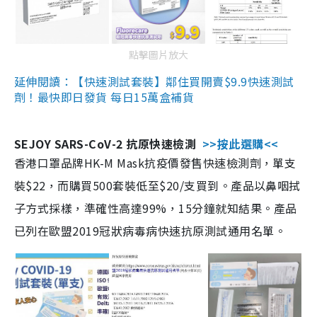
點擊圖片放大
延伸閱讀：【快速測試套裝】鄰住買開賣$9.9快速測試
劑！最快即日發貨 每日15萬盒補貨
SEJOY SARS-CoV-2 抗原快速檢測
>>按此選購<<
香港口罩品牌HK-M Mask抗疫價發售快速檢測劑，單支
裝$22，而購買500套裝低至$20/支買到。產品以鼻咽拭
子方式採樣，準確性高達99%，15分鐘就知結果。產品
已列在歐盟2019冠狀病毒病快速抗原測試通用名單。