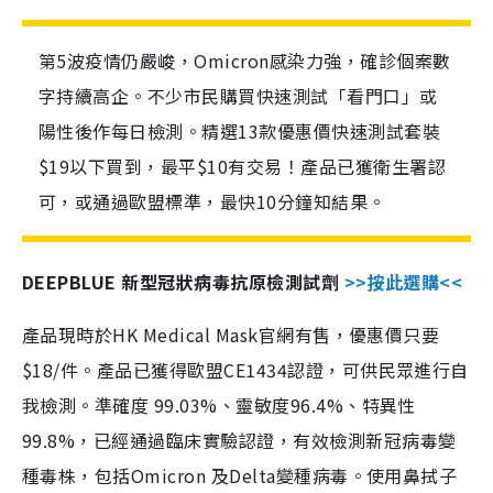
第5波疫情仍嚴峻，Omicron感染力強，確診個案數
字持續高企。不少市民購買快速測試「看門口」或
陽性後作每日檢測。精選13款優惠價快速測試套裝
$19以下買到，最平$10有交易！產品已獲衛生署認
可，或通過歐盟標準，最快10分鐘知結果。
DEEPBLUE 新型冠狀病毒抗原檢測試劑
>>按此選購<<
產品現時於HK Medical Mask官網有售，優惠價只要
$18/件。產品已獲得歐盟CE1434認證，可供民眾進行自
我檢測。準確度 99.03%、靈敏度96.4%、特異性
99.8%，已經通過臨床實驗認證，有效檢測新冠病毒變
種毒株，包括Omicron 及Delta變種病毒。使用鼻拭子