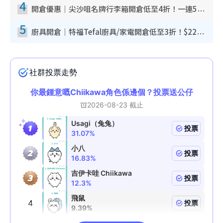
4
開倉優惠｜尖沙咀名牌行李箱開倉低至4折！一連5日 American Tourister/ace./Hallmark $200起！
5
廚具開倉｜特福Tefal廚具/家電開倉低至3折！$220起買平底鍋/炒鑊/湯煲！電飯煲/吸塵機/燙斗$418起