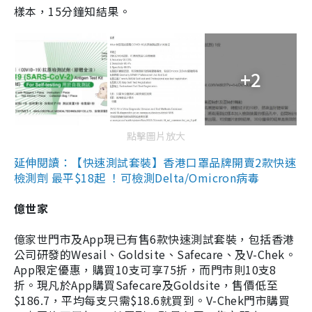
樣本，15分鐘知結果。
+2
點擊圖片放大
延伸閱讀：【快速測試套裝】香港口罩品牌開賣2款快速
檢測劑 最平$18起 ！可檢測Delta/Omicron病毒
億世家
億家世門市及App現已有售6款快速測試套裝，包括香港
公司研發的Wesail、Goldsite、Safecare、及V-Chek。
App限定優惠，購買10支可享75折，而門市則10支8
折。現凡於App購買Safecare及Goldsite，售價低至
$186.7，平均每支只需$18.6就買到。V-Chek門市購買