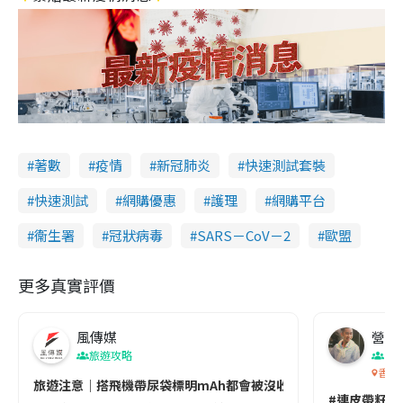
著數
疫情
新冠肺炎
快速測試套裝
快速測試
網購優惠
護理
網購平台
衞生署
冠狀病毒
SARS－CoV－2
歐盟
更多真實評價
風傳媒
營養教
旅遊攻略
生
香港
旅遊注意｜搭飛機帶尿袋標明mAh都會被沒收😱出發前切記檢查「1
#連皮帶籽都