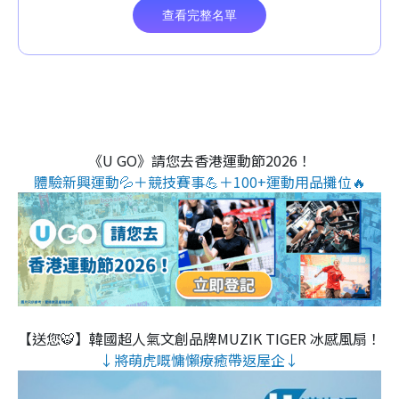
《U GO》請您去香港運動節2026！
體驗新興運動💦＋競技賽事💪＋100+運動用品攤位🔥
【送您🐯】韓國超人氣文創品牌MUZIK TIGER 冰感風扇！
↓將萌虎嘅慵懶療癒帶返屋企↓