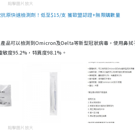
點擊圖片放大
3款抗原快速檢測劑！低至$15/支 獲歐盟認證+無限購數量
品可以檢測到Omicron及Delta等新型冠狀病毒，使用鼻拭
度95.2%，特異度98.1%。
點擊圖片放大