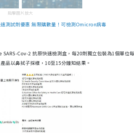
點擊圖片放大
測試劑優惠 無限購數量！可檢測Omicron病毒
are SARS-Cov-2 抗原快速檢測盒，每20劑獨立包裝為1個單位
5。產品以鼻拭子採樣，10至15分鐘知結果。