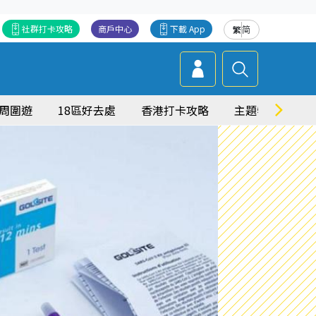
社群打卡攻略
商戶中心
下載 App
繁
简
周圍遊
18區好去處
香港打卡攻略
主題特集