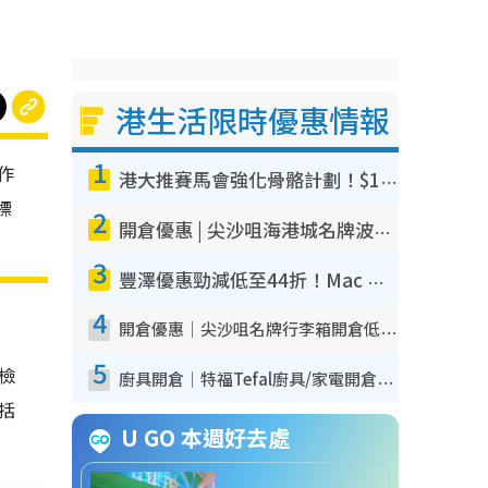
港生活限時優惠情報
1
作
港大推賽馬會強化骨骼計劃！$100骨質密度X光檢查 完成免費運動訓練送超市禮券！附參加資格
標
2
開倉優惠 | 尖沙咀海港城名牌波鞋開倉低至1折！On鞋$899起／Joy&Peace鞋履$98起
3
豐澤優惠勁減低至44折！Mac mini/iPhone17Pro大減價！廚房家電$220起
4
開倉優惠｜尖沙咀名牌行李箱開倉低至4折！一連5日 American Tourister/ace./Hallmark $200起！
5
我檢
廚具開倉｜特福Tefal廚具/家電開倉低至3折！$220起買平底鍋/炒鑊/湯煲！電飯煲/吸塵機/燙斗$418起
包括
U GO 本週好去處