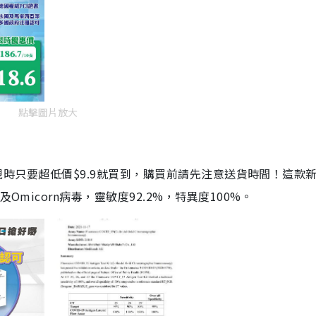
點擊圖片放大
劑，現時只要超低價$9.9就買到，購買前請先注意送貨時間！這款
Omicorn病毒，靈敏度92.2%，特異度100%。