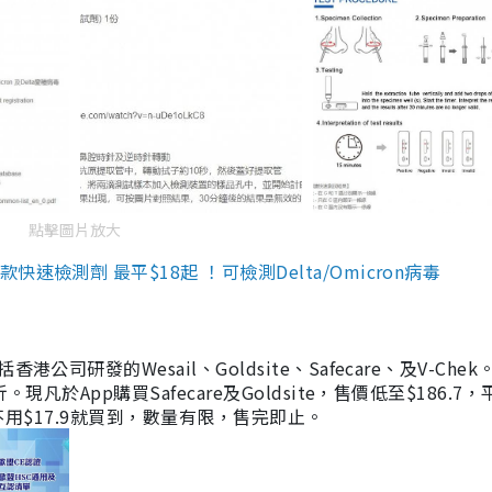
點擊圖片放大
檢測劑 最平$18起 ！可檢測Delta/Omicron病毒
研發的Wesail、Goldsite、Safecare、及V-Chek。
凡於App購買Safecare及Goldsite，售價低至$186.7
均不用$17.9就買到，數量有限，售完即止。