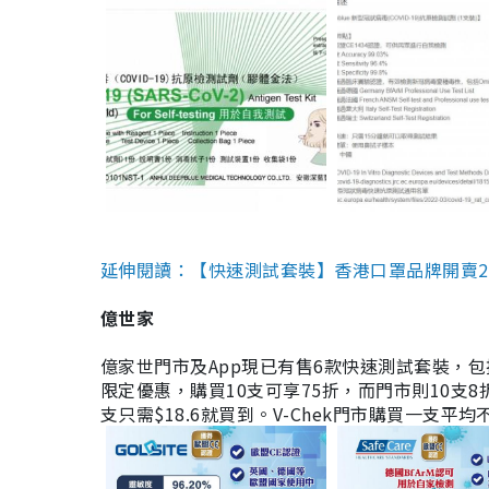
延伸閱讀：【快速測試套裝】香港口罩品牌開賣2款快速
億世家
億家世門市及App現已有售6款快速測試套裝，包括香港公司
限定優惠，購買10支可享75折，而門市則10支8折。現
支只需$18.6就買到。V-Chek門市購買一支平