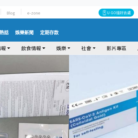
Blog
e-zone
U GO搵好去處
熱話
娛樂新聞
定期存款
情報
飲食情報
娛樂
社會
影片專區