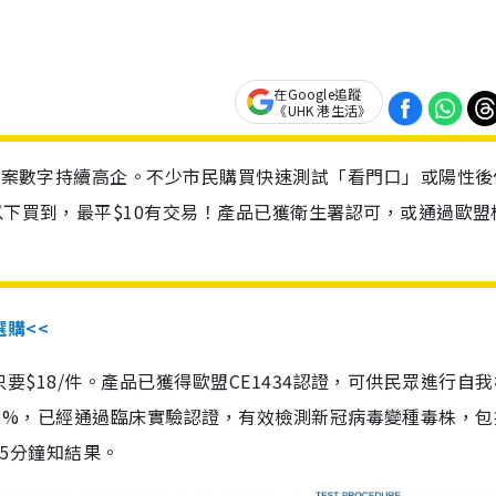
在Google追蹤
《UHK 港生活》
診個案數字持續高企。不少市民購買快速測試「看門口」或陽性後
以下買到，最平$10有交易！產品已獲衛生署認可，或通過歐盟
選購<<
惠價只要$18/件。產品已獲得歐盟CE1434認證，可供民眾進行自
性99.8%，已經通過臨床實驗認證，有效檢測新冠病毒變種毒株，
，15分鐘知結果。