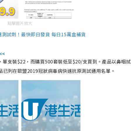
點擊圖片放大
速測試劑！最快即日發貨 每日15萬盒補貨
<<
，單支裝$22，而購買500套裝低至$20/支買到。產品以鼻咽
品已列在歐盟2019冠狀病毒病快速抗原測試通用名單。