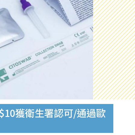
$10獲衛生署認可/通過歐