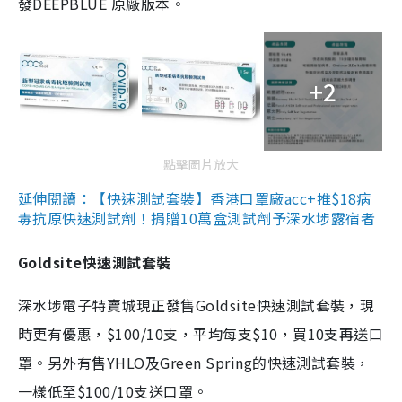
發DEEPBLUE 原廠版本。
+2
點擊圖片放大
延伸閱讀：【快速測試套裝】香港口罩廠acc+推$18病
毒抗原快速測試劑！捐贈10萬盒測試劑予深水埗露宿者
Goldsite快速測試套裝
深水埗電子特賣城現正發售Goldsite快速測試套裝，現
時更有優惠，$100/10支，平均每支$10，買10支再送口
罩。另外有售YHLO及Green Spring的快速測試套裝，
一樣低至$100/10支送口罩。