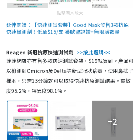
點擊圖片放大
延伸閱讀：【快速測試套裝】Good Mask發售3款抗原
快速檢測劑！低至$15/支 獲歐盟認證+無限購數量
Reagen 新冠抗原快速測試劑
>>按此選購<<
莎莎網店亦有售多款快速測試套裝，$19就買到。產品可
以檢測到Omicron及Delta等新型冠狀病毒，使用鼻拭子
樣本，只需15分鐘就可以取得快速抗原測試結果。靈敏
度95.2%，特異度98.1%。
+2