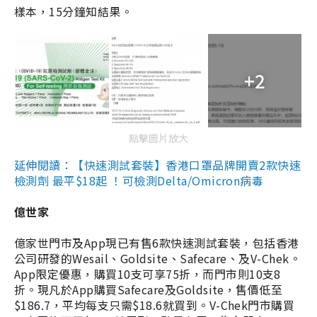
樣本，15分鐘知結果。
+2
點擊圖片放大
延伸閱讀：【快速測試套裝】香港口罩品牌開賣2款快速
檢測劑 最平$18起 ！可檢測Delta/Omicron病毒
億世家
億家世門市及App現已有售6款快速測試套裝，包括香港
公司研發的Wesail、Goldsite、Safecare、及V-Chek。
App限定優惠，購買10支可享75折，而門市則10支8
折。現凡於App購買Safecare及Goldsite，售價低至
$186.7，平均每支只需$18.6就買到。V-Chek門市購買