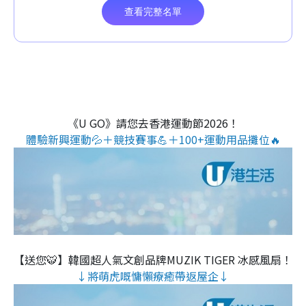
《U GO》請您去香港運動節2026！
體驗新興運動💦＋競技賽事💪＋100+運動用品攤位🔥
【送您🐯】韓國超人氣文創品牌MUZIK TIGER 冰感風扇！
↓將萌虎嘅慵懶療癒帶返屋企↓