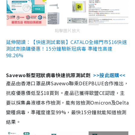
點擊圖片放大
延伸閱讀：【快速測試套裝】CATALO全線門市$16快速
測試劑換購優惠！15分鐘驗新冠病毒 準確性高達
98.26%
Savewo新型冠狀病毒快速抗原測試劑
>>按此選購<<
產品由香港口罩品牌Savewo聯乘DEEPBLUE合作推出，
抗疫優惠價低至$18買到。產品已獲得歐盟CE認證，主
要以採集鼻液樣本作檢測，能有效檢測Omicron及Delta
變種病毒，準確度達至99%，最快15分鐘就能知道檢測
結果。