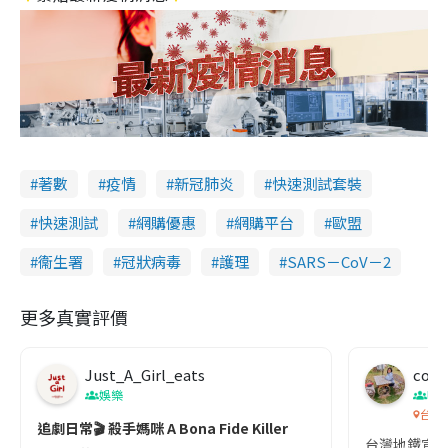
著數
疫情
新冠肺炎
快速測試套裝
快速測試
網購優惠
網購平台
歐盟
衞生署
冠狀病毒
護理
SARS－CoV－2
更多真實評價
Just_A_Girl_eats
co c
娛樂
吹
台灣
追劇日常🎬 殺手媽咪 A Bona Fide Killer
台灣地鐵宣