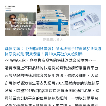
點擊圖片放大
延伸閱讀：【快速測試套裝】深水埗電子特賣城$15快速
抗原測試劑 現貨發售！買10支再送3支檢測棒
<< 提提大家，各零售商發售的快速測試套裝規格不一，
購買市面上不同品牌的快速測試套裝前請留意售賣平台
及該品牌的快速測試套裝使用方法、條款及細則，大家
亦可參考香港衞生署表列認可2019冠狀病毒病快速抗原
測試、歐盟2019冠狀病毒病快速抗原測試通用名單，購
買前留意訂購平台的使用條款及細則，一切以訂購平台
公佈的價錢為準。數量有限，售完即止；所有優惠細則