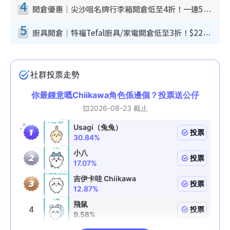
4
開倉優惠｜尖沙咀名牌行李箱開倉低至4折！一連5日 American Tourister/ace./Hallmark $200起！
5
廚具開倉｜特福Tefal廚具/家電開倉低至3折！$220起買平底鍋/炒鑊/湯煲！電飯煲/吸塵機/燙斗$418起