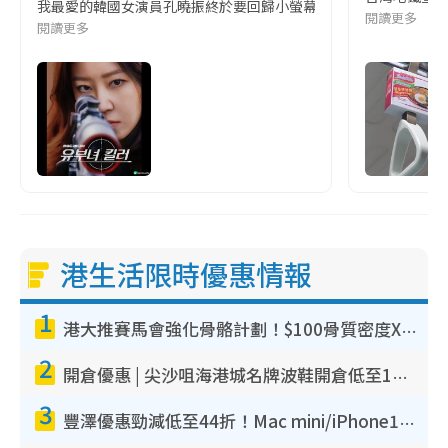
我最愛的韓國女演員孔曉振終於要回歸小螢幕啦!這次的劇本改編自同名
閱讀更多
閱讀更多
港生活限時優惠情報
1
港大推賽馬會強化骨骼計劃！$100骨質密度X光檢查 完成免費運動訓練送超市禮券！附參加資格
2
開倉優惠 | 尖沙咀海港城名牌波鞋開倉低至1折！On鞋$899起／Joy&Peace鞋履$98起
3
豐澤優惠勁減低至44折！Mac mini/iPhone17Pro大減價！廚房家電$220起