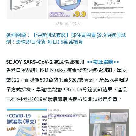
點擊圖片放大
延伸閱讀：【快速測試套裝】鄰住買開賣$9.9快速測試
劑！最快即日發貨 每日15萬盒補貨
SEJOY SARS-CoV-2 抗原快速檢測
>>按此選購<<
香港口罩品牌HK-M Mask抗疫價發售快速檢測劑，單支
裝$22，而購買500套裝低至$20/支買到。產品以鼻咽拭
子方式採樣，準確性高達99%，15分鐘就知結果。產品
已列在歐盟2019冠狀病毒病快速抗原測試通用名單。