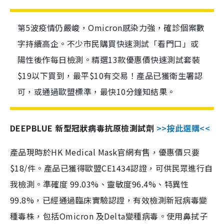
第5波疫情仍嚴峻，Omicron感染力強，確診個案數
字持續高企。不少市民購買快速測試「看門口」或
陽性後作每日檢測。精選13款優惠價快速測試套裝
$19以下買到，最平$10有交易！產品已獲衛生署認
可，或通過歐盟標準，最快10分鐘知結果。
DEEPBLUE 新型冠狀病毒抗原檢測試劑
>>按此選購<<
產品現時於HK Medical Mask官網有售，優惠價只要
$18/件。產品已獲得歐盟CE1434認證，可供民眾進行自
我檢測。準確度 99.03%、靈敏度96.4%、特異性
99.8%，已經通過臨床實驗認證，有效檢測新冠病毒變
種毒株，包括Omicron 及Delta變種病毒。使用鼻拭子