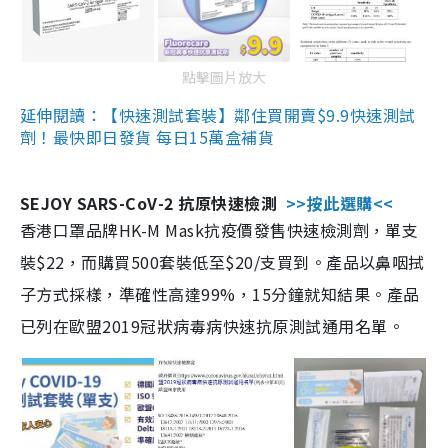
點擊圖片放大
延伸閱讀：【快速測試套裝】鄰住買開賣$9.9快速測試
劑！最快即日發貨 每日15萬盒補貨
SEJOY SARS-CoV-2 抗原快速檢測
>>按此選購<<
香港口罩品牌HK-M Mask抗疫價發售快速檢測劑，單支
裝$22，而購買500套裝低至$20/支買到。產品以鼻咽拭
子方式採樣，準確性高達99%，15分鐘就知結果。產品
已列在歐盟2019冠狀病毒病快速抗原測試通用名單。