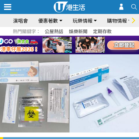
演唱會
優惠著數
玩樂情報
購物情報
熱門關鍵字：
公屋熱話
娛樂新聞
定期存款