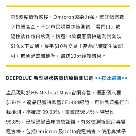
第5波疫情仍嚴峻，Omicron感染力強，確診個案數
字持續高企。不少市民購買快速測試「看門口」或
陽性後作每日檢測。精選13款優惠價快速測試套裝
$19以下買到，最平$10有交易！產品已獲衛生署認
可，或通過歐盟標準，最快10分鐘知結果。
DEEPBLUE 新型冠狀病毒抗原檢測試劑
>>按此選購<<
產品現時於HK Medical Mask官網有售，優惠價只要
$18/件。產品已獲得歐盟CE1434認證，可供民眾進行自
我檢測。準確度 99.03%、靈敏度96.4%、特異性
99.8%，已經通過臨床實驗認證，有效檢測新冠病毒變
種毒株，包括Omicron 及Delta變種病毒。使用鼻拭子