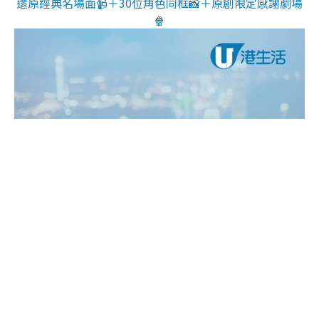
還原經典名場面📹＋30位角色同框📸＋原創限定感謝劇場
🍿