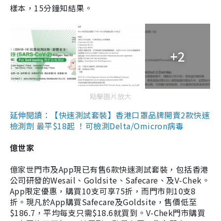
樣本，15分鐘知結果。
+2
點擊圖片放大
延伸閱讀：【快速測試套裝】香港口罩品牌開賣2款快速
檢測劑 最平$18起 ！可檢測Delta/Omicron病毒
億世家
億家世門市及App現已有售6款快速測試套裝，包括香港
公司研發的Wesail、Goldsite、Safecare、及V-Chek。
App限定優惠，購買10支可享75折，而門市則10支8
折。現凡於App購買Safecare及Goldsite，售價低至
$186.7，平均每支只需$18.6就買到。V-Chek門市購買