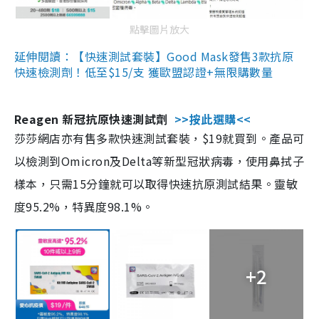
點擊圖片放大
延伸閱讀：【快速測試套裝】Good Mask發售3款抗原
快速檢測劑！低至$15/支 獲歐盟認證+無限購數量
Reagen 新冠抗原快速測試劑
>>按此選購<<
莎莎網店亦有售多款快速測試套裝，$19就買到。產品可
以檢測到Omicron及Delta等新型冠狀病毒，使用鼻拭子
樣本，只需15分鐘就可以取得快速抗原測試結果。靈敏
度95.2%，特異度98.1%。
+2