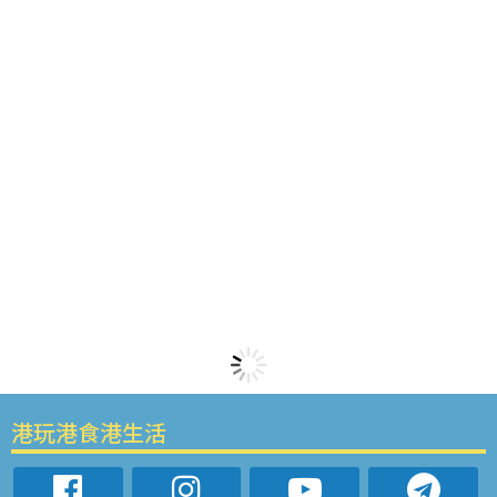
港玩港食港生活