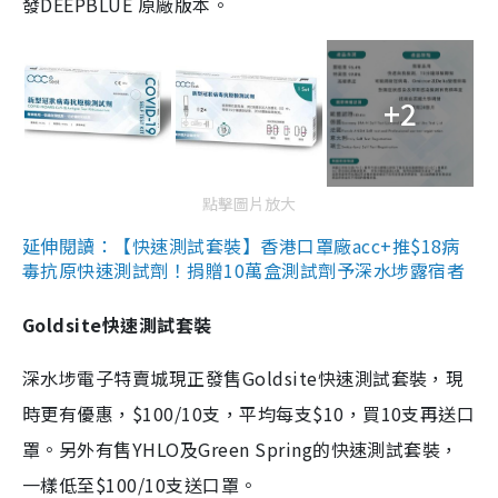
發DEEPBLUE 原廠版本。
+2
點擊圖片放大
延伸閱讀：【快速測試套裝】香港口罩廠acc+推$18病
毒抗原快速測試劑！捐贈10萬盒測試劑予深水埗露宿者
Goldsite快速測試套裝
深水埗電子特賣城現正發售Goldsite快速測試套裝，現
時更有優惠，$100/10支，平均每支$10，買10支再送口
罩。另外有售YHLO及Green Spring的快速測試套裝，
一樣低至$100/10支送口罩。