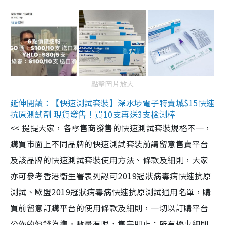
點擊圖片放大
延伸閱讀：【快速測試套裝】深水埗電子特賣城$15快速
抗原測試劑 現貨發售！買10支再送3支檢測棒
<< 提提大家，各零售商發售的快速測試套裝規格不一，
購買市面上不同品牌的快速測試套裝前請留意售賣平台
及該品牌的快速測試套裝使用方法、條款及細則，大家
亦可參考香港衞生署表列認可2019冠狀病毒病快速抗原
測試、歐盟2019冠狀病毒病快速抗原測試通用名單，購
買前留意訂購平台的使用條款及細則，一切以訂購平台
公佈的價錢為準。數量有限，售完即止；所有優惠細則