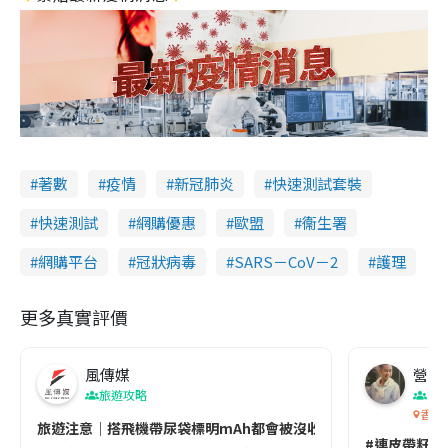
著數
疫情
新冠肺炎
快速測試套裝
快速測試
網購優惠
歐盟
衞生署
網購平台
冠狀病毒
SARS－CoV－2
護理
更多真實評價
風傳媒
營養教
旅遊攻略
生
香港
旅遊注意｜搭飛機帶尿袋標明mAh都會被沒收😱出發前切記檢查「1
#連皮帶籽都