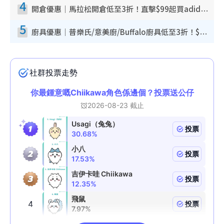
4
開倉優惠｜馬拉松開倉低至3折！直擊$99起買adidas／New Balance／Puma鞋款 STANLEY保溫杯劈價至$119起
5
廚具優惠｜普樂氏/意美廚/Buffalo廚具低至3折！$89起買煎鍋／炒鑊／個人鍋 同場小家電激減至$99起