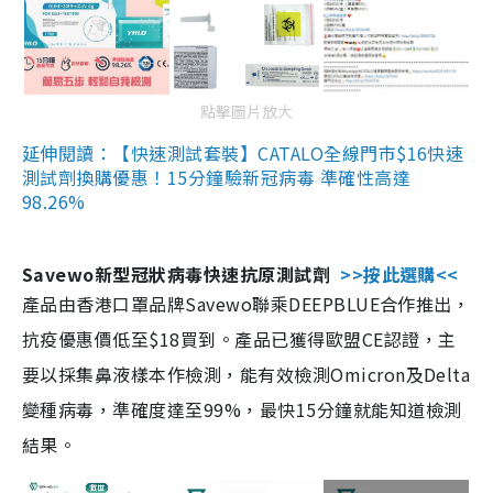
點擊圖片放大
延伸閱讀：【快速測試套裝】CATALO全線門市$16快速
測試劑換購優惠！15分鐘驗新冠病毒 準確性高達
98.26%
Savewo新型冠狀病毒快速抗原測試劑
>>按此選購<<
產品由香港口罩品牌Savewo聯乘DEEPBLUE合作推出，
抗疫優惠價低至$18買到。產品已獲得歐盟CE認證，主
要以採集鼻液樣本作檢測，能有效檢測Omicron及Delta
變種病毒，準確度達至99%，最快15分鐘就能知道檢測
結果。