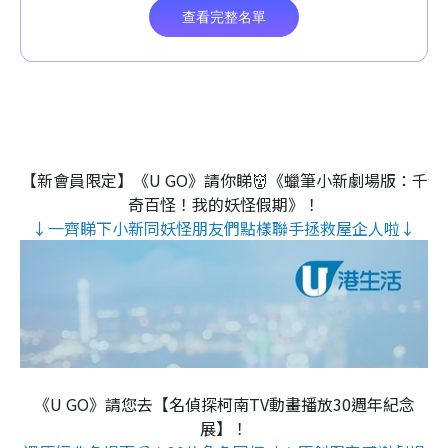
【新會員限定】《U GO》請你睇👹《蠟筆小新劇場版：千
奇百怪！我的妖怪假期》！
↓一齊睇下小新同妖怪朋友們點樣聯手拯救屋企人啦↓
《U GO》請您去【名偵探柯南TV動畫播放30週年紀念
展】！