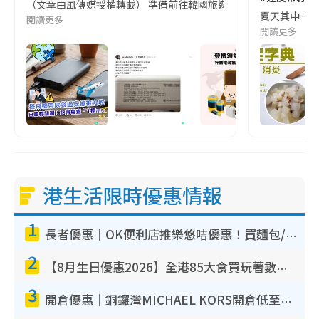
（文章由風傳媒授權轉載） 準備前往韓國旅遊的民眾，近期要特別留
夏天其中一種時
閱讀更多
閱讀更多
港生活限時優惠情報
1
長者優惠｜OK便利店推樂悠咭優惠！買麵包/牛奶/保健品拍卡即減
2
【8月生日優惠2026】全港85大食買玩著數攻略 自助餐/火鍋放題同行免費＋誠品/DONKI送現金券
3
開倉優惠｜銅鑼灣MICHAEL KORS開倉低至17折！直擊$500起買手袋/銀包/鞋款 必買經典Jet Set系列