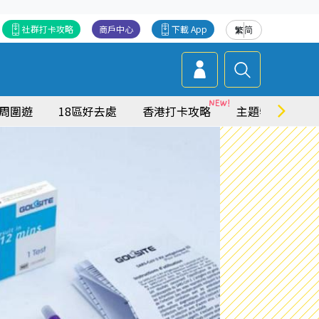
社群打卡攻略
商戶中心
下載 App
繁
简
周圍遊
18區好去處
香港打卡攻略
主題特集