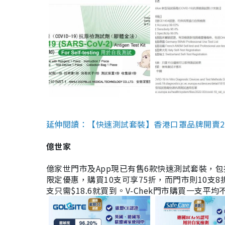
延伸閱讀：【快速測試套裝】香港口罩品牌開賣2款快速
億世家
億家世門市及App現已有售6款快速測試套裝，包括香港公司
限定優惠，購買10支可享75折，而門市則10支8折。現
支只需$18.6就買到。V-Chek門市購買一支平