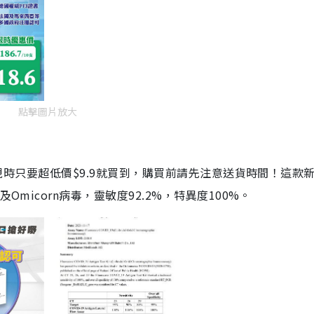
點擊圖片放大
劑，現時只要超低價$9.9就買到，購買前請先注意送貨時間！這款
Omicorn病毒，靈敏度92.2%，特異度100%。