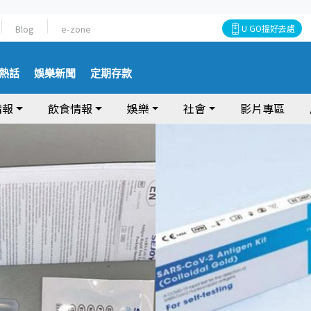
Blog
e-zone
U GO搵好去處
熱話
娛樂新聞
定期存款
情報
飲食情報
娛樂
社會
影片專區