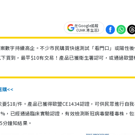
在Google追蹤
《UHK 港生活》
診個案數字持續高企。不少市民購買快速測試「看門口」或陽性後
以下買到，最平$10有交易！產品已獲衛生署認可，或通過歐盟
選購<<
惠價只要$18/件。產品已獲得歐盟CE1434認證，可供民眾進行自
性99.8%，已經通過臨床實驗認證，有效檢測新冠病毒變種毒株，
，15分鐘知結果。