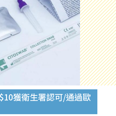
$10獲衛生署認可/通過歐