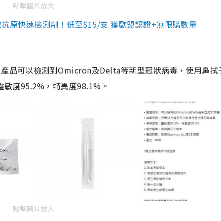
點擊圖片放大
3款抗原快速檢測劑！低至$15/支 獲歐盟認證+無限購數量
品可以檢測到Omicron及Delta等新型冠狀病毒，使用鼻拭
度95.2%，特異度98.1%。
點擊圖片放大