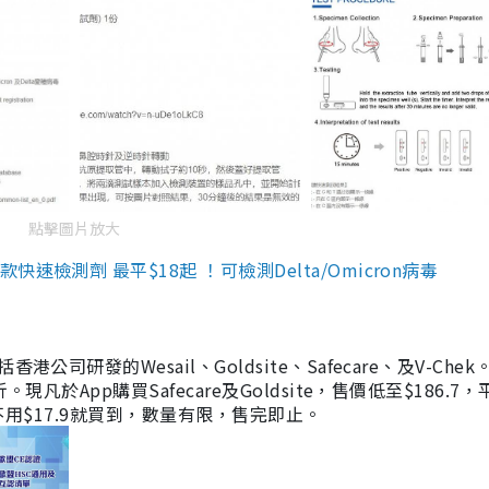
點擊圖片放大
檢測劑 最平$18起 ！可檢測Delta/Omicron病毒
研發的Wesail、Goldsite、Safecare、及V-Chek。
凡於App購買Safecare及Goldsite，售價低至$186.7
均不用$17.9就買到，數量有限，售完即止。