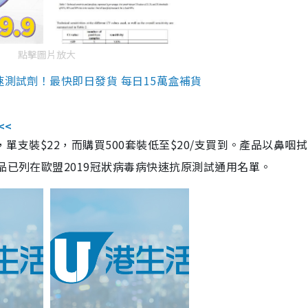
點擊圖片放大
速測試劑！最快即日發貨 每日15萬盒補貨
<<
，單支裝$22，而購買500套裝低至$20/支買到。產品以鼻咽
品已列在歐盟2019冠狀病毒病快速抗原測試通用名單。