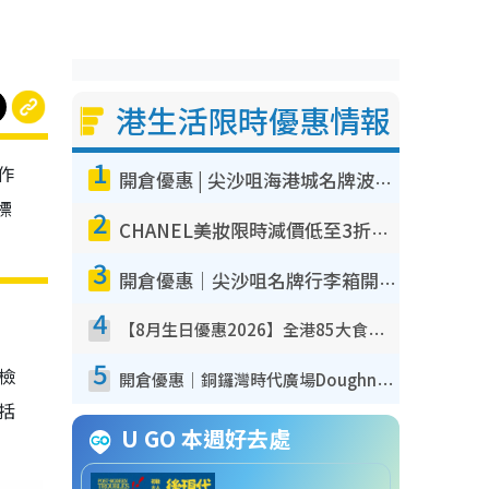
港生活限時優惠情報
1
作
開倉優惠 | 尖沙咀海港城名牌波鞋開倉低至1折！On鞋$899起／Joy&Peace鞋履$98起
標
2
CHANEL美妝限時減價低至3折！人氣粉底/唇膏/精華液低至$275！COCO香水都有平
3
開倉優惠｜尖沙咀名牌行李箱開倉低至4折！一連5日 American Tourister/ace./Hallmark $200起！
4
【8月生日優惠2026】全港85大食買玩著數攻略 自助餐/火鍋放題同行免費＋誠品/DONKI送現金券
5
我檢
開倉優惠｜銅鑼灣時代廣場Doughnut/Campo Marzio開倉低至1折！背囊、書包、手袋劈價$200起
包括
U GO 本週好去處