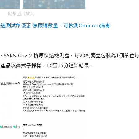
點擊圖片放大
測試劑優惠 無限購數量！可檢測Omicron病毒
are SARS-Cov-2 抗原快速檢測盒，每20劑獨立包裝為1個單位
5。產品以鼻拭子採樣，10至15分鐘知結果。