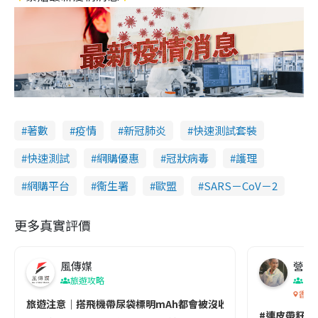
著數
疫情
新冠肺炎
快速測試套裝
快速測試
網購優惠
冠狀病毒
護理
網購平台
衞生署
歐盟
SARS－CoV－2
更多真實評價
風傳媒
營養教
旅遊攻略
生
香港
旅遊注意｜搭飛機帶尿袋標明mAh都會被沒收😱出發前切記檢查「1
#連皮帶籽都