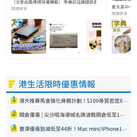
（文章由風傳媒授權轉載） 準備前往韓國旅遊的民眾，近期要特別留
夏天其中一種時
閱讀更多
閱讀更多
港生活限時優惠情報
1
港大推賽馬會強化骨骼計劃！$100骨質密度X光檢查 完成免費運動訓練送超市禮券！附參加資格
2
開倉優惠 | 尖沙咀海港城名牌波鞋開倉低至1折！On鞋$899起／Joy&Peace鞋履$98起
3
豐澤優惠勁減低至44折！Mac mini/iPhone17Pro大減價！廚房家電$220起