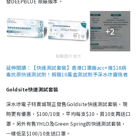
發DEEPBLUE 原廠版本。
+2
點擊圖片放大
延伸閱讀：【快速測試套裝】香港口罩廠acc+推$18病
毒抗原快速測試劑！捐贈10萬盒測試劑予深水埗露宿者
Goldsite快速測試套裝
深水埗電子特賣城現正發售Goldsite快速測試套裝，現
時更有優惠，$100/10支，平均每支$10，買10支再送口
罩。另外有售YHLO及Green Spring的快速測試套裝，
一樣低至$100/10支送口罩。