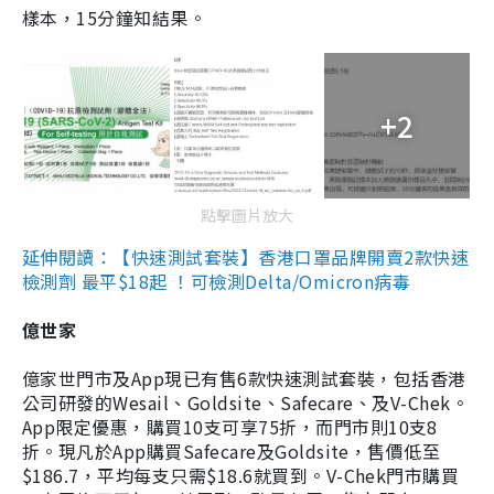
樣本，15分鐘知結果。
+2
點擊圖片放大
延伸閱讀：【快速測試套裝】香港口罩品牌開賣2款快速
檢測劑 最平$18起 ！可檢測Delta/Omicron病毒
億世家
億家世門市及App現已有售6款快速測試套裝，包括香港
公司研發的Wesail、Goldsite、Safecare、及V-Chek。
App限定優惠，購買10支可享75折，而門市則10支8
折。現凡於App購買Safecare及Goldsite，售價低至
$186.7，平均每支只需$18.6就買到。V-Chek門市購買