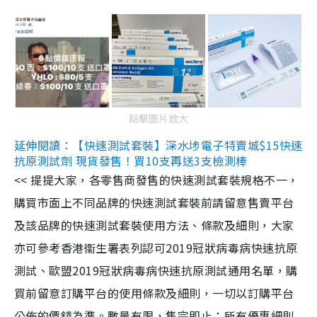
點擊圖片放大
延伸閱讀：【快速測試套裝】深水埗電子特賣城$15快速
抗原測試劑 現貨發售！買10支再送3支檢測棒
<< 提提大家，各零售商發售的快速測試套裝規格不一，
購買市面上不同品牌的快速測試套裝前請留意售賣平台
及該品牌的快速測試套裝使用方法、條款及細則，大家
亦可參考香港衞生署表列認可2019冠狀病毒病快速抗原
測試、歐盟2019冠狀病毒病快速抗原測試通用名單，購
買前留意訂購平台的使用條款及細則，一切以訂購平台
公佈的價錢為準。數量有限，售完即止；所有優惠細則