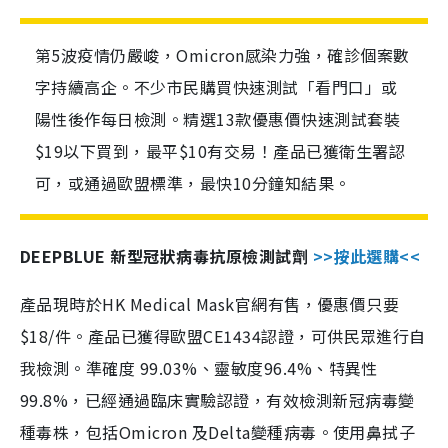
第5波疫情仍嚴峻，Omicron感染力強，確診個案數
字持續高企。不少市民購買快速測試「看門口」或
陽性後作每日檢測。精選13款優惠價快速測試套裝
$19以下買到，最平$10有交易！產品已獲衛生署認
可，或通過歐盟標準，最快10分鐘知結果。
DEEPBLUE 新型冠狀病毒抗原檢測試劑
>>按此選購<<
產品現時於HK Medical Mask官網有售，優惠價只要
$18/件。產品已獲得歐盟CE1434認證，可供民眾進行自
我檢測。準確度 99.03%、靈敏度96.4%、特異性
99.8%，已經通過臨床實驗認證，有效檢測新冠病毒變
種毒株，包括Omicron 及Delta變種病毒。使用鼻拭子