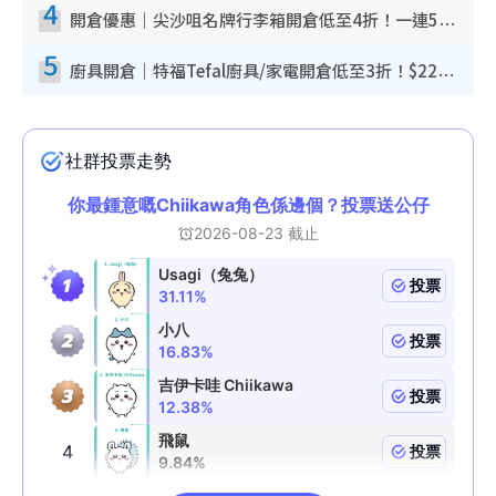
4
開倉優惠｜尖沙咀名牌行李箱開倉低至4折！一連5日 American Tourister/ace./Hallmark $200起！
5
廚具開倉｜特福Tefal廚具/家電開倉低至3折！$220起買平底鍋/炒鑊/湯煲！電飯煲/吸塵機/燙斗$418起