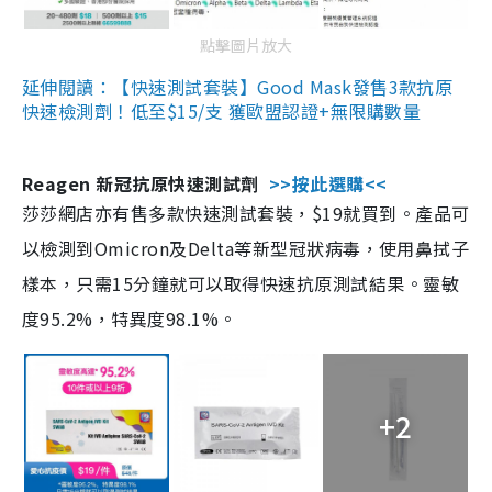
點擊圖片放大
延伸閱讀：【快速測試套裝】Good Mask發售3款抗原
快速檢測劑！低至$15/支 獲歐盟認證+無限購數量
Reagen 新冠抗原快速測試劑
>>按此選購<<
莎莎網店亦有售多款快速測試套裝，$19就買到。產品可
以檢測到Omicron及Delta等新型冠狀病毒，使用鼻拭子
樣本，只需15分鐘就可以取得快速抗原測試結果。靈敏
度95.2%，特異度98.1%。
+2