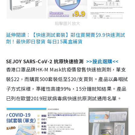
點擊圖片放大
延伸閱讀：【快速測試套裝】鄰住買開賣$9.9快速測試
劑！最快即日發貨 每日15萬盒補貨
SEJOY SARS-CoV-2 抗原快速檢測
>>按此選購<<
香港口罩品牌HK-M Mask抗疫價發售快速檢測劑，單支
裝$22，而購買500套裝低至$20/支買到。產品以鼻咽拭
子方式採樣，準確性高達99%，15分鐘就知結果。產品
已列在歐盟2019冠狀病毒病快速抗原測試通用名單。