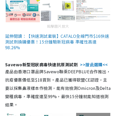
點擊圖片放大
延伸閱讀：【快速測試套裝】CATALO全線門市$16快速
測試劑換購優惠！15分鐘驗新冠病毒 準確性高達
98.26%
Savewo新型冠狀病毒快速抗原測試劑
>>按此選購<<
產品由香港口罩品牌Savewo聯乘DEEPBLUE合作推出，
抗疫優惠價低至$18買到。產品已獲得歐盟CE認證，主
要以採集鼻液樣本作檢測，能有效檢測Omicron及Delta
變種病毒，準確度達至99%，最快15分鐘就能知道檢測
結果。