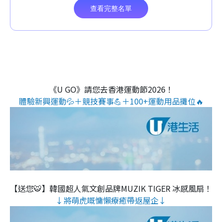
《U GO》請您去香港運動節2026！
體驗新興運動💦＋競技賽事💪＋100+運動用品攤位🔥
【送您🐯】韓國超人氣文創品牌MUZIK TIGER 冰感風扇！
↓將萌虎嘅慵懶療癒帶返屋企↓