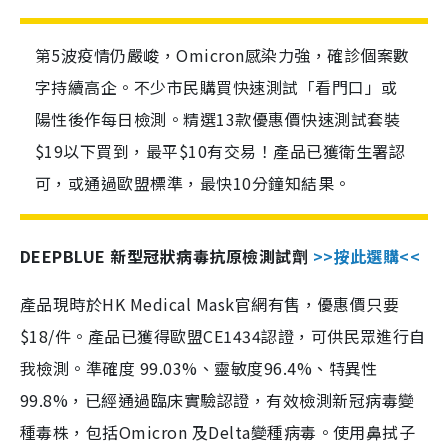
第5波疫情仍嚴峻，Omicron感染力強，確診個案數
字持續高企。不少市民購買快速測試「看門口」或
陽性後作每日檢測。精選13款優惠價快速測試套裝
$19以下買到，最平$10有交易！產品已獲衛生署認
可，或通過歐盟標準，最快10分鐘知結果。
DEEPBLUE 新型冠狀病毒抗原檢測試劑
>>按此選購<<
產品現時於HK Medical Mask官網有售，優惠價只要
$18/件。產品已獲得歐盟CE1434認證，可供民眾進行自
我檢測。準確度 99.03%、靈敏度96.4%、特異性
99.8%，已經通過臨床實驗認證，有效檢測新冠病毒變
種毒株，包括Omicron 及Delta變種病毒。使用鼻拭子