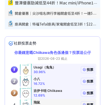
3
豐澤優惠勁減低至44折！Mac mini/iPhone17Pro大減價！廚房家電$220起
4
開倉優惠｜尖沙咀名牌行李箱開倉低至4折！一連5日 American Tourister/ace./Hallmark $200起！
5
廚具開倉｜特福Tefal廚具/家電開倉低至3折！$220起買平底鍋/炒鑊/湯煲！電飯煲/吸塵機/燙斗$418起