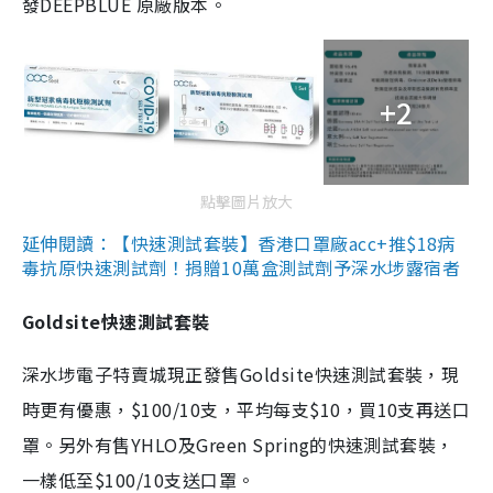
發DEEPBLUE 原廠版本。
+2
點擊圖片放大
延伸閱讀：【快速測試套裝】香港口罩廠acc+推$18病
毒抗原快速測試劑！捐贈10萬盒測試劑予深水埗露宿者
Goldsite快速測試套裝
深水埗電子特賣城現正發售Goldsite快速測試套裝，現
時更有優惠，$100/10支，平均每支$10，買10支再送口
罩。另外有售YHLO及Green Spring的快速測試套裝，
一樣低至$100/10支送口罩。