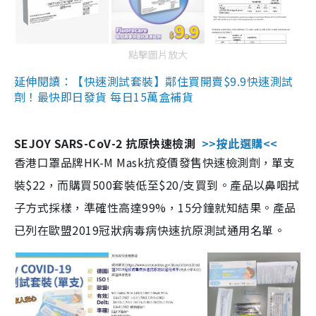
點擊圖片放大
延伸閱讀：【快速測試套裝】鄰住買開賣$9.9快速測試
劑！最快即日發貨 每日15萬盒補貨
SEJOY SARS-CoV-2 抗原快速檢測
>>按此選購<<
香港口罩品牌HK-M Mask抗疫價發售快速檢測劑，單支
裝$22，而購買500套裝低至$20/支買到。產品以鼻咽拭
子方式採樣，準確性高達99%，15分鐘就知結果。產品
已列在歐盟2019冠狀病毒病快速抗原測試通用名單。