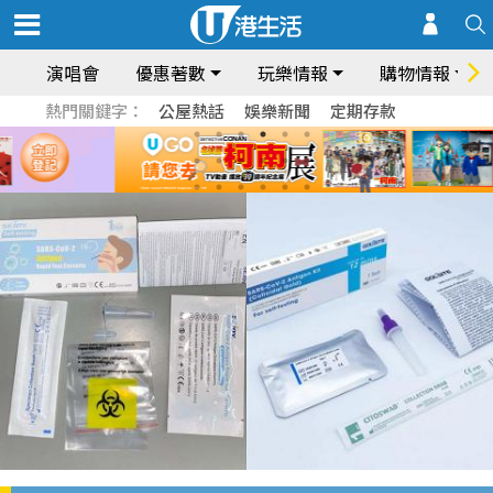
演唱會
優惠著數
玩樂情報
購物情報
熱門關鍵字：
公屋熱話
娛樂新聞
定期存款