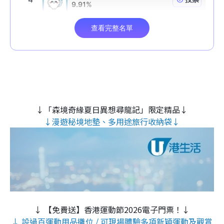
↓「森境奇緣夏日異想尋龍記」限定精品↓
↓漫遊秘境地墊、多用途旅行收納袋↓
↓ 【免費送】香港運動節2026電子門票！↓
↓ 設過百運動用品攤位 / 可現場體驗多項新穎運動及觀賞