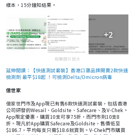
樣本，15分鐘知結果。
+2
點擊圖片放大
延伸閱讀：【快速測試套裝】香港口罩品牌開賣2款快速
檢測劑 最平$18起 ！可檢測Delta/Omicron病毒
億世家
億家世門市及App現已有售6款快速測試套裝，包括香港
公司研發的Wesail、Goldsite、Safecare、及V-Chek。
App限定優惠，購買10支可享75折，而門市則10支8
折。現凡於App購買Safecare及Goldsite，售價低至
$186.7，平均每支只需$18.6就買到。V-Chek門市購買