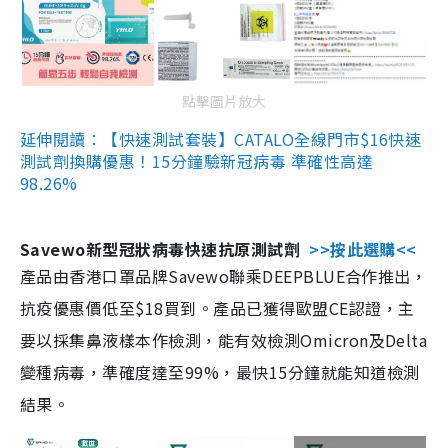
點擊圖片放大
延伸閱讀：【快速測試套裝】CATALO全線門市$16快速
測試劑換購優惠！15分鐘驗新冠病毒 準確性高達
98.26%
Savewo新型冠狀病毒快速抗原測試劑
>>按此選購<<
產品由香港口罩品牌Savewo聯乘DEEPBLUE合作推出，
抗疫優惠價低至$18買到。產品已獲得歐盟CE認證，主
要以採集鼻液樣本作檢測，能有效檢測Omicron及Delta
變種病毒，準確度達至99%，最快15分鐘就能知道檢測
結果。