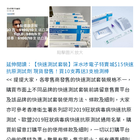
點擊圖片放大
延伸閱讀：【快速測試套裝】深水埗電子特賣城$15快速
抗原測試劑 現貨發售！買10支再送3支檢測棒
<< 提提大家，各零售商發售的快速測試套裝規格不一，
購買市面上不同品牌的快速測試套裝前請留意售賣平台
及該品牌的快速測試套裝使用方法、條款及細則，大家
亦可參考香港衞生署表列認可2019冠狀病毒病快速抗原
測試、歐盟2019冠狀病毒病快速抗原測試通用名單，購
買前留意訂購平台的使用條款及細則，一切以訂購平台
公佈的價錢為準。數量有限，售完即止；所有優惠細則