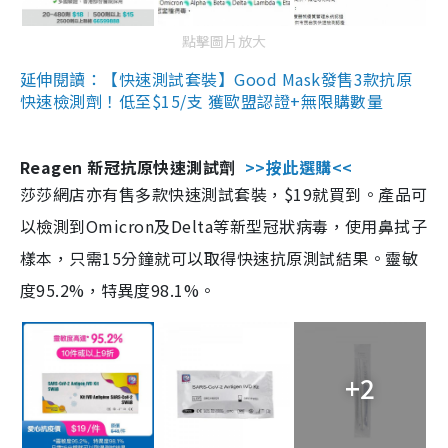
點擊圖片放大
延伸閱讀：【快速測試套裝】Good Mask發售3款抗原
快速檢測劑！低至$15/支 獲歐盟認證+無限購數量
Reagen 新冠抗原快速測試劑
>>按此選購<<
莎莎網店亦有售多款快速測試套裝，$19就買到。產品可
以檢測到Omicron及Delta等新型冠狀病毒，使用鼻拭子
樣本，只需15分鐘就可以取得快速抗原測試結果。靈敏
度95.2%，特異度98.1%。
+2