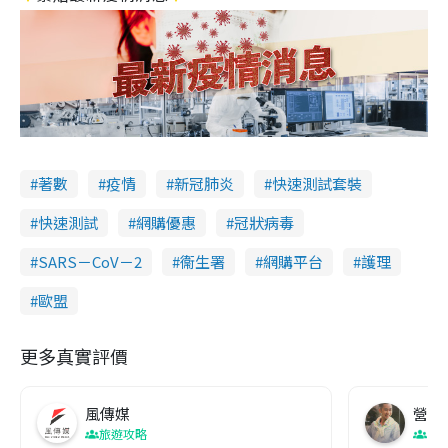
著數
疫情
新冠肺炎
快速測試套裝
快速測試
網購優惠
冠狀病毒
SARS－CoV－2
衞生署
網購平台
護理
歐盟
更多真實評價
風傳媒
營養教
旅遊攻略
生