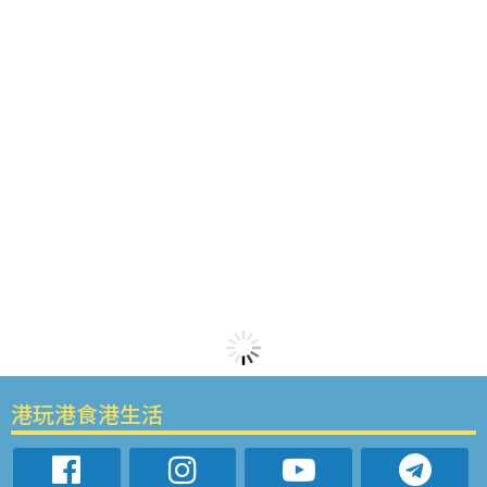
港玩港食港生活