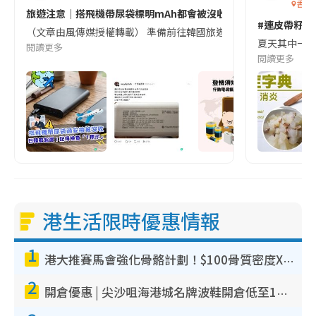
香港
旅遊注意｜搭飛機帶尿袋標明mAh都會被沒收😱出發前切記檢查「1
#連皮帶籽都
（文章由風傳媒授權轉載） 準備前往韓國旅遊的民眾，近期要特別留
夏天其中一種時
閱讀更多
閱讀更多
港生活限時優惠情報
1
港大推賽馬會強化骨骼計劃！$100骨質密度X光檢查 完成免費運動訓練送超市禮券！附參加資格
2
開倉優惠 | 尖沙咀海港城名牌波鞋開倉低至1折！On鞋$899起／Joy&Peace鞋履$98起