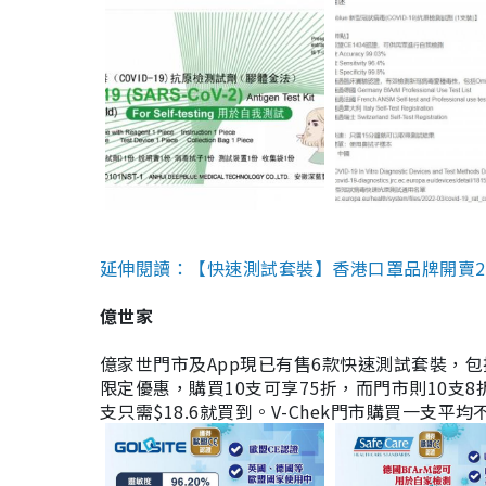
延伸閱讀：【快速測試套裝】香港口罩品牌開賣2款快速
億世家
億家世門市及App現已有售6款快速測試套裝，包括香港公司
限定優惠，購買10支可享75折，而門市則10支8折。現
支只需$18.6就買到。V-Chek門市購買一支平