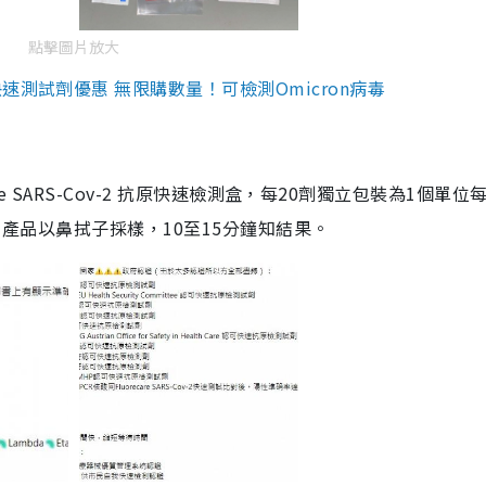
點擊圖片放大
測試劑優惠 無限購數量！可檢測Omicron病毒
are SARS-Cov-2 抗原快速檢測盒，每20劑獨立包裝為1個單位
5。產品以鼻拭子採樣，10至15分鐘知結果。