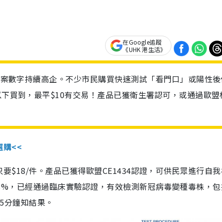
在Google追蹤
《UHK 港生活》
診個案數字持續高企。不少市民購買快速測試「看門口」或陽性後
以下買到，最平$10有交易！產品已獲衛生署認可，或通過歐盟
選購<<
惠價只要$18/件。產品已獲得歐盟CE1434認證，可供民眾進行自
性99.8%，已經通過臨床實驗認證，有效檢測新冠病毒變種毒株，
，15分鐘知結果。