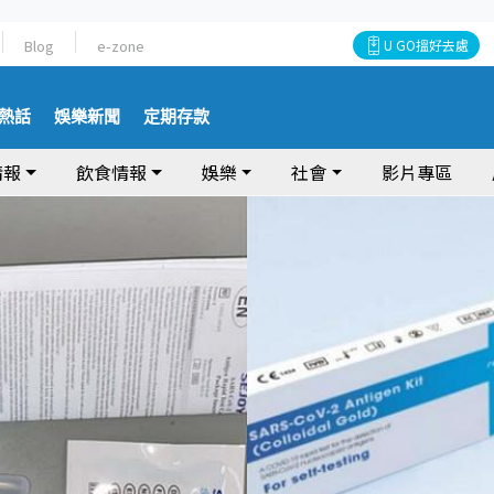
Blog
e-zone
U GO搵好去處
熱話
娛樂新聞
定期存款
情報
飲食情報
娛樂
社會
影片專區