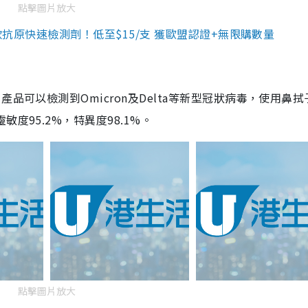
點擊圖片放大
3款抗原快速檢測劑！低至$15/支 獲歐盟認證+無限購數量
品可以檢測到Omicron及Delta等新型冠狀病毒，使用鼻拭
度95.2%，特異度98.1%。
點擊圖片放大