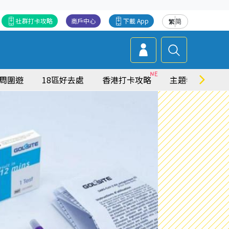
社群打卡攻略
商戶中心
下載 App
繁
简
周圍遊
18區好去處
香港打卡攻略
主題特集