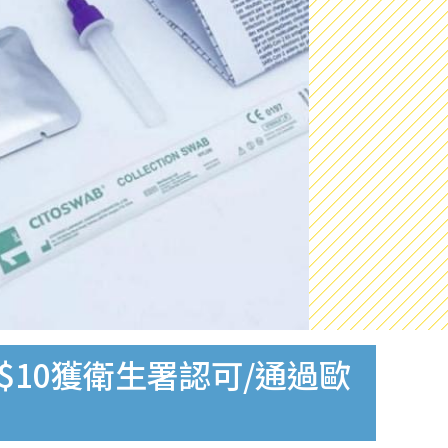
$10獲衛生署認可/通過歐