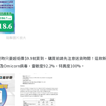
點擊圖片放大
劑，現時只要超低價$9.9就買到，購買前請先注意送貨時間！這款
Omicorn病毒，靈敏度92.2%，特異度100%。