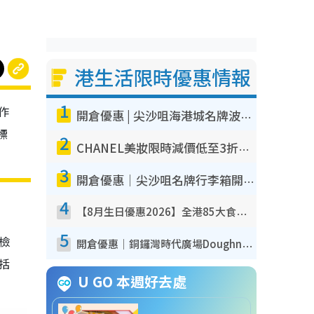
港生活限時優惠情報
1
作
開倉優惠 | 尖沙咀海港城名牌波鞋開倉低至1折！On鞋$899起／Joy&Peace鞋履$98起
標
2
CHANEL美妝限時減價低至3折！人氣粉底/唇膏/精華液低至$275！COCO香水都有平
3
開倉優惠｜尖沙咀名牌行李箱開倉低至4折！一連5日 American Tourister/ace./Hallmark $200起！
4
【8月生日優惠2026】全港85大食買玩著數攻略 自助餐/火鍋放題同行免費＋誠品/DONKI送現金券
5
我檢
開倉優惠｜銅鑼灣時代廣場Doughnut/Campo Marzio開倉低至1折！背囊、書包、手袋劈價$200起
包括
U GO 本週好去處