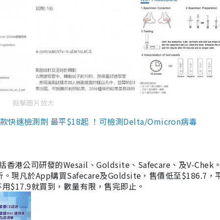
點擊圖片放大
檢測劑 最平$18起 ！可檢測Delta/Omicron病毒
研發的Wesail、Goldsite、Safecare、及V-Chek。
凡於App購買Safecare及Goldsite，售價低至$186.7
均不用$17.9就買到，數量有限，售完即止。