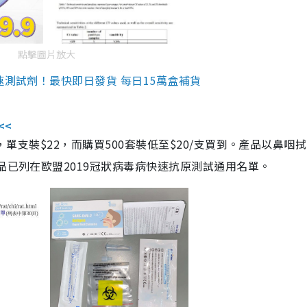
點擊圖片放大
速測試劑！最快即日發貨 每日15萬盒補貨
<<
，單支裝$22，而購買500套裝低至$20/支買到。產品以鼻咽
品已列在歐盟2019冠狀病毒病快速抗原測試通用名單。