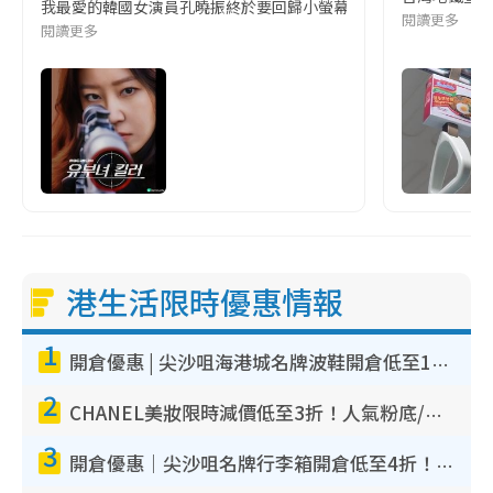
我最愛的韓國女演員孔曉振終於要回歸小螢幕啦!這次的劇本改編自同名
閱讀更多
閱讀更多
港生活限時優惠情報
1
開倉優惠 | 尖沙咀海港城名牌波鞋開倉低至1折！On鞋$899起／Joy&Peace鞋履$98起
2
CHANEL美妝限時減價低至3折！人氣粉底/唇膏/精華液低至$275！COCO香水都有平
3
開倉優惠｜尖沙咀名牌行李箱開倉低至4折！一連5日 American Tourister/ace./Hallmark $200起！