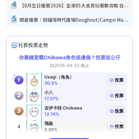
4
【8月生日優惠2026】全港85大食買玩著數攻略 自助餐/火鍋放題同行免費＋誠品/DONKI送現金券
5
開倉優惠｜銅鑼灣時代廣場Doughnut/Campo Marzio開倉低至1折！背囊、書包、手袋劈價$200起