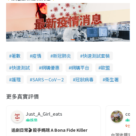
著數
疫情
新冠肺炎
快速測試套裝
快速測試
網購優惠
網購平台
歐盟
護理
SARS－CoV－2
冠狀病毒
衞生署
更多真實評價
Just_A_Girl_eats
co c
娛樂
吹
台灣
追劇日常🎬 殺手媽咪 A Bona Fide Killer
台灣地鐵宣