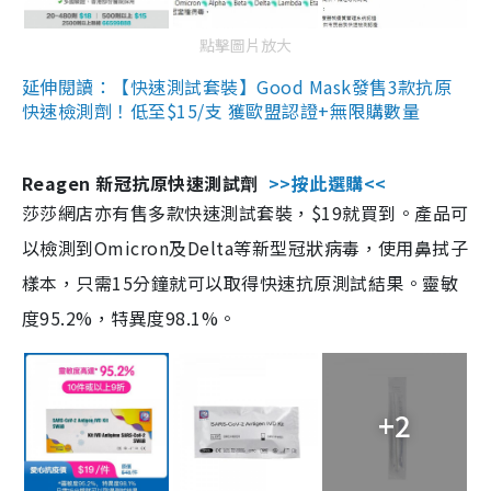
點擊圖片放大
延伸閱讀：【快速測試套裝】Good Mask發售3款抗原
快速檢測劑！低至$15/支 獲歐盟認證+無限購數量
Reagen 新冠抗原快速測試劑
>>按此選購<<
莎莎網店亦有售多款快速測試套裝，$19就買到。產品可
以檢測到Omicron及Delta等新型冠狀病毒，使用鼻拭子
樣本，只需15分鐘就可以取得快速抗原測試結果。靈敏
度95.2%，特異度98.1%。
+2