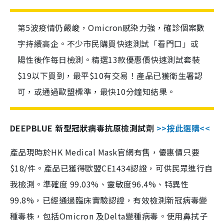
第5波疫情仍嚴峻，Omicron感染力強，確診個案數
字持續高企。不少市民購買快速測試「看門口」或
陽性後作每日檢測。精選13款優惠價快速測試套裝
$19以下買到，最平$10有交易！產品已獲衛生署認
可，或通過歐盟標準，最快10分鐘知結果。
DEEPBLUE 新型冠狀病毒抗原檢測試劑
>>按此選購<<
產品現時於HK Medical Mask官網有售，優惠價只要
$18/件。產品已獲得歐盟CE1434認證，可供民眾進行自
我檢測。準確度 99.03%、靈敏度96.4%、特異性
99.8%，已經通過臨床實驗認證，有效檢測新冠病毒變
種毒株，包括Omicron 及Delta變種病毒。使用鼻拭子