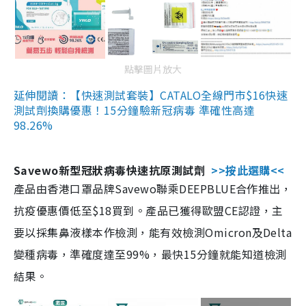
點擊圖片放大
延伸閱讀：【快速測試套裝】CATALO全線門市$16快速
測試劑換購優惠！15分鐘驗新冠病毒 準確性高達
98.26%
Savewo新型冠狀病毒快速抗原測試劑
>>按此選購<<
產品由香港口罩品牌Savewo聯乘DEEPBLUE合作推出，
抗疫優惠價低至$18買到。產品已獲得歐盟CE認證，主
要以採集鼻液樣本作檢測，能有效檢測Omicron及Delta
變種病毒，準確度達至99%，最快15分鐘就能知道檢測
結果。