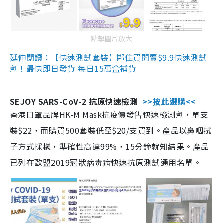
點擊圖片放大
延伸閱讀：【快速測試套裝】鄰住買開賣$9.9快速測試
劑！最快即日發貨 每日15萬盒補貨
SEJOY SARS-CoV-2 抗原快速檢測
>>按此選購<<
香港口罩品牌HK-M Mask抗疫價發售快速檢測劑，單支
裝$22，而購買500套裝低至$20/支買到。產品以鼻咽拭
子方式採樣，準確性高達99%，15分鐘就知結果。產品
已列在歐盟2019冠狀病毒病快速抗原測試通用名單。