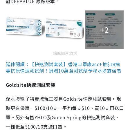
發DEEPBLUE 原廠版本。
+2
點擊圖片放大
延伸閱讀：【快速測試套裝】香港口罩廠acc+推$18病
毒抗原快速測試劑！捐贈10萬盒測試劑予深水埗露宿者
Goldsite快速測試套裝
深水埗電子特賣城現正發售Goldsite快速測試套裝，現
時更有優惠，$100/10支，平均每支$10，買10支再送口
罩。另外有售YHLO及Green Spring的快速測試套裝，
一樣低至$100/10支送口罩。