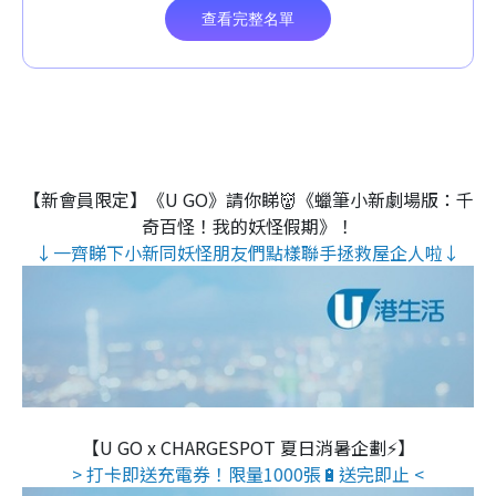
【新會員限定】《U GO》請你睇👹《蠟筆小新劇場版：千
奇百怪！我的妖怪假期》！
↓一齊睇下小新同妖怪朋友們點樣聯手拯救屋企人啦↓
【U GO x CHARGESPOT 夏日消暑企劃⚡】
> 打卡即送充電券！限量1000張🔋送完即止 <