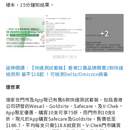
樣本，15分鐘知結果。
+2
點擊圖片放大
延伸閱讀：【快速測試套裝】香港口罩品牌開賣2款快速
檢測劑 最平$18起 ！可檢測Delta/Omicron病毒
億世家
億家世門市及App現已有售6款快速測試套裝，包括香港
公司研發的Wesail、Goldsite、Safecare、及V-Chek。
App限定優惠，購買10支可享75折，而門市則10支8
折。現凡於App購買Safecare及Goldsite，售價低至
$186.7，平均每支只需$18.6就買到。V-Chek門市購買