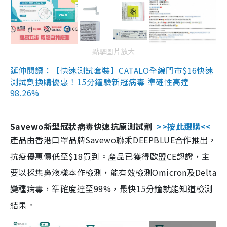
點擊圖片放大
延伸閱讀：【快速測試套裝】CATALO全線門市$16快速
測試劑換購優惠！15分鐘驗新冠病毒 準確性高達
98.26%
Savewo新型冠狀病毒快速抗原測試劑
>>按此選購<<
產品由香港口罩品牌Savewo聯乘DEEPBLUE合作推出，
抗疫優惠價低至$18買到。產品已獲得歐盟CE認證，主
要以採集鼻液樣本作檢測，能有效檢測Omicron及Delta
變種病毒，準確度達至99%，最快15分鐘就能知道檢測
結果。