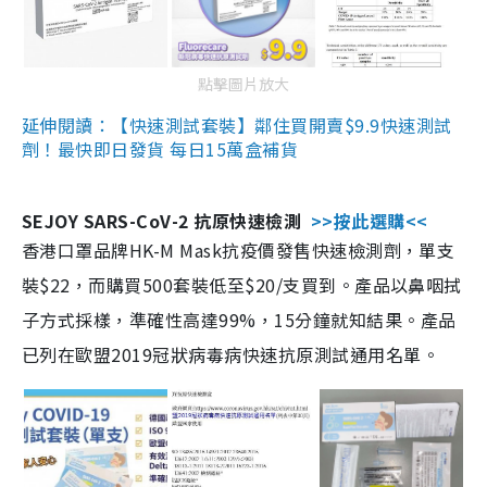
點擊圖片放大
延伸閱讀：【快速測試套裝】鄰住買開賣$9.9快速測試
劑！最快即日發貨 每日15萬盒補貨
SEJOY SARS-CoV-2 抗原快速檢測
>>按此選購<<
香港口罩品牌HK-M Mask抗疫價發售快速檢測劑，單支
裝$22，而購買500套裝低至$20/支買到。產品以鼻咽拭
子方式採樣，準確性高達99%，15分鐘就知結果。產品
已列在歐盟2019冠狀病毒病快速抗原測試通用名單。