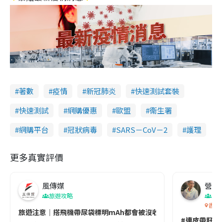
著數
疫情
新冠肺炎
快速測試套裝
快速測試
網購優惠
歐盟
衞生署
網購平台
冠狀病毒
SARS－CoV－2
護理
更多真實評價
風傳媒
營養教
旅遊攻略
生
香港
旅遊注意｜搭飛機帶尿袋標明mAh都會被沒收😱出發前切記檢查「1
#連皮帶籽都