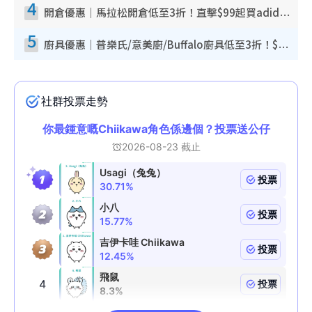
4
開倉優惠｜馬拉松開倉低至3折！直擊$99起買adidas／New Balance／Puma鞋款 STANLEY保溫杯劈價至$119起
5
廚具優惠｜普樂氏/意美廚/Buffalo廚具低至3折！$89起買煎鍋／炒鑊／個人鍋 同場小家電激減至$99起