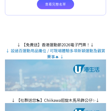
↓ 【免費送】香港運動節2026電子門票！↓
↓ 設過百運動用品攤位 / 可現場體驗多項新穎運動及觀賞
賽事🔥 ↓
↓ 【社群送您🎠】Chiikawa迴旋木⾺吊飾公仔✨↓