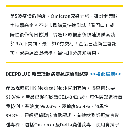
第5波疫情仍嚴峻，Omicron感染力強，確診個案數
字持續高企。不少市民購買快速測試「看門口」或
陽性後作每日檢測。精選13款優惠價快速測試套裝
$19以下買到，最平$10有交易！產品已獲衛生署認
可，或通過歐盟標準，最快10分鐘知結果。
DEEPBLUE 新型冠狀病毒抗原檢測試劑
>>按此選購<<
產品現時於HK Medical Mask官網有售，優惠價只要
$18/件。產品已獲得歐盟CE1434認證，可供民眾進行自
我檢測。準確度 99.03%、靈敏度96.4%、特異性
99.8%，已經通過臨床實驗認證，有效檢測新冠病毒變
種毒株，包括Omicron 及Delta變種病毒。使用鼻拭子