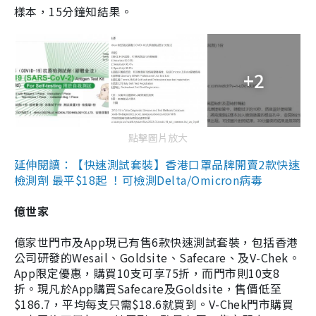
樣本，15分鐘知結果。
+2
點擊圖片放大
延伸閱讀：【快速測試套裝】香港口罩品牌開賣2款快速
檢測劑 最平$18起 ！可檢測Delta/Omicron病毒
億世家
億家世門市及App現已有售6款快速測試套裝，包括香港
公司研發的Wesail、Goldsite、Safecare、及V-Chek。
App限定優惠，購買10支可享75折，而門市則10支8
折。現凡於App購買Safecare及Goldsite，售價低至
$186.7，平均每支只需$18.6就買到。V-Chek門市購買