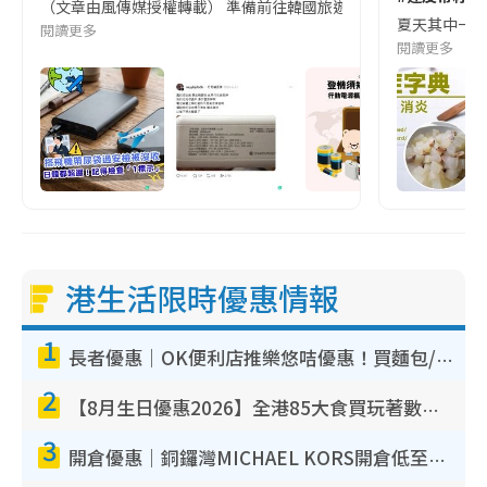
（文章由風傳媒授權轉載） 準備前往韓國旅遊的民眾，近期要特別留
夏天其中一種時
閱讀更多
閱讀更多
港生活限時優惠情報
1
長者優惠｜OK便利店推樂悠咭優惠！買麵包/牛奶/保健品拍卡即減
2
【8月生日優惠2026】全港85大食買玩著數攻略 自助餐/火鍋放題同行免費＋誠品/DONKI送現金券
3
開倉優惠｜銅鑼灣MICHAEL KORS開倉低至17折！直擊$500起買手袋/銀包/鞋款 必買經典Jet Set系列