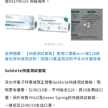
發DEEPBLUE 原廠版本。
+2
點擊圖片放大
延伸閱讀：【快速測試套裝】香港口罩廠acc+推$18病
毒抗原快速測試劑！捐贈10萬盒測試劑予深水埗露宿者
Goldsite快速測試套裝
深水埗電子特賣城現正發售Goldsite快速測試套裝，現
時更有優惠，$100/10支，平均每支$10，買10支再送口
罩。另外有售YHLO及Green Spring的快速測試套裝，
一樣低至$100/10支送口罩。