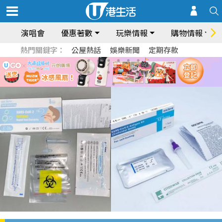
演唱會
優惠著數
玩樂情報
購物情報
熱門關鍵字：
公屋熱話
娛樂新聞
定期存款