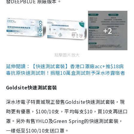
發DEEPBLUE 原廠版本。
+2
點擊圖片放大
延伸閱讀：【快速測試套裝】香港口罩廠acc+推$18病
毒抗原快速測試劑！捐贈10萬盒測試劑予深水埗露宿者
Goldsite快速測試套裝
深水埗電子特賣城現正發售Goldsite快速測試套裝，現
時更有優惠，$100/10支，平均每支$10，買10支再送口
罩。另外有售YHLO及Green Spring的快速測試套裝，
一樣低至$100/10支送口罩。