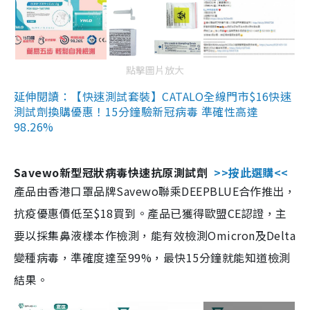
點擊圖片放大
延伸閱讀：【快速測試套裝】CATALO全線門市$16快速
測試劑換購優惠！15分鐘驗新冠病毒 準確性高達
98.26%
Savewo新型冠狀病毒快速抗原測試劑
>>按此選購<<
產品由香港口罩品牌Savewo聯乘DEEPBLUE合作推出，
抗疫優惠價低至$18買到。產品已獲得歐盟CE認證，主
要以採集鼻液樣本作檢測，能有效檢測Omicron及Delta
變種病毒，準確度達至99%，最快15分鐘就能知道檢測
結果。