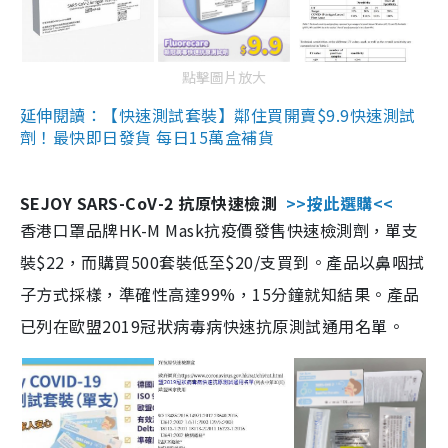
點擊圖片放大
延伸閱讀：【快速測試套裝】鄰住買開賣$9.9快速測試
劑！最快即日發貨 每日15萬盒補貨
SEJOY SARS-CoV-2 抗原快速檢測
>>按此選購<<
香港口罩品牌HK-M Mask抗疫價發售快速檢測劑，單支
裝$22，而購買500套裝低至$20/支買到。產品以鼻咽拭
子方式採樣，準確性高達99%，15分鐘就知結果。產品
已列在歐盟2019冠狀病毒病快速抗原測試通用名單。