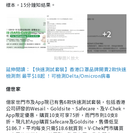
樣本，15分鐘知結果。
+2
點擊圖片放大
延伸閱讀：【快速測試套裝】香港口罩品牌開賣2款快速
檢測劑 最平$18起 ！可檢測Delta/Omicron病毒
億世家
億家世門市及App現已有售6款快速測試套裝，包括香港
公司研發的Wesail、Goldsite、Safecare、及V-Chek。
App限定優惠，購買10支可享75折，而門市則10支8
折。現凡於App購買Safecare及Goldsite，售價低至
$186.7，平均每支只需$18.6就買到。V-Chek門市購買