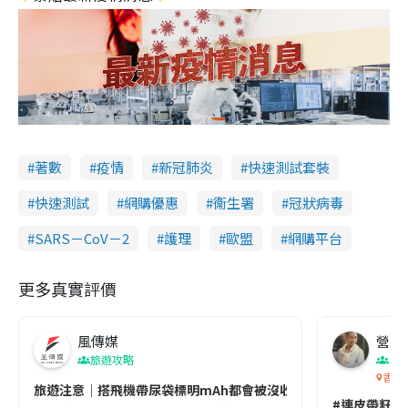
著數
疫情
新冠肺炎
快速測試套裝
快速測試
網購優惠
衞生署
冠狀病毒
SARS－CoV－2
護理
歐盟
網購平台
更多真實評價
風傳媒
營養教
旅遊攻略
生
香港
旅遊注意｜搭飛機帶尿袋標明mAh都會被沒收😱出發前切記檢查「1
#連皮帶籽都