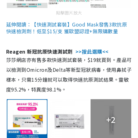
點擊圖片放大
延伸閱讀：【快速測試套裝】Good Mask發售3款抗原
快速檢測劑！低至$15/支 獲歐盟認證+無限購數量
Reagen 新冠抗原快速測試劑
>>按此選購<<
莎莎網店亦有售多款快速測試套裝，$19就買到。產品可
以檢測到Omicron及Delta等新型冠狀病毒，使用鼻拭子
樣本，只需15分鐘就可以取得快速抗原測試結果。靈敏
度95.2%，特異度98.1%。
+2