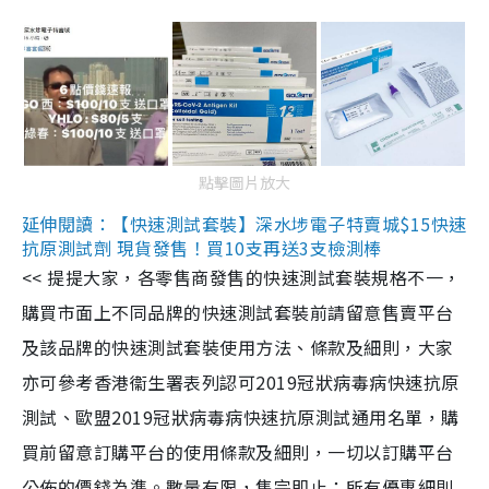
點擊圖片放大
延伸閱讀：【快速測試套裝】深水埗電子特賣城$15快速
抗原測試劑 現貨發售！買10支再送3支檢測棒
<< 提提大家，各零售商發售的快速測試套裝規格不一，
購買市面上不同品牌的快速測試套裝前請留意售賣平台
及該品牌的快速測試套裝使用方法、條款及細則，大家
亦可參考香港衞生署表列認可2019冠狀病毒病快速抗原
測試、歐盟2019冠狀病毒病快速抗原測試通用名單，購
買前留意訂購平台的使用條款及細則，一切以訂購平台
公佈的價錢為準。數量有限，售完即止；所有優惠細則