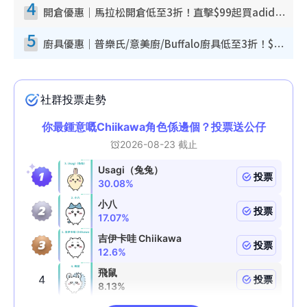
4
開倉優惠｜馬拉松開倉低至3折！直擊$99起買adidas／New Balance／Puma鞋款 STANLEY保溫杯劈價至$119起
5
廚具優惠｜普樂氏/意美廚/Buffalo廚具低至3折！$89起買煎鍋／炒鑊／個人鍋 同場小家電激減至$99起