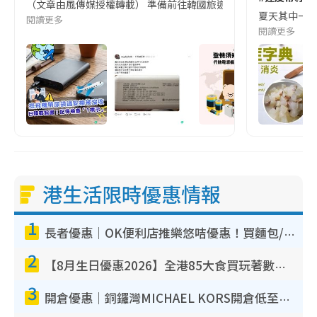
（文章由風傳媒授權轉載） 準備前往韓國旅遊的民眾，近期要特別留
夏天其中一種時
閱讀更多
閱讀更多
港生活限時優惠情報
1
長者優惠｜OK便利店推樂悠咭優惠！買麵包/牛奶/保健品拍卡即減
2
【8月生日優惠2026】全港85大食買玩著數攻略 自助餐/火鍋放題同行免費＋誠品/DONKI送現金券
3
開倉優惠｜銅鑼灣MICHAEL KORS開倉低至17折！直擊$500起買手袋/銀包/鞋款 必買經典Jet Set系列