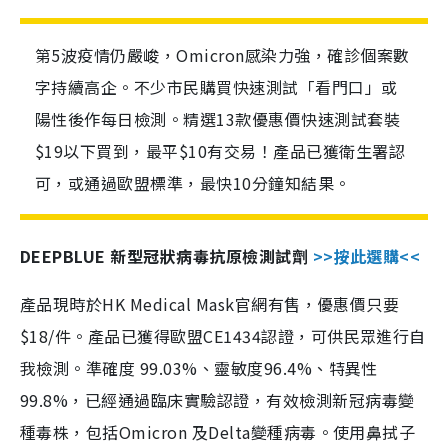
第5波疫情仍嚴峻，Omicron感染力強，確診個案數
字持續高企。不少市民購買快速測試「看門口」或
陽性後作每日檢測。精選13款優惠價快速測試套裝
$19以下買到，最平$10有交易！產品已獲衛生署認
可，或通過歐盟標準，最快10分鐘知結果。
DEEPBLUE 新型冠狀病毒抗原檢測試劑
>>按此選購<<
產品現時於HK Medical Mask官網有售，優惠價只要
$18/件。產品已獲得歐盟CE1434認證，可供民眾進行自
我檢測。準確度 99.03%、靈敏度96.4%、特異性
99.8%，已經通過臨床實驗認證，有效檢測新冠病毒變
種毒株，包括Omicron 及Delta變種病毒。使用鼻拭子