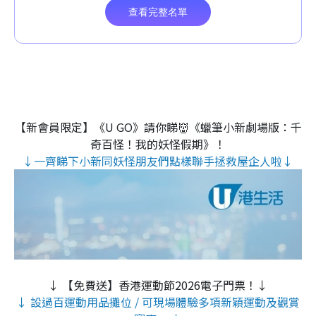
【新會員限定】《U GO》請你睇👹《蠟筆小新劇場版：千
奇百怪！我的妖怪假期》！
↓一齊睇下小新同妖怪朋友們點樣聯手拯救屋企人啦↓
↓ 【免費送】香港運動節2026電子門票！↓
↓ 設過百運動用品攤位 / 可現場體驗多項新穎運動及觀賞