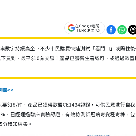
在Google追蹤
《UHK 港生活》
診個案數字持續高企。不少市民購買快速測試「看門口」或陽性後
以下買到，最平$10有交易！產品已獲衛生署認可，或通過歐盟
選購<<
惠價只要$18/件。產品已獲得歐盟CE1434認證，可供民眾進行自
性99.8%，已經通過臨床實驗認證，有效檢測新冠病毒變種毒株，
，15分鐘知結果。