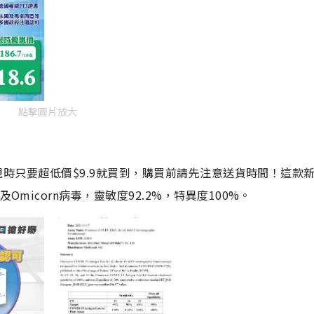
點擊圖片放大
劑，現時只要超低價$9.9就買到，購買前請先注意送貨時間！這款
Omicorn病毒，靈敏度92.2%，特異度100%。