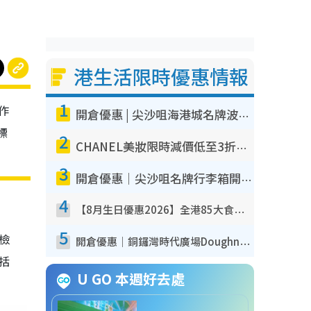
港生活限時優惠情報
1
作
開倉優惠 | 尖沙咀海港城名牌波鞋開倉低至1折！On鞋$899起／Joy&Peace鞋履$98起
標
2
CHANEL美妝限時減價低至3折！人氣粉底/唇膏/精華液低至$275！COCO香水都有平
3
開倉優惠｜尖沙咀名牌行李箱開倉低至4折！一連5日 American Tourister/ace./Hallmark $200起！
4
【8月生日優惠2026】全港85大食買玩著數攻略 自助餐/火鍋放題同行免費＋誠品/DONKI送現金券
5
我檢
開倉優惠｜銅鑼灣時代廣場Doughnut/Campo Marzio開倉低至1折！背囊、書包、手袋劈價$200起
包括
U GO 本週好去處