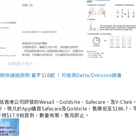
點擊圖片放大
檢測劑 最平$18起 ！可檢測Delta/Omicron病毒
研發的Wesail、Goldsite、Safecare、及V-Chek。
凡於App購買Safecare及Goldsite，售價低至$186.7
均不用$17.9就買到，數量有限，售完即止。