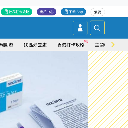
社群打卡攻略
商戶中心
下載 App
繁
简
周圍遊
18區好去處
香港打卡攻略
主題特集