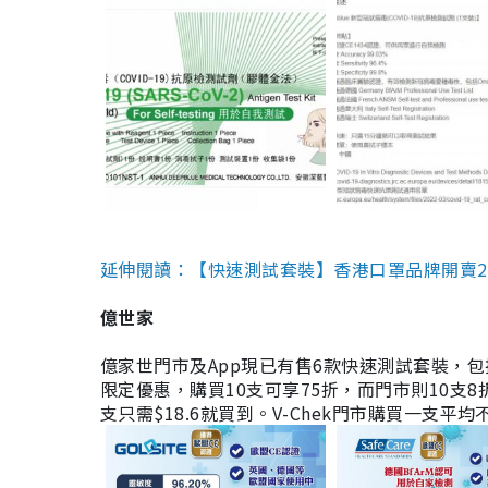
延伸閱讀：【快速測試套裝】香港口罩品牌開賣2款快速
億世家
億家世門市及App現已有售6款快速測試套裝，包括香港公司
限定優惠，購買10支可享75折，而門市則10支8折。現
支只需$18.6就買到。V-Chek門市購買一支平