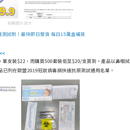
點擊圖片放大
速測試劑！最快即日發貨 每日15萬盒補貨
<<
，單支裝$22，而購買500套裝低至$20/支買到。產品以鼻咽
品已列在歐盟2019冠狀病毒病快速抗原測試通用名單。