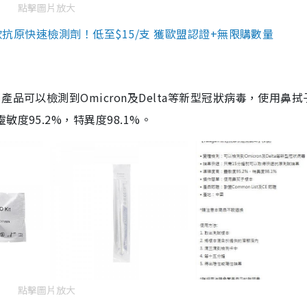
點擊圖片放大
3款抗原快速檢測劑！低至$15/支 獲歐盟認證+無限購數量
品可以檢測到Omicron及Delta等新型冠狀病毒，使用鼻拭
度95.2%，特異度98.1%。
點擊圖片放大