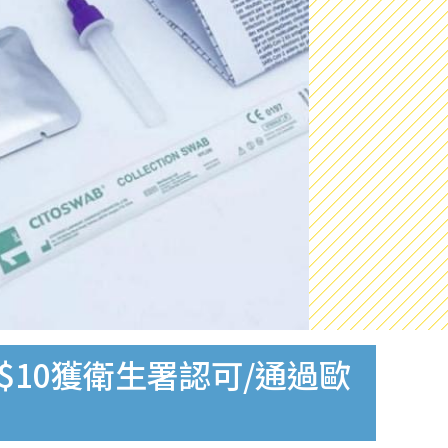
$10獲衛生署認可/通過歐