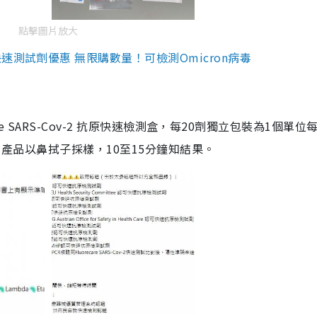
點擊圖片放大
測試劑優惠 無限購數量！可檢測Omicron病毒
are SARS-Cov-2 抗原快速檢測盒，每20劑獨立包裝為1個單位
5。產品以鼻拭子採樣，10至15分鐘知結果。