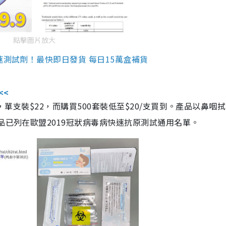
點擊圖片放大
速測試劑！最快即日發貨 每日15萬盒補貨
<<
，單支裝$22，而購買500套裝低至$20/支買到。產品以鼻咽
品已列在歐盟2019冠狀病毒病快速抗原測試通用名單。