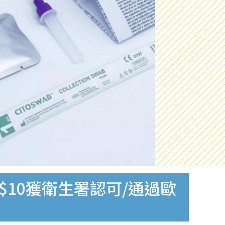
$10獲衛生署認可/通過歐