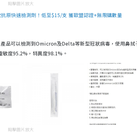
點擊圖片放大
3款抗原快速檢測劑！低至$15/支 獲歐盟認證+無限購數量
品可以檢測到Omicron及Delta等新型冠狀病毒，使用鼻拭
度95.2%，特異度98.1%。
點擊圖片放大