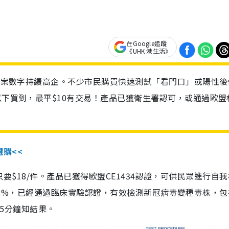
在Google追蹤
《UHK 港生活》
診個案數字持續高企。不少市民購買快速測試「看門口」或陽性後
以下買到，最平$10有交易！產品已獲衛生署認可，或通過歐盟
選購<<
惠價只要$18/件。產品已獲得歐盟CE1434認證，可供民眾進行自
性99.8%，已經通過臨床實驗認證，有效檢測新冠病毒變種毒株，
，15分鐘知結果。