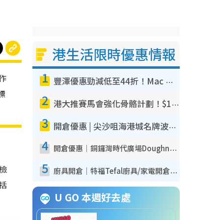
港生活限時優惠情報
1
作
豐澤優惠勁減低至44折！Mac mini/iPhone17Pro大減價！廚房家電$220起
標
2
港大推賽馬會強化骨骼計劃！$100骨質密度X光檢查 完成免費運動訓練送超市禮券！附參加資格
3
開倉優惠 | 尖沙咀海港城名牌波鞋開倉低至1折！On鞋$899起／Joy&Peace鞋履$98起
4
開倉優惠｜銅鑼灣時代廣場Doughnut/Campo Marzio開倉低至1折！背囊、書包、手袋劈價$200起
5
我檢
廚具開倉｜特福Tefal廚具/家電開倉低至3折！$220起買平底鍋/炒鑊/湯煲！電飯煲/吸塵機/燙斗$418起
包括
U GO 本週好去處