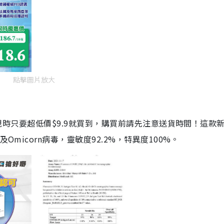
點擊圖片放大
劑，現時只要超低價$9.9就買到，購買前請先注意送貨時間！這款
Omicorn病毒，靈敏度92.2%，特異度100%。