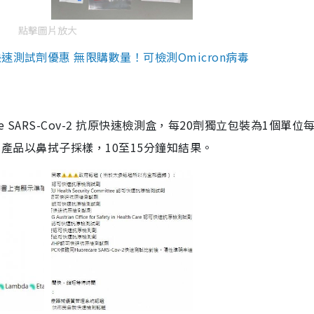
點擊圖片放大
測試劑優惠 無限購數量！可檢測Omicron病毒
are SARS-Cov-2 抗原快速檢測盒，每20劑獨立包裝為1個單位
5。產品以鼻拭子採樣，10至15分鐘知結果。