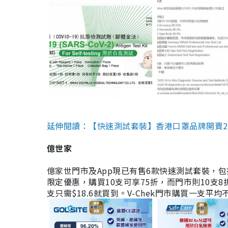
延伸閱讀：【快速測試套裝】香港口罩品牌開賣2款快速
億世家
億家世門市及App現已有售6款快速測試套裝，包括香港公司
限定優惠，購買10支可享75折，而門市則10支8折。現
支只需$18.6就買到。V-Chek門市購買一支平