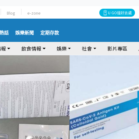
Blog
e-zone
U GO搵好去處
熱話
娛樂新聞
定期存款
情報
飲食情報
娛樂
社會
影片專區