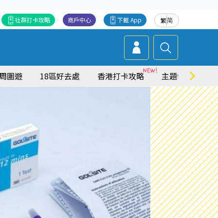
社群打卡攻略
商戶中心
下載 App
繁
简
周圍遊
18區好去處
香港打卡攻略
主題特集