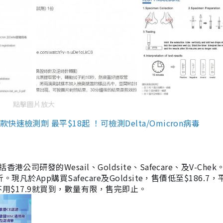
點擊圖片放大
檢測劑 最平$18起 ！可檢測Delta/Omicron病毒
研發的Wesail、Goldsite、Safecare、及V-Chek。
凡於App購買Safecare及Goldsite，售價低至$186.7
均不用$17.9就買到，數量有限，售完即止。