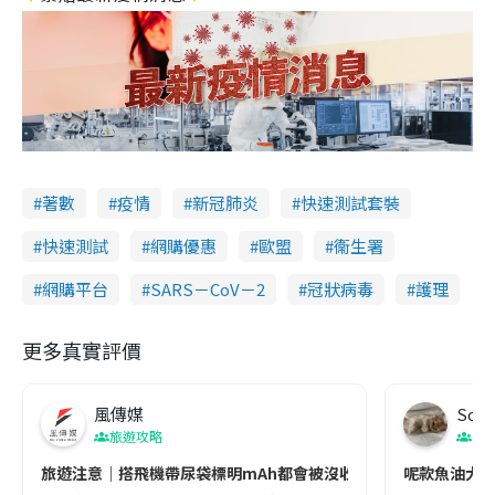
著數
疫情
新冠肺炎
快速測試套裝
快速測試
網購優惠
歐盟
衞生署
網購平台
SARS－CoV－2
冠狀病毒
護理
更多真實評價
風傳媒
Soul
旅遊攻略
生
旅遊注意｜搭飛機帶尿袋標明mAh都會被沒收😱出發前切記檢查「1
呢款魚油大家