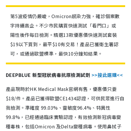
第5波疫情仍嚴峻，Omicron感染力強，確診個案數
字持續高企。不少市民購買快速測試「看門口」或
陽性後作每日檢測。精選13款優惠價快速測試套裝
$19以下買到，最平$10有交易！產品已獲衛生署認
可，或通過歐盟標準，最快10分鐘知結果。
DEEPBLUE 新型冠狀病毒抗原檢測試劑
>>按此選購<<
產品現時於HK Medical Mask官網有售，優惠價只要
$18/件。產品已獲得歐盟CE1434認證，可供民眾進行自
我檢測。準確度 99.03%、靈敏度96.4%、特異性
99.8%，已經通過臨床實驗認證，有效檢測新冠病毒變
種毒株，包括Omicron 及Delta變種病毒。使用鼻拭子