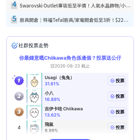
4
Swarovski Outlet專區低至半價！人氣水晶飾物/小擺設$138起！迪士尼款/水晶高跟鞋都有平
5
廚具開倉｜特福Tefal廚具/家電開倉低至3折！$220起買平底鍋/炒鑊/湯煲！電飯煲/吸塵機/燙斗$418起