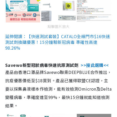
點擊圖片放大
延伸閱讀：【快速測試套裝】CATALO全線門市$16快速
測試劑換購優惠！15分鐘驗新冠病毒 準確性高達
98.26%
Savewo新型冠狀病毒快速抗原測試劑
>>按此選購<<
產品由香港口罩品牌Savewo聯乘DEEPBLUE合作推出，
抗疫優惠價低至$18買到。產品已獲得歐盟CE認證，主
要以採集鼻液樣本作檢測，能有效檢測Omicron及Delta
變種病毒，準確度達至99%，最快15分鐘就能知道檢測
結果。