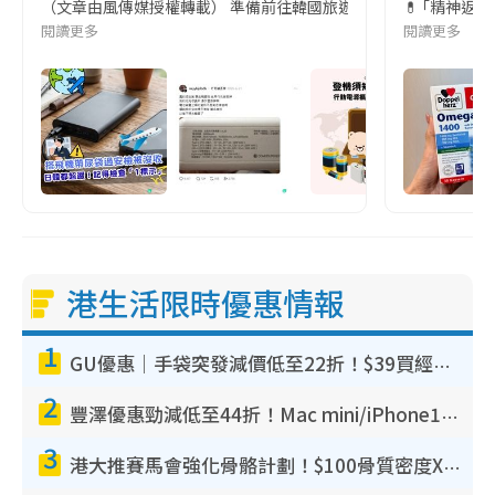
（文章由風傳媒授權轉載） 準備前往韓國旅遊的民眾，近期要特別留
💊 ｢精神返
閱讀更多
閱讀更多
港生活限時優惠情報
1
GU優惠｜手袋突發減價低至22折！$39買經典波士頓包/餃子袋！飾物同步減價$29起！
2
豐澤優惠勁減低至44折！Mac mini/iPhone17Pro大減價！廚房家電$220起
3
港大推賽馬會強化骨骼計劃！$100骨質密度X光檢查 完成免費運動訓練送超市禮券！附參加資格