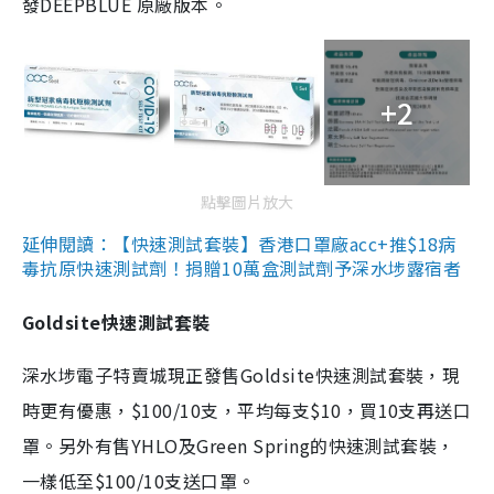
發DEEPBLUE 原廠版本。
+2
點擊圖片放大
延伸閱讀：【快速測試套裝】香港口罩廠acc+推$18病
毒抗原快速測試劑！捐贈10萬盒測試劑予深水埗露宿者
Goldsite快速測試套裝
深水埗電子特賣城現正發售Goldsite快速測試套裝，現
時更有優惠，$100/10支，平均每支$10，買10支再送口
罩。另外有售YHLO及Green Spring的快速測試套裝，
一樣低至$100/10支送口罩。