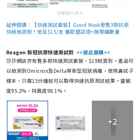
點擊圖片放大
延伸閱讀：【快速測試套裝】Good Mask發售3款抗原
快速檢測劑！低至$15/支 獲歐盟認證+無限購數量
Reagen 新冠抗原快速測試劑
>>按此選購<<
莎莎網店亦有售多款快速測試套裝，$19就買到。產品可
以檢測到Omicron及Delta等新型冠狀病毒，使用鼻拭子
樣本，只需15分鐘就可以取得快速抗原測試結果。靈敏
度95.2%，特異度98.1%。
+2