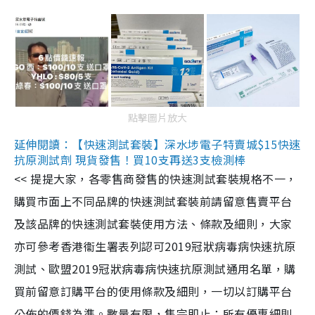
點擊圖片放大
延伸閱讀：【快速測試套裝】深水埗電子特賣城$15快速
抗原測試劑 現貨發售！買10支再送3支檢測棒
<< 提提大家，各零售商發售的快速測試套裝規格不一，
購買市面上不同品牌的快速測試套裝前請留意售賣平台
及該品牌的快速測試套裝使用方法、條款及細則，大家
亦可參考香港衞生署表列認可2019冠狀病毒病快速抗原
測試、歐盟2019冠狀病毒病快速抗原測試通用名單，購
買前留意訂購平台的使用條款及細則，一切以訂購平台
公佈的價錢為準。數量有限，售完即止；所有優惠細則