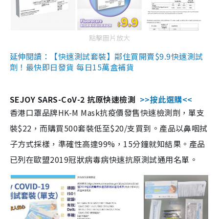
點擊圖片放大
延伸閱讀：【快速測試套裝】鄰住買開賣$9.9快速測試
劑！最快即日發貨 每日15萬盒補貨
SEJOY SARS-CoV-2 抗原快速檢測
>>按此選購<<
香港口罩品牌HK-M Mask抗疫價發售快速檢測劑，單支
裝$22，而購買500套裝低至$20/支買到。產品以鼻咽拭
子方式採樣，準確性高達99%，15分鐘就知結果。產品
已列在歐盟2019冠狀病毒病快速抗原測試通用名單。