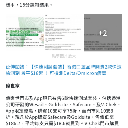
樣本，15分鐘知結果。
+2
點擊圖片放大
延伸閱讀：【快速測試套裝】香港口罩品牌開賣2款快速
檢測劑 最平$18起 ！可檢測Delta/Omicron病毒
億世家
億家世門市及App現已有售6款快速測試套裝，包括香港
公司研發的Wesail、Goldsite、Safecare、及V-Chek。
App限定優惠，購買10支可享75折，而門市則10支8
折。現凡於App購買Safecare及Goldsite，售價低至
$186.7，平均每支只需$18.6就買到。V-Chek門市購買