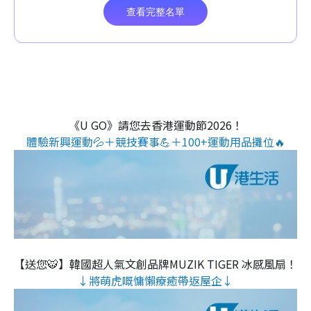
《U GO》請您去香港運動節2026！
體驗新興運動💦＋競技賽事💪＋100+運動用品攤位🔥
【送您🐯】韓國超人氣文創品牌MUZIK TIGER 冰感風扇！
↓將萌虎嘅慵懶療癒帶返屋企↓