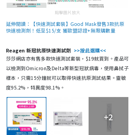
點擊圖片放大
延伸閱讀：【快速測試套裝】Good Mask發售3款抗原
快速檢測劑！低至$15/支 獲歐盟認證+無限購數量
Reagen 新冠抗原快速測試劑
>>按此選購<<
莎莎網店亦有售多款快速測試套裝，$19就買到。產品可
以檢測到Omicron及Delta等新型冠狀病毒，使用鼻拭子
樣本，只需15分鐘就可以取得快速抗原測試結果。靈敏
度95.2%，特異度98.1%。
+2