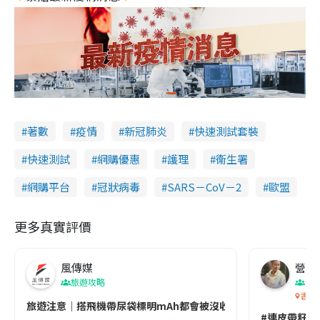
著數
疫情
新冠肺炎
快速測試套裝
快速測試
網購優惠
護理
衞生署
網購平台
冠狀病毒
SARS－CoV－2
歐盟
更多真實評價
風傳媒
營養教
旅遊攻略
生
香港
旅遊注意｜搭飛機帶尿袋標明mAh都會被沒收😱出發前切記檢查「1
#連皮帶籽都