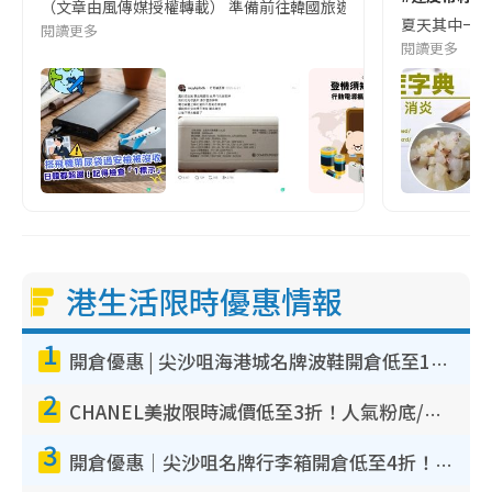
（文章由風傳媒授權轉載） 準備前往韓國旅遊的民眾，近期要特別留
夏天其中一種時
閱讀更多
閱讀更多
港生活限時優惠情報
1
開倉優惠 | 尖沙咀海港城名牌波鞋開倉低至1折！On鞋$899起／Joy&Peace鞋履$98起
2
CHANEL美妝限時減價低至3折！人氣粉底/唇膏/精華液低至$275！COCO香水都有平
3
開倉優惠｜尖沙咀名牌行李箱開倉低至4折！一連5日 American Tourister/ace./Hallmark $200起！