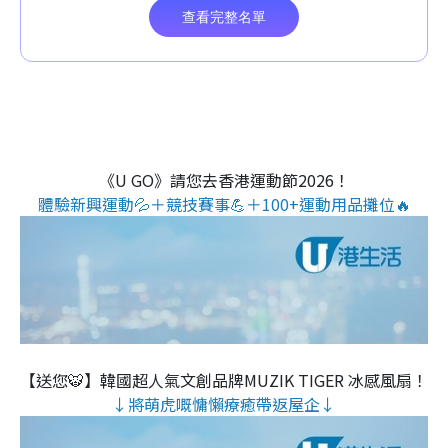
《U GO》請您去香港運動節2026！
體驗新興運動💦＋競技賽事💪＋100+運動用品攤位🔥
【送您🐯】韓國超人氣文創品牌MUZIK TIGER 冰感風扇！
↓將萌虎嘅慵懶療癒帶返屋企↓