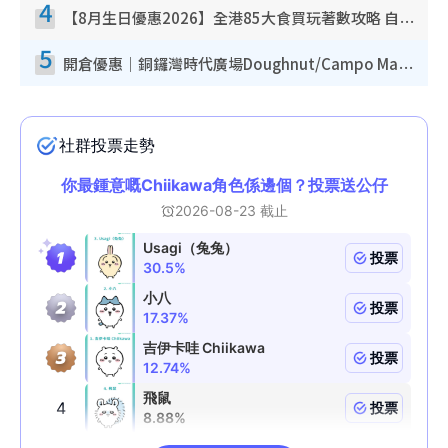
4
【8月生日優惠2026】全港85大食買玩著數攻略 自助餐/火鍋放題同行免費＋誠品/DONKI送現金券
5
開倉優惠｜銅鑼灣時代廣場Doughnut/Campo Marzio開倉低至1折！背囊、書包、手袋劈價$200起