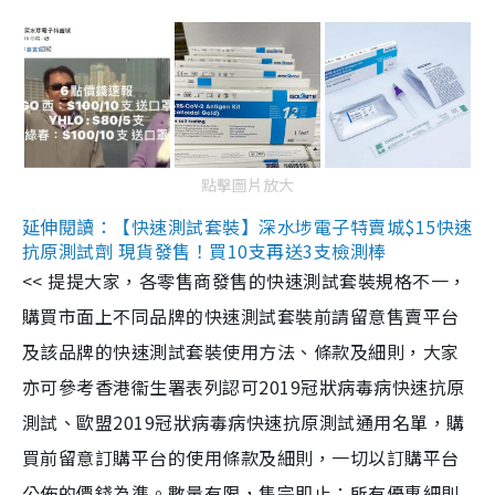
點擊圖片放大
延伸閱讀：【快速測試套裝】深水埗電子特賣城$15快速
抗原測試劑 現貨發售！買10支再送3支檢測棒
<< 提提大家，各零售商發售的快速測試套裝規格不一，
購買市面上不同品牌的快速測試套裝前請留意售賣平台
及該品牌的快速測試套裝使用方法、條款及細則，大家
亦可參考香港衞生署表列認可2019冠狀病毒病快速抗原
測試、歐盟2019冠狀病毒病快速抗原測試通用名單，購
買前留意訂購平台的使用條款及細則，一切以訂購平台
公佈的價錢為準。數量有限，售完即止；所有優惠細則