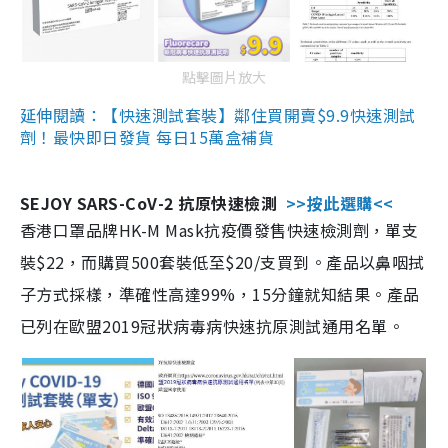
點擊圖片放大
延伸閱讀：【快速測試套裝】鄰住買開賣$9.9快速測試
劑！最快即日發貨 每日15萬盒補貨
SEJOY SARS-CoV-2 抗原快速檢測
>>按此選購<<
香港口罩品牌HK-M Mask抗疫價發售快速檢測劑，單支
裝$22，而購買500套裝低至$20/支買到。產品以鼻咽拭
子方式採樣，準確性高達99%，15分鐘就知結果。產品
已列在歐盟2019冠狀病毒病快速抗原測試通用名單。