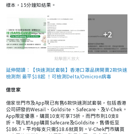
樣本，15分鐘知結果。
+2
點擊圖片放大
延伸閱讀：【快速測試套裝】香港口罩品牌開賣2款快速
檢測劑 最平$18起 ！可檢測Delta/Omicron病毒
億世家
億家世門市及App現已有售6款快速測試套裝，包括香港
公司研發的Wesail、Goldsite、Safecare、及V-Chek。
App限定優惠，購買10支可享75折，而門市則10支8
折。現凡於App購買Safecare及Goldsite，售價低至
$186.7，平均每支只需$18.6就買到。V-Chek門市購買