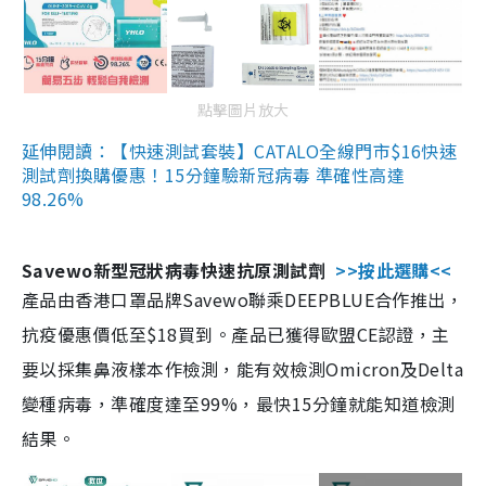
點擊圖片放大
延伸閱讀：【快速測試套裝】CATALO全線門市$16快速
測試劑換購優惠！15分鐘驗新冠病毒 準確性高達
98.26%
Savewo新型冠狀病毒快速抗原測試劑
>>按此選購<<
產品由香港口罩品牌Savewo聯乘DEEPBLUE合作推出，
抗疫優惠價低至$18買到。產品已獲得歐盟CE認證，主
要以採集鼻液樣本作檢測，能有效檢測Omicron及Delta
變種病毒，準確度達至99%，最快15分鐘就能知道檢測
結果。