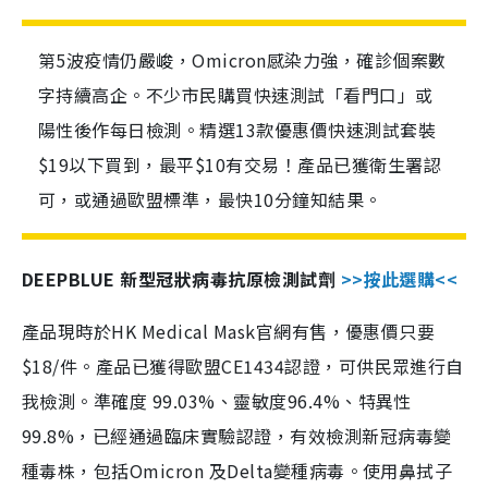
第5波疫情仍嚴峻，Omicron感染力強，確診個案數
字持續高企。不少市民購買快速測試「看門口」或
陽性後作每日檢測。精選13款優惠價快速測試套裝
$19以下買到，最平$10有交易！產品已獲衛生署認
可，或通過歐盟標準，最快10分鐘知結果。
DEEPBLUE 新型冠狀病毒抗原檢測試劑
>>按此選購<<
產品現時於HK Medical Mask官網有售，優惠價只要
$18/件。產品已獲得歐盟CE1434認證，可供民眾進行自
我檢測。準確度 99.03%、靈敏度96.4%、特異性
99.8%，已經通過臨床實驗認證，有效檢測新冠病毒變
種毒株，包括Omicron 及Delta變種病毒。使用鼻拭子