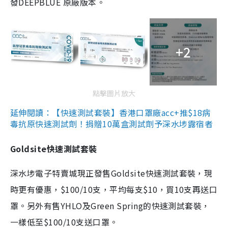
發DEEPBLUE 原廠版本。
+2
點擊圖片放大
延伸閱讀：【快速測試套裝】香港口罩廠acc+推$18病
毒抗原快速測試劑！捐贈10萬盒測試劑予深水埗露宿者
Goldsite快速測試套裝
深水埗電子特賣城現正發售Goldsite快速測試套裝，現
時更有優惠，$100/10支，平均每支$10，買10支再送口
罩。另外有售YHLO及Green Spring的快速測試套裝，
一樣低至$100/10支送口罩。