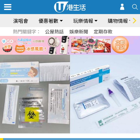
演唱會
優惠著數
玩樂情報
購物情報
熱門關鍵字：
公屋熱話
娛樂新聞
定期存款