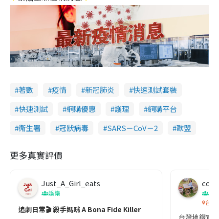
著數
疫情
新冠肺炎
快速測試套裝
快速測試
網購優惠
護理
網購平台
衞生署
冠狀病毒
SARS－CoV－2
歐盟
更多真實評價
Just_A_Girl_eats
co c
娛樂
吹
台灣
追劇日常🎬 殺手媽咪 A Bona Fide Killer
台灣地鐵宣