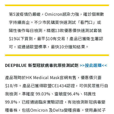
第5波疫情仍嚴峻，Omicron感染力強，確診個案數
字持續高企。不少市民購買快速測試「看門口」或
陽性後作每日檢測。精選13款優惠價快速測試套裝
$19以下買到，最平$10有交易！產品已獲衛生署認
可，或通過歐盟標準，最快10分鐘知結果。
DEEPBLUE 新型冠狀病毒抗原檢測試劑
>>按此選購<<
產品現時於HK Medical Mask官網有售，優惠價只要
$18/件。產品已獲得歐盟CE1434認證，可供民眾進行自
我檢測。準確度 99.03%、靈敏度96.4%、特異性
99.8%，已經通過臨床實驗認證，有效檢測新冠病毒變
種毒株，包括Omicron 及Delta變種病毒。使用鼻拭子