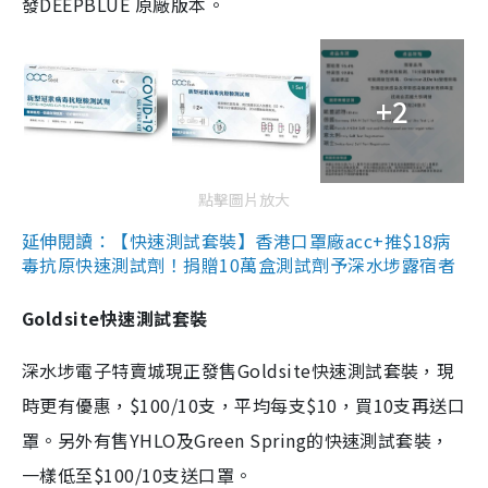
發DEEPBLUE 原廠版本。
+2
點擊圖片放大
延伸閱讀：【快速測試套裝】香港口罩廠acc+推$18病
毒抗原快速測試劑！捐贈10萬盒測試劑予深水埗露宿者
Goldsite快速測試套裝
深水埗電子特賣城現正發售Goldsite快速測試套裝，現
時更有優惠，$100/10支，平均每支$10，買10支再送口
罩。另外有售YHLO及Green Spring的快速測試套裝，
一樣低至$100/10支送口罩。