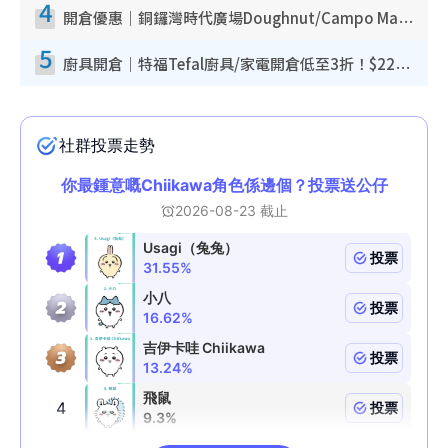
4
開倉優惠｜銅鑼灣時代廣場Doughnut/Campo Marzio開倉低至1折！背囊、書包、手袋劈價$200起
5
廚具開倉｜特福Tefal廚具/家電開倉低至3折！$220起買平底鍋/炒鑊/湯煲！電飯煲/吸塵機/燙斗$418起