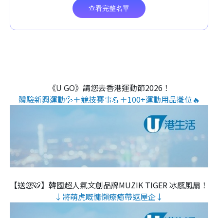
《U GO》請您去香港運動節2026！
體驗新興運動💦＋競技賽事💪＋100+運動用品攤位🔥
【送您🐯】韓國超人氣文創品牌MUZIK TIGER 冰感風扇！
↓將萌虎嘅慵懶療癒帶返屋企↓