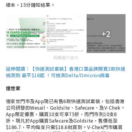
樣本，15分鐘知結果。
+2
點擊圖片放大
延伸閱讀：【快速測試套裝】香港口罩品牌開賣2款快速
檢測劑 最平$18起 ！可檢測Delta/Omicron病毒
億世家
億家世門市及App現已有售6款快速測試套裝，包括香港
公司研發的Wesail、Goldsite、Safecare、及V-Chek。
App限定優惠，購買10支可享75折，而門市則10支8
折。現凡於App購買Safecare及Goldsite，售價低至
$186.7，平均每支只需$18.6就買到。V-Chek門市購買