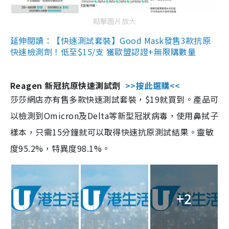
點擊圖片放大
延伸閱讀：【快速測試套裝】Good Mask發售3款抗原
快速檢測劑！低至$15/支 獲歐盟認證+無限購數量
Reagen 新冠抗原快速測試劑
>>按此選購<<
莎莎網店亦有售多款快速測試套裝，$19就買到。產品可
以檢測到Omicron及Delta等新型冠狀病毒，使用鼻拭子
樣本，只需15分鐘就可以取得快速抗原測試結果。靈敏
度95.2%，特異度98.1%。
+2