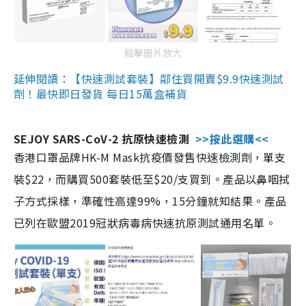
點擊圖片放大
延伸閱讀：【快速測試套裝】鄰住買開賣$9.9快速測試
劑！最快即日發貨 每日15萬盒補貨
SEJOY SARS-CoV-2 抗原快速檢測
>>按此選購<<
香港口罩品牌HK-M Mask抗疫價發售快速檢測劑，單支
裝$22，而購買500套裝低至$20/支買到。產品以鼻咽拭
子方式採樣，準確性高達99%，15分鐘就知結果。產品
已列在歐盟2019冠狀病毒病快速抗原測試通用名單。