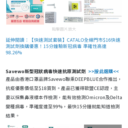
點擊圖片放大
延伸閱讀：【快速測試套裝】CATALO全線門市$16快速
測試劑換購優惠！15分鐘驗新冠病毒 準確性高達
98.26%
Savewo新型冠狀病毒快速抗原測試劑
>>按此選購<<
產品由香港口罩品牌Savewo聯乘DEEPBLUE合作推出，
抗疫優惠價低至$18買到。產品已獲得歐盟CE認證，主
要以採集鼻液樣本作檢測，能有效檢測Omicron及Delta
變種病毒，準確度達至99%，最快15分鐘就能知道檢測
結果。