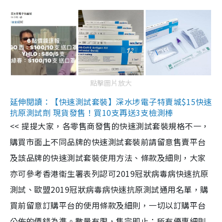
點擊圖片放大
延伸閱讀：【快速測試套裝】深水埗電子特賣城$15快速
抗原測試劑 現貨發售！買10支再送3支檢測棒
<< 提提大家，各零售商發售的快速測試套裝規格不一，
購買市面上不同品牌的快速測試套裝前請留意售賣平台
及該品牌的快速測試套裝使用方法、條款及細則，大家
亦可參考香港衞生署表列認可2019冠狀病毒病快速抗原
測試、歐盟2019冠狀病毒病快速抗原測試通用名單，購
買前留意訂購平台的使用條款及細則，一切以訂購平台
公佈的價錢為準。數量有限，售完即止；所有優惠細則