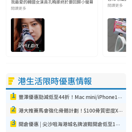
我最愛的韓國女演員孔曉振終於要回歸小螢幕啦!這次的劇本改編自同名
閱讀更多
閱讀更多
港生活限時優惠情報
1
豐澤優惠勁減低至44折！Mac mini/iPhone17Pro大減價！廚房家電$220起
2
港大推賽馬會強化骨骼計劃！$100骨質密度X光檢查 完成免費運動訓練送超市禮券！附參加資格
3
開倉優惠 | 尖沙咀海港城名牌波鞋開倉低至1折！On鞋$899起／Joy&Peace鞋履$98起