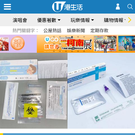
演唱會
優惠著數
玩樂情報
購物情報
熱門關鍵字：
公屋熱話
娛樂新聞
定期存款