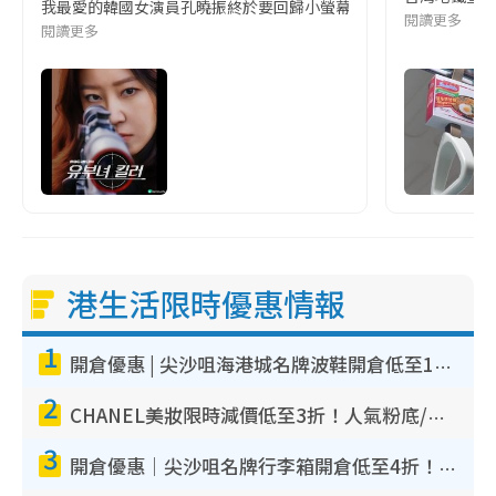
我最愛的韓國女演員孔曉振終於要回歸小螢幕啦!這次的劇本改編自同名
閱讀更多
閱讀更多
港生活限時優惠情報
1
開倉優惠 | 尖沙咀海港城名牌波鞋開倉低至1折！On鞋$899起／Joy&Peace鞋履$98起
2
CHANEL美妝限時減價低至3折！人氣粉底/唇膏/精華液低至$275！COCO香水都有平
3
開倉優惠｜尖沙咀名牌行李箱開倉低至4折！一連5日 American Tourister/ace./Hallmark $200起！