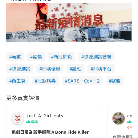
著數
疫情
新冠肺炎
快速測試套裝
快速測試
網購優惠
護理
網購平台
衞生署
冠狀病毒
SARS－CoV－2
歐盟
更多真實評價
Just_A_Girl_eats
co c
娛樂
吹
台灣
追劇日常🎬 殺手媽咪 A Bona Fide Killer
台灣地鐵宣