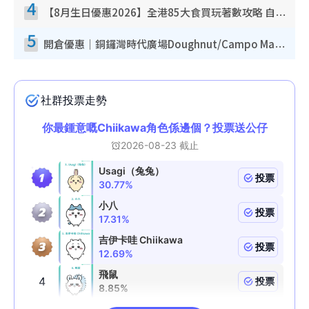
4
【8月生日優惠2026】全港85大食買玩著數攻略 自助餐/火鍋放題同行免費＋誠品/DONKI送現金券
5
開倉優惠｜銅鑼灣時代廣場Doughnut/Campo Marzio開倉低至1折！背囊、書包、手袋劈價$200起