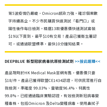
第5波疫情仍嚴峻，Omicron感染力強，確診個案數
字持續高企。不少市民購買快速測試「看門口」或
陽性後作每日檢測。精選13款優惠價快速測試套裝
$19以下買到，最平$10有交易！產品已獲衛生署認
可，或通過歐盟標準，最快10分鐘知結果。
DEEPBLUE 新型冠狀病毒抗原檢測試劑
>>按此選購<<
產品現時於HK Medical Mask官網有售，優惠價只要
$18/件。產品已獲得歐盟CE1434認證，可供民眾進行自
我檢測。準確度 99.03%、靈敏度96.4%、特異性
99.8%，已經通過臨床實驗認證，有效檢測新冠病毒變
種毒株，包括Omicron 及Delta變種病毒。使用鼻拭子