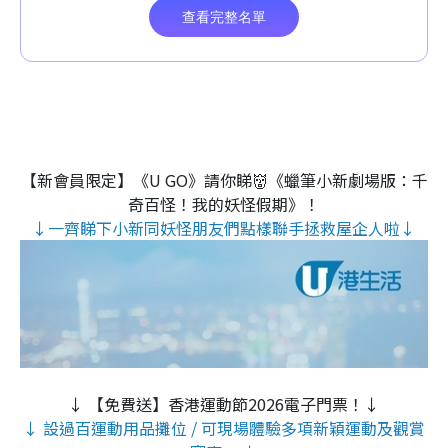
【新會員限定】《U GO》請你睇👹《蠟筆小新劇場版：千
奇百怪！我的妖怪假期》！
↓一齊睇下小新同妖怪朋友們點樣聯手拯救屋企人啦↓
↓ 【免費送】香港運動節2026電子門票！↓
↓ 設過百運動用品攤位 / 可現場體驗多項新穎運動及觀賞