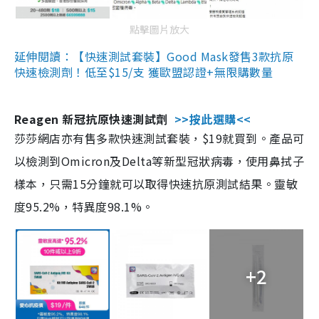
點擊圖片放大
延伸閱讀：【快速測試套裝】Good Mask發售3款抗原
快速檢測劑！低至$15/支 獲歐盟認證+無限購數量
Reagen 新冠抗原快速測試劑
>>按此選購<<
莎莎網店亦有售多款快速測試套裝，$19就買到。產品可
以檢測到Omicron及Delta等新型冠狀病毒，使用鼻拭子
樣本，只需15分鐘就可以取得快速抗原測試結果。靈敏
度95.2%，特異度98.1%。
+2