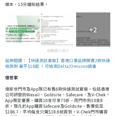
樣本，15分鐘知結果。
+2
點擊圖片放大
延伸閱讀：【快速測試套裝】香港口罩品牌開賣2款快速
檢測劑 最平$18起 ！可檢測Delta/Omicron病毒
億世家
億家世門市及App現已有售6款快速測試套裝，包括香港
公司研發的Wesail、Goldsite、Safecare、及V-Chek。
App限定優惠，購買10支可享75折，而門市則10支8
折。現凡於App購買Safecare及Goldsite，售價低至
$186.7，平均每支只需$18.6就買到。V-Chek門市購買