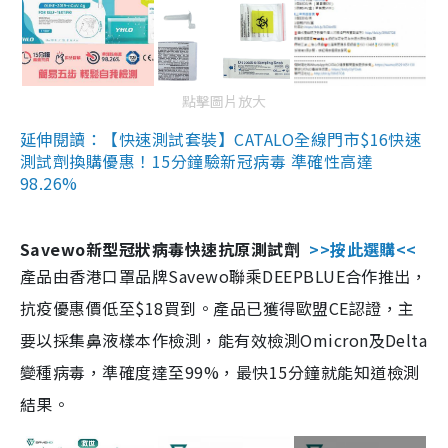
點擊圖片放大
延伸閱讀：【快速測試套裝】CATALO全線門市$16快速
測試劑換購優惠！15分鐘驗新冠病毒 準確性高達
98.26%
Savewo新型冠狀病毒快速抗原測試劑
>>按此選購<<
產品由香港口罩品牌Savewo聯乘DEEPBLUE合作推出，
抗疫優惠價低至$18買到。產品已獲得歐盟CE認證，主
要以採集鼻液樣本作檢測，能有效檢測Omicron及Delta
變種病毒，準確度達至99%，最快15分鐘就能知道檢測
結果。