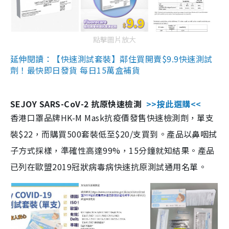
點擊圖片放大
延伸閱讀：【快速測試套裝】鄰住買開賣$9.9快速測試
劑！最快即日發貨 每日15萬盒補貨
SEJOY SARS-CoV-2 抗原快速檢測
>>按此選購<<
香港口罩品牌HK-M Mask抗疫價發售快速檢測劑，單支
裝$22，而購買500套裝低至$20/支買到。產品以鼻咽拭
子方式採樣，準確性高達99%，15分鐘就知結果。產品
已列在歐盟2019冠狀病毒病快速抗原測試通用名單。