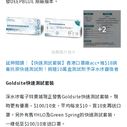
發DEEPBLUE 原廠版本。
+2
點擊圖片放大
延伸閱讀：【快速測試套裝】香港口罩廠acc+推$18病
毒抗原快速測試劑！捐贈10萬盒測試劑予深水埗露宿者
Goldsite快速測試套裝
深水埗電子特賣城現正發售Goldsite快速測試套裝，現
時更有優惠，$100/10支，平均每支$10，買10支再送口
罩。另外有售YHLO及Green Spring的快速測試套裝，
一樣低至$100/10支送口罩。