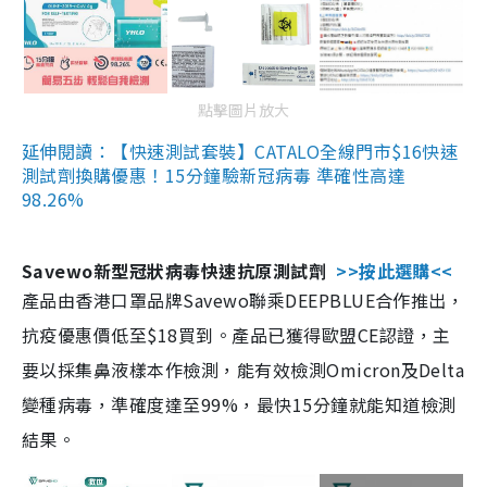
點擊圖片放大
延伸閱讀：【快速測試套裝】CATALO全線門市$16快速
測試劑換購優惠！15分鐘驗新冠病毒 準確性高達
98.26%
Savewo新型冠狀病毒快速抗原測試劑
>>按此選購<<
產品由香港口罩品牌Savewo聯乘DEEPBLUE合作推出，
抗疫優惠價低至$18買到。產品已獲得歐盟CE認證，主
要以採集鼻液樣本作檢測，能有效檢測Omicron及Delta
變種病毒，準確度達至99%，最快15分鐘就能知道檢測
結果。