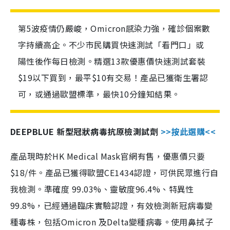
第5波疫情仍嚴峻，Omicron感染力強，確診個案數
字持續高企。不少市民購買快速測試「看門口」或
陽性後作每日檢測。精選13款優惠價快速測試套裝
$19以下買到，最平$10有交易！產品已獲衛生署認
可，或通過歐盟標準，最快10分鐘知結果。
DEEPBLUE 新型冠狀病毒抗原檢測試劑
>>按此選購<<
產品現時於HK Medical Mask官網有售，優惠價只要
$18/件。產品已獲得歐盟CE1434認證，可供民眾進行自
我檢測。準確度 99.03%、靈敏度96.4%、特異性
99.8%，已經通過臨床實驗認證，有效檢測新冠病毒變
種毒株，包括Omicron 及Delta變種病毒。使用鼻拭子