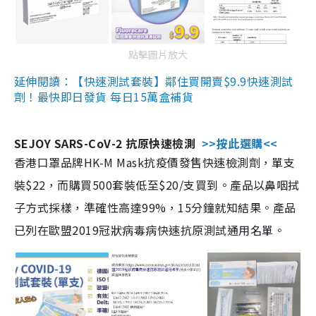
點擊圖片放大
延伸閱讀：【快速測試套裝】鄰住買開賣$9.9快速測試
劑！最快即日發貨 每日15萬盒補貨
SEJOY SARS-CoV-2 抗原快速檢測
>>按此選購<<
香港口罩品牌HK-M Mask抗疫價發售快速檢測劑，單支
裝$22，而購買500套裝低至$20/支買到。產品以鼻咽拭
子方式採樣，準確性高達99%，15分鐘就知結果。產品
已列在歐盟2019冠狀病毒病快速抗原測試通用名單。