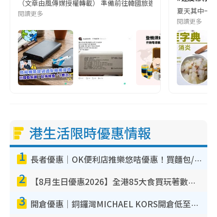
（文章由風傳媒授權轉載） 準備前往韓國旅遊的民眾，近期要特別留
夏天其中一種時
閱讀更多
閱讀更多
港生活限時優惠情報
1
長者優惠｜OK便利店推樂悠咭優惠！買麵包/牛奶/保健品拍卡即減
2
【8月生日優惠2026】全港85大食買玩著數攻略 自助餐/火鍋放題同行免費＋誠品/DONKI送現金券
3
開倉優惠｜銅鑼灣MICHAEL KORS開倉低至17折！直擊$500起買手袋/銀包/鞋款 必買經典Jet Set系列