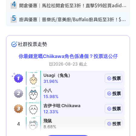
4
開倉優惠｜馬拉松開倉低至3折！直擊$99起買adidas／New Balance／Puma鞋款 STANLEY保溫杯劈價至$119起
5
廚具優惠｜普樂氏/意美廚/Buffalo廚具低至3折！$89起買煎鍋／炒鑊／個人鍋 同場小家電激減至$99起