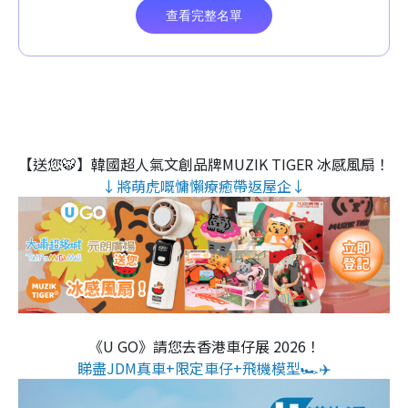
【送您🐯】韓國超人氣文創品牌MUZIK TIGER 冰感風扇！
↓將萌虎嘅慵懶療癒帶返屋企↓
《U GO》請您去香港車仔展 2026！
睇盡JDM真車+限定車仔+飛機模型🏎️✈️