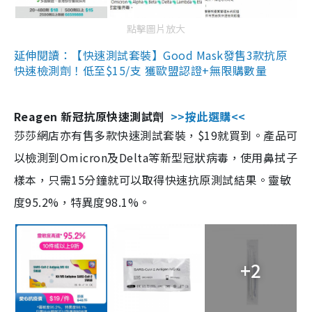
點擊圖片放大
延伸閱讀：【快速測試套裝】Good Mask發售3款抗原
快速檢測劑！低至$15/支 獲歐盟認證+無限購數量
Reagen 新冠抗原快速測試劑
>>按此選購<<
莎莎網店亦有售多款快速測試套裝，$19就買到。產品可
以檢測到Omicron及Delta等新型冠狀病毒，使用鼻拭子
樣本，只需15分鐘就可以取得快速抗原測試結果。靈敏
度95.2%，特異度98.1%。
+2