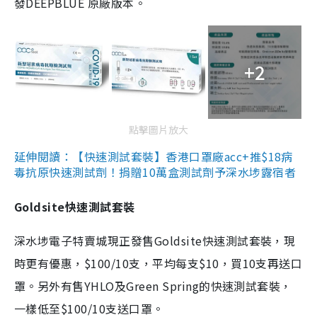
發DEEPBLUE 原廠版本。
+2
點擊圖片放大
延伸閱讀：【快速測試套裝】香港口罩廠acc+推$18病
毒抗原快速測試劑！捐贈10萬盒測試劑予深水埗露宿者
Goldsite快速測試套裝
深水埗電子特賣城現正發售Goldsite快速測試套裝，現
時更有優惠，$100/10支，平均每支$10，買10支再送口
罩。另外有售YHLO及Green Spring的快速測試套裝，
一樣低至$100/10支送口罩。