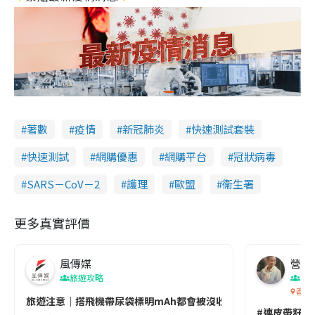
著數
疫情
新冠肺炎
快速測試套裝
快速測試
網購優惠
網購平台
冠狀病毒
SARS－CoV－2
護理
歐盟
衞生署
更多真實評價
風傳媒
營養教
旅遊攻略
生
香港
旅遊注意｜搭飛機帶尿袋標明mAh都會被沒收😱出發前切記檢查「1
#連皮帶籽都