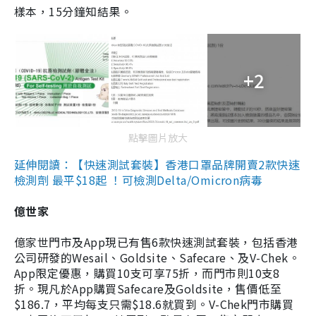
樣本，15分鐘知結果。
+2
點擊圖片放大
延伸閱讀：【快速測試套裝】香港口罩品牌開賣2款快速
檢測劑 最平$18起 ！可檢測Delta/Omicron病毒
億世家
億家世門市及App現已有售6款快速測試套裝，包括香港
公司研發的Wesail、Goldsite、Safecare、及V-Chek。
App限定優惠，購買10支可享75折，而門市則10支8
折。現凡於App購買Safecare及Goldsite，售價低至
$186.7，平均每支只需$18.6就買到。V-Chek門市購買